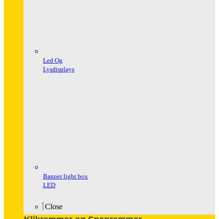
Led Og
Lysdisplays
Banner light box
LED
Close