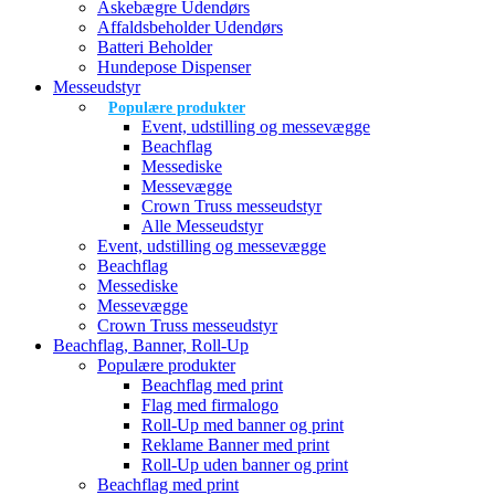
Askebægre Udendørs
Affaldsbeholder Udendørs
Batteri Beholder
Hundepose Dispenser
Messeudstyr
Populære produkter
Event, udstilling og messevægge
Beachflag
Messediske
Messevægge
Crown Truss messeudstyr
Alle Messeudstyr
Event, udstilling og messevægge
Beachflag
Messediske
Messevægge
Crown Truss messeudstyr
Beachflag, Banner, Roll-Up
Populære produkter
Beachflag med print
Flag med firmalogo
Roll-Up med banner og print
Reklame Banner med print
Roll-Up uden banner og print
Beachflag med print