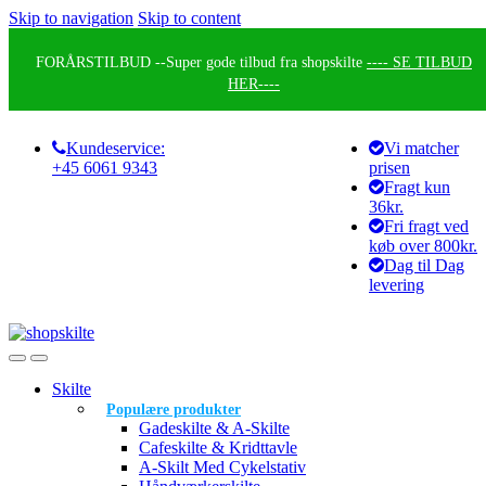
Skip to navigation
Skip to content
FORÅRSTILBUD --
Super gode tilbud fra shopskilte
---- SE TILBUD
HER----
Kundeservice:
Vi matcher
+45 6061 9343
prisen
Fragt kun
36kr.
Fri fragt ved
køb over 800kr.
Dag til Dag
levering
Skilte
Populære produkter
Gadeskilte & A-Skilte
Cafeskilte & Kridttavle
A-Skilt Med Cykelstativ