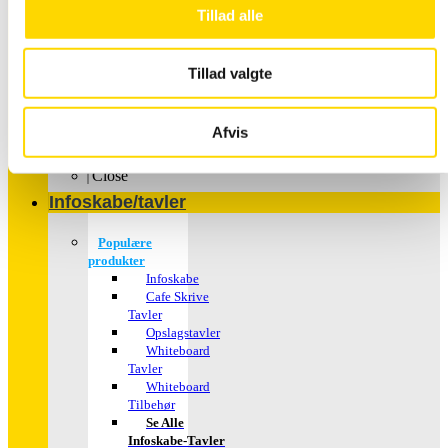
Tillad alle
Tillad valgte
Plakater – med dit
Afvis
motiv
Close
Infoskabe/tavler
Populære
produkter
Infoskabe
Cafe Skrive
Tavler
Opslagstavler
Whiteboard
Tavler
Whiteboard
Tilbehør
Se Alle
Infoskabe-Tavler