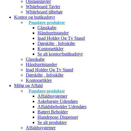
Opslagstavler
Whiteboard Tavler
Whiteboard tilbehør
Kontor og butikudstyr
Populære produkter
Glasskabe
Håndspritstander
Ipad Holder Og Tv Stand
Dørskilte , Infoskilte
Kontorartikler
Se alt kontor/butikudstyr
Glasskabe
Håndspritstander
Ipad Holder Og Tv Stand
Dørskilte , Infoskilte
Kontorartikler
Miljø og Affald
Populære produkter
Affaldssystemer
Askebægre Udendørs
Affaldsbeholder Udendørs
Batteri Beholder
Hundepose Dispenser
Se alt produkter
Affaldssystemer