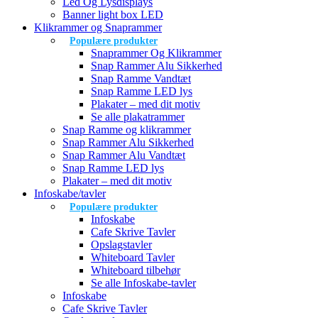
Led Og Lysdisplays
Banner light box LED
Klikrammer og Snaprammer
Populære produkter
Snaprammer Og Klikrammer
Snap Rammer Alu Sikkerhed
Snap Ramme Vandtæt
Snap Ramme LED lys
Plakater – med dit motiv
Se alle plakatrammer
Snap Ramme og klikrammer
Snap Rammer Alu Sikkerhed
Snap Rammer Alu Vandtæt
Snap Ramme LED lys
Plakater – med dit motiv
Infoskabe/tavler
Populære produkter
Infoskabe
Cafe Skrive Tavler
Opslagstavler
Whiteboard Tavler
Whiteboard tilbehør
Se alle Infoskabe-tavler
Infoskabe
Cafe Skrive Tavler