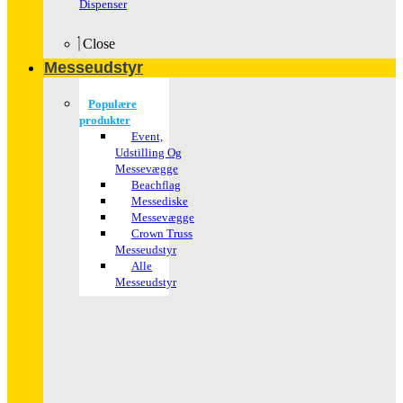
Dispenser
Close
Messeudstyr
Populære
produkter
Event,
Udstilling Og
Messevægge
Beachflag
Messediske
Messevægge
Crown Truss
Messeudstyr
Alle
Messeudstyr