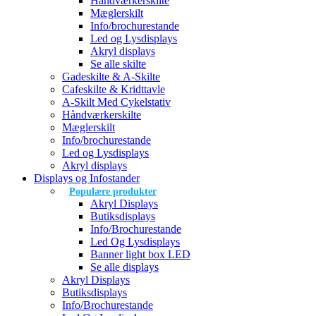
Håndværkerskilte
Mæglerskilt
Info/brochurestande
Led og Lysdisplays
Akryl displays
Se alle skilte
Gadeskilte & A-Skilte
Cafeskilte & Kridttavle
A-Skilt Med Cykelstativ
Håndværkerskilte
Mæglerskilt
Info/brochurestande
Led og Lysdisplays
Akryl displays
Displays og Infostander
Populære produkter
Akryl Displays
Butiksdisplays
Info/Brochurestande
Led Og Lysdisplays
Banner light box LED
Se alle displays
Akryl Displays
Butiksdisplays
Info/Brochurestande