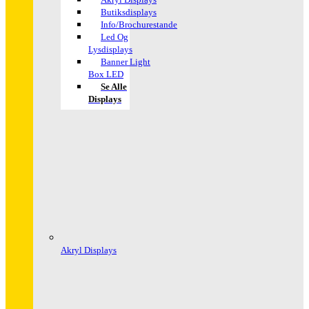
Butiksdisplays
Info/Brochurestande
Led Og
Lysdisplays
Banner Light
Box LED
Se Alle
Displays
Akryl Displays