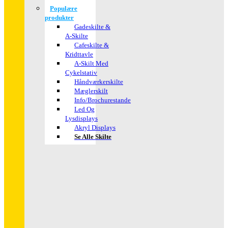
Populære
produkter
Gadeskilte &
A-Skilte
Cafeskilte &
Kridttavle
A-Skilt Med
Cykelstativ
Håndværkerskilte
Mæglerskilt
Info/brochurestande
Led Og
Lysdisplays
Akryl Displays
Se Alle Skilte