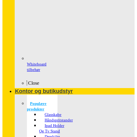
Whiteboard
tilbehør
Close
Kontor og butikudstyr
Populære
produkter
Glasskabe
Håndspritstander
Ipad Holder
Og Tv Stand
Dørskilte ,