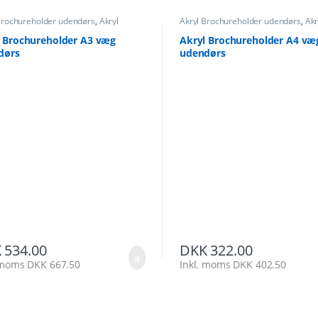
Brochureholder udendørs
,
Akryl
Akryl Brochureholder udendørs
,
Akr
ureholder væg
,
Akryl Brochureholder
Brochureholder væg
,
Akryl Brochur
l Brochureholder A3 væg
Akryl Brochureholder A4 væ
dørs
udendørs
K
534.00
DKK
322.00
. moms
DKK
667.50
Inkl. moms
DKK
402.50