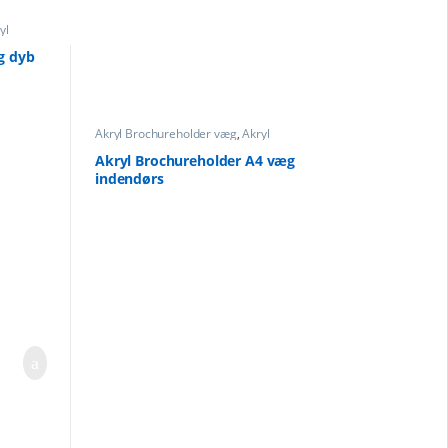
yl
eholder
g dyb
Akryl Brochureholder væg
,
Akryl
Brochureholder
Akryl Brochureholder A4 væg
indendørs