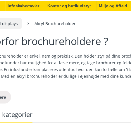
Infoskabe/tavler
Kontor og butikudstyr
Miljø og Affald
l displays
Akryl Brochureholder
rfor brochureholdere ?
chureholder er enkel, nem og praktisk. Den holder styr på dine broc
ne kunder har mulighed for at læse mere, og tage brochurer og fold
e. En infostander kan placeres udenfor, hvor den kan fortælle om “
 Med en akryl brochureholder er du lige i øjenhøjde med dine kunder
gså akryl brochureholdere til dine behov
.
Væghængt akryl brochureho
rug både indendøres og udendørs til brochurer og information. Broch
ere
 Akryl brochure bordholder, stil den ved disken og dine kunder kan
it behov? Shopskilte har et stort udvalg brochureholdere at tilbyde.
 kategorier