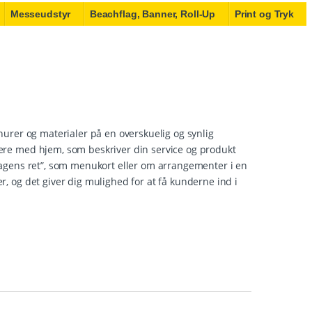
Messeudstyr
Beachflag, Banner, Roll-Up
Print og Tryk
hurer og materialer på en overskuelig og synlig
ere med hjem, som beskriver din service og produkt
dagens ret”, som menukort eller om arrangementer i en
, og det giver dig mulighed for at få kunderne ind i
lder, fylder ikke meget og er nemt at gå til hånde
urestander, fritstående til informations
 tage materiale med hjem.