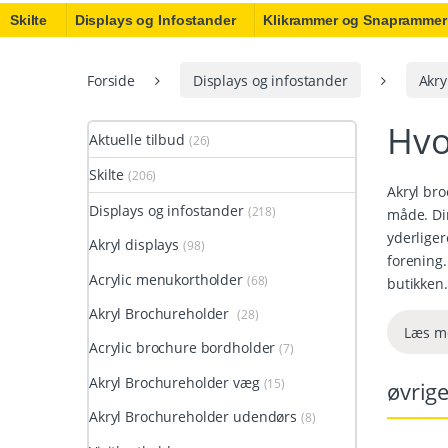
Skilte
Displays og Infostander
Klikrammer og Snaprammer
Forside
Displays og infostander
Akry
Hvo
Aktuelle tilbud
(26)
Skilte
(206)
Akryl bro
Displays og infostander
(218)
måde. Di
yderliger
Akryl displays
(98)
forening.
Acrylic menukortholder
(68)
butikken.
Vi har o
Akryl Brochureholder
(28)
med til b
Læs m
Acrylic brochure bordholder
(7)
materiale
Hvad er d
Akryl Brochureholder væg
(15)
øvrige
Akryl Brochureholder udendørs
(8)