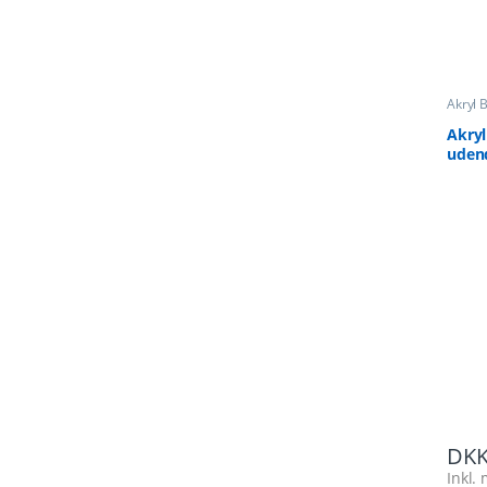
Akryl 
Broch
Akry
uden
DK
Inkl