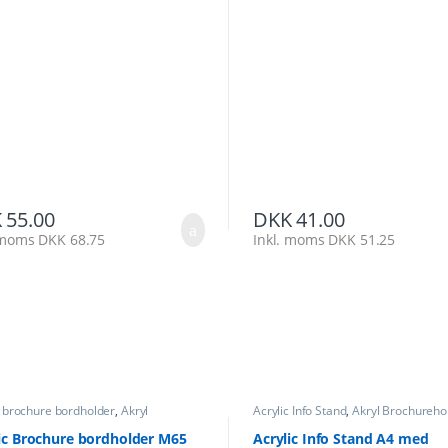
K
55.00
DKK
41.00
. moms
DKK
68.75
Inkl. moms
DKK
51.25
c brochure bordholder
,
Akryl
Acrylic Info Stand
,
Akryl Brochureho
ureholder
Info/brochurestande
ic Brochure bordholder M65
Acrylic Info Stand A4 med