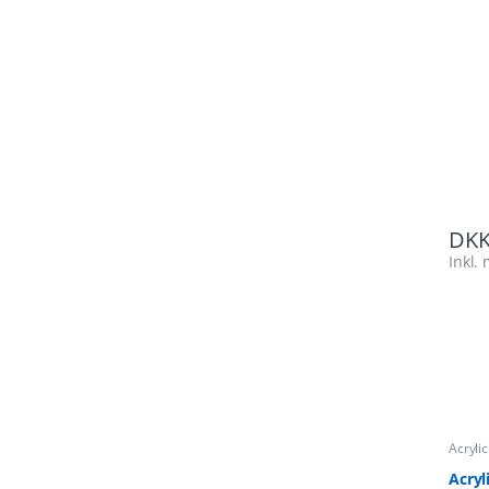
DK
Inkl
Acryli
Broch
Acryl