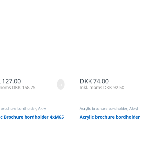
K
127.00
DKK
74.00
. moms
DKK
158.75
Inkl. moms
DKK
92.50
c brochure bordholder
,
Akryl
Acrylic brochure bordholder
,
Akryl
ureholder
Brochureholder
ic Brochure bordholder 4xM65
Acrylic brochure bordholder