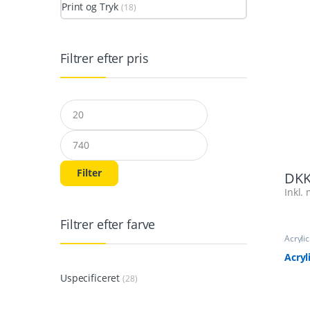
Print og Tryk
(18)
Filtrer efter pris
Mindste pris
Højeste pris
Filter
DK
Inkl
Filtrer efter farve
Acryli
Broch
Acryl
Uspecificeret
(28)