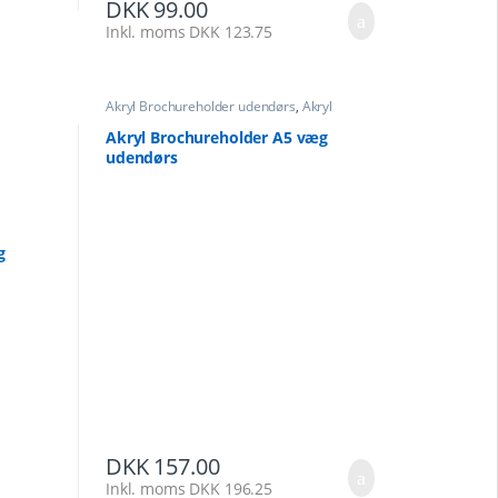
DKK
99.00
Inkl. moms
DKK
123.75
Akryl Brochureholder udendørs
,
Akryl
Brochureholder væg
,
Akryl Brochureholder
Akryl Brochureholder A5 væg
udendørs
g
DKK
157.00
Inkl. moms
DKK
196.25