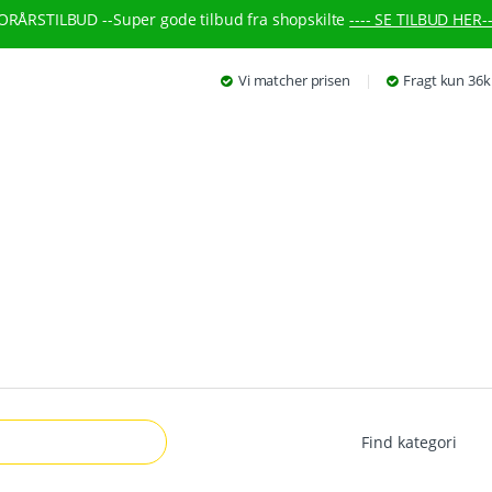
ORÅRSTILBUD --
Super gode tilbud fra shopskilte
---- SE TILBUD HER--
Vi matcher prisen
Fragt kun 36k
r: