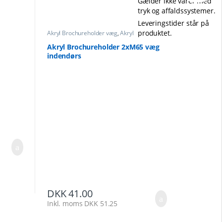
Gælder ikke varer med
tryk og affaldssystemer.
Leveringstider står på
produktet.
Akryl Brochureholder væg
,
Akryl
Brochureholder
Akryl Brochureholder 2xM65 væg
indendørs
DKK
41.00
Inkl. moms
DKK
51.25