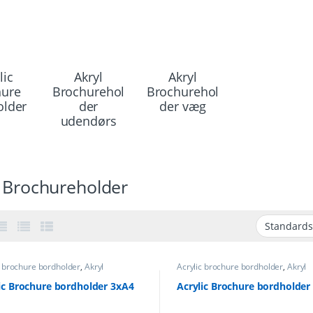
lic
Akryl
Akryl
hure
Brochurehol
Brochurehol
older
der
der væg
udendørs
l Brochureholder
c brochure bordholder
,
Akryl
Acrylic brochure bordholder
,
Akryl
ureholder
Brochureholder
ic Brochure bordholder 3xA4
Acrylic Brochure bordholder