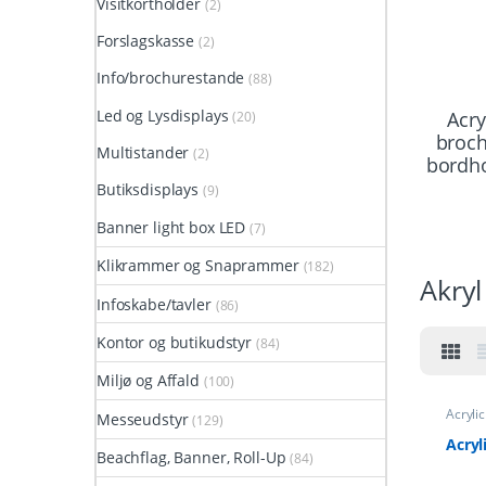
Visitkortholder
(2)
Forslagskasse
(2)
Info/brochurestande
(88)
Led og Lysdisplays
Acry
(20)
broc
Multistander
(2)
bordh
Butiksdisplays
(9)
Banner light box LED
(7)
Klikrammer og Snaprammer
(182)
Akry
Infoskabe/tavler
(86)
Kontor og butikudstyr
(84)
Miljø og Affald
(100)
Acryli
Messeudstyr
(129)
Broch
Acryl
Beachflag, Banner, Roll-Up
(84)