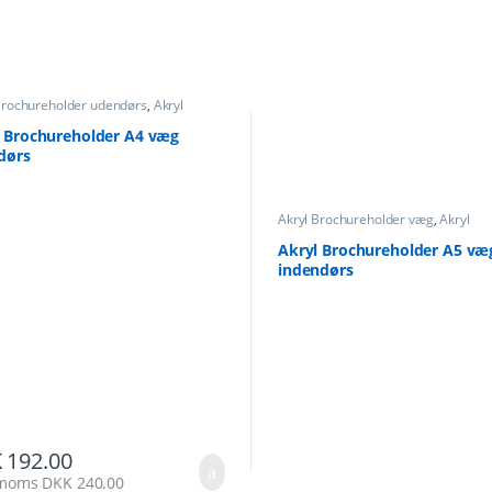
Brochureholder udendørs
,
Akryl
ureholder væg
,
Akryl Brochureholder
l Brochureholder A4 væg
dørs
Akryl Brochureholder væg
,
Akryl
Brochureholder
Akryl Brochureholder A5 væ
indendørs
K
192.00
. moms
DKK
240.00