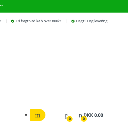
--
r.
Fri fragt ved køb over 800kr.
Dag til Dag levering
DKK
0.00
0
0