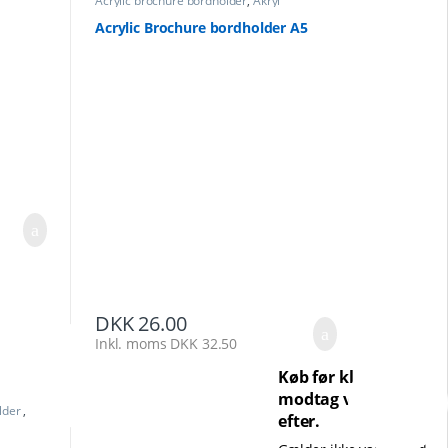
Acrylic brochure bordholder
,
Akryl
Brochureholder
Acrylic Brochure bordholder A5
DKK
26.00
Inkl. moms
DKK
32.50
Køb før kl. 14 og
modtag varen dagen
lder
,
efter.