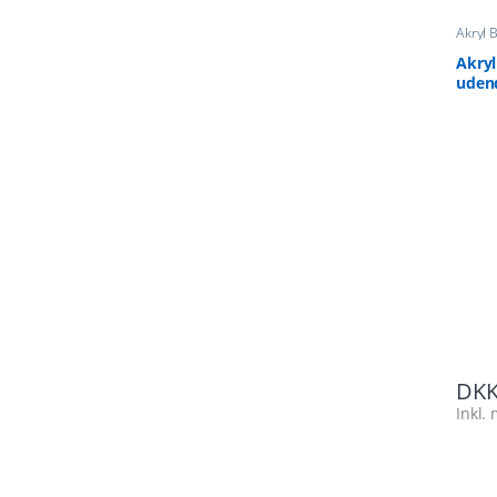
Akryl 
Broch
Akry
uden
DK
Inkl