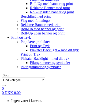
Roll-Up med banner og print
Reklame Banner med print
Roll-Up uden banner og print
Beachflag med print
Flag med firmalogo
Reklame Banner med print
Roll-Up med banner og print
Roll-Up uden banner og print
Print og Tryk
Populære produkter
Print og Tryk
Plakater Backlight – med dit tryk
Print og Tryk
Plakater Backlight – med dit tryk
Piktogrammer og symboler
Piktogrammer og symboler
Search
for:
0
0
DKK
0.00
Ingen varer i kurven.