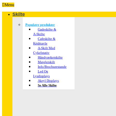
Menu
Skilte
Populære produkter
Gadeskilte &
A-Skilte
Cafeskilte &
Kridttavle
A-Skilt Med
Cykelstativ
Håndværkerskilte
Mæglerskilt
Info/brochurestande
Led Og
Lysdisplays
Akryl Displays
Se Alle Skilte