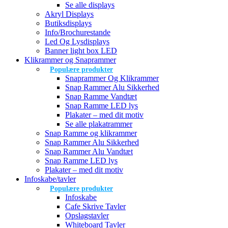
Se alle displays
Akryl Displays
Butiksdisplays
Info/Brochurestande
Led Og Lysdisplays
Banner light box LED
Klikrammer og Snaprammer
Populære produkter
Snaprammer Og Klikrammer
Snap Rammer Alu Sikkerhed
Snap Ramme Vandtæt
Snap Ramme LED lys
Plakater – med dit motiv
Se alle plakatrammer
Snap Ramme og klikrammer
Snap Rammer Alu Sikkerhed
Snap Rammer Alu Vandtæt
Snap Ramme LED lys
Plakater – med dit motiv
Infoskabe/tavler
Populære produkter
Infoskabe
Cafe Skrive Tavler
Opslagstavler
Whiteboard Tavler