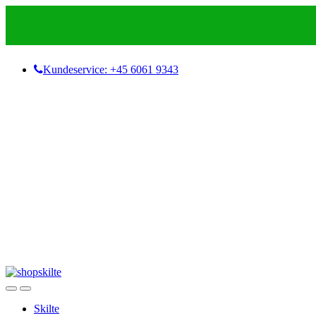
Skip
Skip
to
to
navigation
content
Kundeservice: +45 6061 9343
Skilte