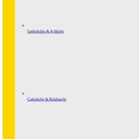
Gadeskilte & A-Skilte
Cafeskilte & Kridttavle