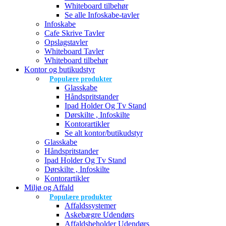
Whiteboard tilbehør
Se alle Infoskabe-tavler
Infoskabe
Cafe Skrive Tavler
Opslagstavler
Whiteboard Tavler
Whiteboard tilbehør
Kontor og butikudstyr
Populære produkter
Glasskabe
Håndspritstander
Ipad Holder Og Tv Stand
Dørskilte , Infoskilte
Kontorartikler
Se alt kontor/butikudstyr
Glasskabe
Håndspritstander
Ipad Holder Og Tv Stand
Dørskilte , Infoskilte
Kontorartikler
Miljø og Affald
Populære produkter
Affaldssystemer
Askebægre Udendørs
Affaldsbeholder Udendørs