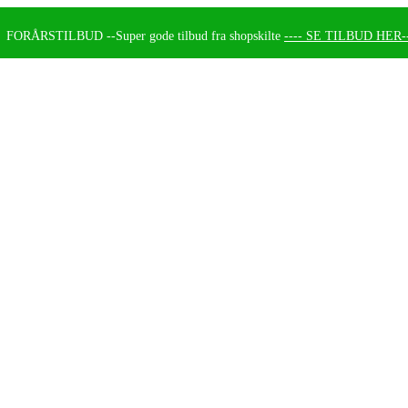
FORÅRSTILBUD --
Super gode tilbud fra shopskilte
---- SE TILBUD HER--