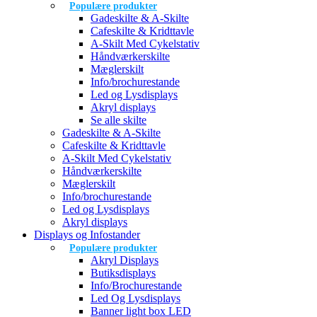
Populære produkter
Gadeskilte & A-Skilte
Cafeskilte & Kridttavle
A-Skilt Med Cykelstativ
Håndværkerskilte
Mæglerskilt
Info/brochurestande
Led og Lysdisplays
Akryl displays
Se alle skilte
Gadeskilte & A-Skilte
Cafeskilte & Kridttavle
A-Skilt Med Cykelstativ
Håndværkerskilte
Mæglerskilt
Info/brochurestande
Led og Lysdisplays
Akryl displays
Displays og Infostander
Populære produkter
Akryl Displays
Butiksdisplays
Info/Brochurestande
Led Og Lysdisplays
Banner light box LED