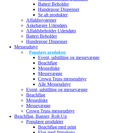
Batteri Beholder
Hundepose Dispenser
Se alt produkter
Affaldssystemer
Askebægre Udendørs
Affaldsbeholder Udendørs
Batteri Beholder
Hundepose Dispenser
Messeudstyr
Populære produkter
Event, udstilling og messevægge
Beachflag
Messediske
Messevægge
Crown Truss messeudstyr
Alle Messeudstyr
Event, udstilling og messevægge
Beachflag
Messediske
Messevægge
Crown Truss messeudstyr
Beachflag, Banner, Roll-Up
Populære produkter
Beachflag med print
Flag med firmalogo