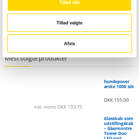
Tillad alle
Crown Truss 15 U-form 4 x 4
m - sort
Tillad valgte
DKK
22,404.00
Inkl. moms
Afvis
DKK
28,005.00
Mest solgte produkter
hundeposer
æske 1000 stk
DKK
155.00
DKK
193.75
Inkl. moms
Glasskab som
udstillingskab
– Glasmontre
Tower Duo
LED sort