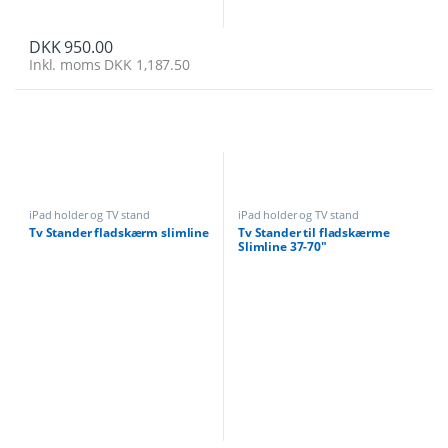
DKK
950.00
Inkl. moms
DKK
1,187.50
iPad holder og TV stand
iPad holder og TV stand
Tv Stander fladskærm slimline
Tv Stander til fladskærme
Slimline 37-70″