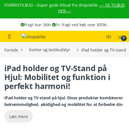
Skip to navigation
Skip to content
FORÅRSTILBUD --
Super gode tilbud fra shopskilte
---- SE TILBUD
HER----
Fragt kun 36kr.
Fri fragt ved køb over 800kr.
0
Forside
Kontor og butikudstyr
iPad holder og TV stand
iPad holder og TV-Stand på
Hjul: Mobilitet og funktion i
perfekt harmoni!
iPad holder og TV stand på hjul
. Disse produkter kombinerer
bekvemmelighed, alsidighed og mobilitet for at forbedre din
oplevelse i ethvert rum.
Læs mere
iPad Holder:
Vores iPad-holder er designet til at holde din
iPad sikkert og let tilgængelig. Den er justerbar, så du kan