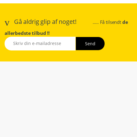
Gå aldrig glip af noget!
..... Få tilsendt
de
allerbedste tilbud !!