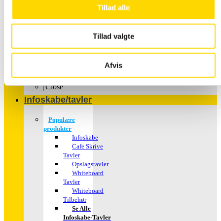
Tillad alle
Tillad valgte
Plakater – med dit
Afvis
motiv
Close
Infoskabe/tavler
Populære
produkter
Infoskabe
Cafe Skrive
Tavler
Opslagstavler
Whiteboard
Tavler
Whiteboard
Tilbehør
Se Alle
Infoskabe-Tavler