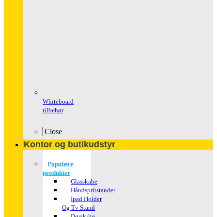
Whiteboard
tilbehør
Close
Kontor og butikudstyr
Populære
produkter
Glasskabe
Håndspritstander
Ipad Holder
Og Tv Stand
Dørskilte ,