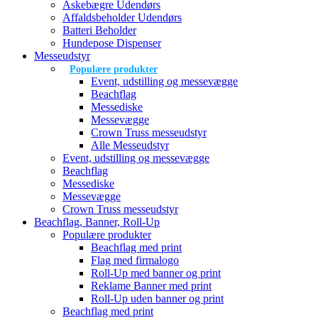
Askebægre Udendørs
Affaldsbeholder Udendørs
Batteri Beholder
Hundepose Dispenser
Messeudstyr
Populære produkter
Event, udstilling og messevægge
Beachflag
Messediske
Messevægge
Crown Truss messeudstyr
Alle Messeudstyr
Event, udstilling og messevægge
Beachflag
Messediske
Messevægge
Crown Truss messeudstyr
Beachflag, Banner, Roll-Up
Populære produkter
Beachflag med print
Flag med firmalogo
Roll-Up med banner og print
Reklame Banner med print
Roll-Up uden banner og print
Beachflag med print