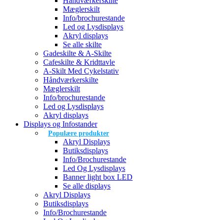
Håndværkerskilte
Mæglerskilt
Info/brochurestande
Led og Lysdisplays
Akryl displays
Se alle skilte
Gadeskilte & A-Skilte
Cafeskilte & Kridttavle
A-Skilt Med Cykelstativ
Håndværkerskilte
Mæglerskilt
Info/brochurestande
Led og Lysdisplays
Akryl displays
Displays og Infostander
Populære produkter
Akryl Displays
Butiksdisplays
Info/Brochurestande
Led Og Lysdisplays
Banner light box LED
Se alle displays
Akryl Displays
Butiksdisplays
Info/Brochurestande