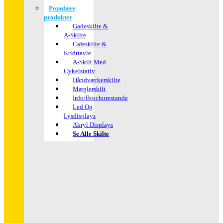
Populære
produkter
Gadeskilte &
A-Skilte
Cafeskilte &
Kridttavle
A-Skilt Med
Cykelstativ
Håndværkerskilte
Mæglerskilt
Info/brochurestande
Led Og
Lysdisplays
Akryl Displays
Se Alle Skilte