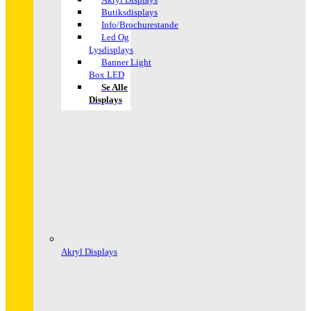
Butiksdisplays
Info/Brochurestande
Led Og
Lysdisplays
Banner Light
Box LED
Se Alle
Displays
Akryl Displays