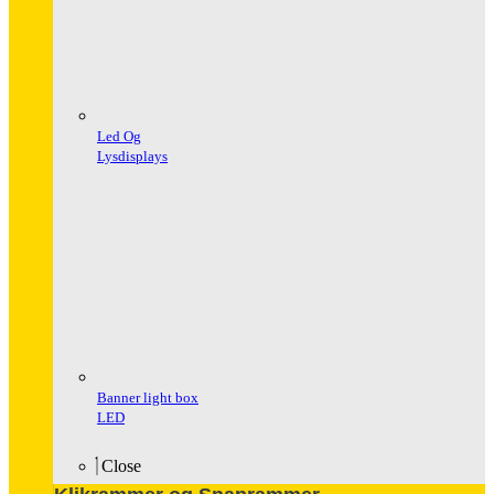
Led Og
Lysdisplays
Banner light box
LED
Close