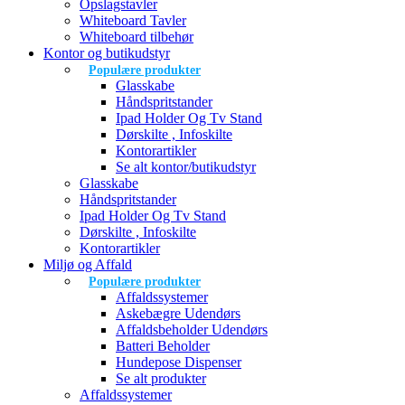
Opslagstavler
Whiteboard Tavler
Whiteboard tilbehør
Kontor og butikudstyr
Populære produkter
Glasskabe
Håndspritstander
Ipad Holder Og Tv Stand
Dørskilte , Infoskilte
Kontorartikler
Se alt kontor/butikudstyr
Glasskabe
Håndspritstander
Ipad Holder Og Tv Stand
Dørskilte , Infoskilte
Kontorartikler
Miljø og Affald
Populære produkter
Affaldssystemer
Askebægre Udendørs
Affaldsbeholder Udendørs
Batteri Beholder
Hundepose Dispenser
Se alt produkter
Affaldssystemer