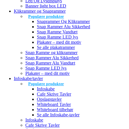
Led Og Lysdisplays
Banner light box LED
Klikrammer og Snaprammer
Populære produkter
Snaprammer Og Klikrammer
Snap Rammer Alu Sikkerhed
Snap Ramme Vandtæt
Snap Ramme LED lys
Plakater – med dit motiv
Se alle plakatrammer
Snap Ramme og klikrammer
Snap Rammer Alu Sikkerhed
Snap Rammer Alu Vandtæt
Snap Ramme LED lys
Plakater – med dit motiv
Infoskabe/tavler
Populære produkter
Infoskabe
Cafe Skrive Tavler
Opslagstavler
Whiteboard Tavler
Whiteboard tilbehør
Se alle Infoskabe-tavler
Infoskabe
Cafe Skrive Tavler