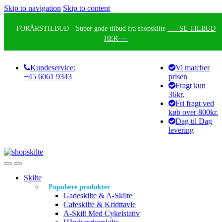
Skip to navigation
Skip to content
FORÅRSTILBUD --
Super gode tilbud fra shopskilte
---- SE TILBUD
HER----
Kundeservice:
Vi matcher
+45 6061 9343
prisen
Fragt kun
36kr.
Fri fragt ved
køb over 800kr.
Dag til Dag
levering
Skilte
Populære produkter
Gadeskilte & A-Skilte
Cafeskilte & Kridttavle
A-Skilt Med Cykelstativ