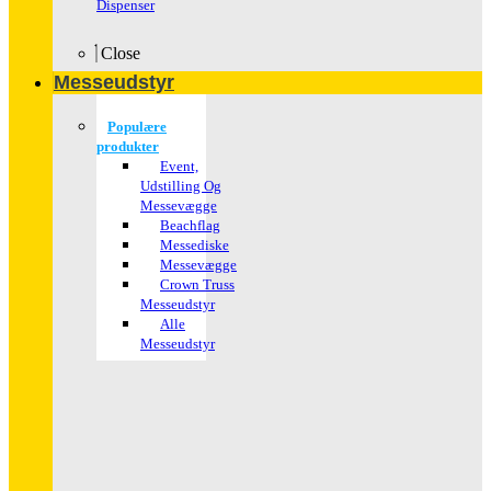
Dispenser
Close
Messeudstyr
Populære
produkter
Event,
Udstilling Og
Messevægge
Beachflag
Messediske
Messevægge
Crown Truss
Messeudstyr
Alle
Messeudstyr