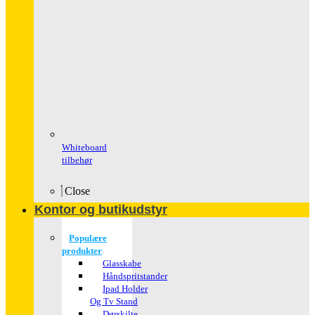
Whiteboard
tilbehør
Close
Kontor og butikudstyr
Populære
produkter
Glasskabe
Håndspritstander
Ipad Holder
Og Tv Stand
Dørskilte ,