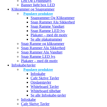
Led Og Lysdisplays
Banner light box LED
Klikrammer og Snaprammer
Populære produkter
Snaprammer Og Klikrammer
Snap Rammer Alu Sikkerhed
Snap Ramme Vandtæt
Snap Ramme LED lys
Plakater – med dit motiv
Se alle plakatrammer
Snap Ramme og klikrammer
Snap Rammer Alu Sikkerhed
Snap Rammer Alu Vandtæt
Snap Ramme LED lys
Plakater – med dit motiv
Infoskabe/tavler
Populære produkter
Infoskabe
Cafe Skrive Tavler
Opslagstavler
Whiteboard Tavler
Whiteboard tilbehør
Se alle Infoskabe-tavler
Infoskabe
Cafe Skrive Tavler