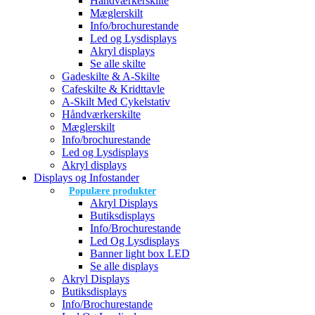
Håndværkerskilte
Mæglerskilt
Info/brochurestande
Led og Lysdisplays
Akryl displays
Se alle skilte
Gadeskilte & A-Skilte
Cafeskilte & Kridttavle
A-Skilt Med Cykelstativ
Håndværkerskilte
Mæglerskilt
Info/brochurestande
Led og Lysdisplays
Akryl displays
Displays og Infostander
Populære produkter
Akryl Displays
Butiksdisplays
Info/Brochurestande
Led Og Lysdisplays
Banner light box LED
Se alle displays
Akryl Displays
Butiksdisplays
Info/Brochurestande