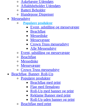
Askebægre Udendørs
Affaldsbeholder Udendørs
Batteri Beholder
Hundepose Dispenser
Messeudstyr
Populære produkter
Event, udstilling og messevægge
Beachflag
Messediske
Messevægge
Crown Truss messeudstyr
Alle Messeudstyr
Event, udstilling og messevægge
Beachflag
Messediske
Messevægge
Crown Truss messeudstyr
Beachflag, Banner, Roll-Up
Populære produkter
Beachflag med print
Flag med firmalogo
Roll-Up med banner og print
Reklame Banner med print
Roll-Up uden banner og print
Beachflag med print