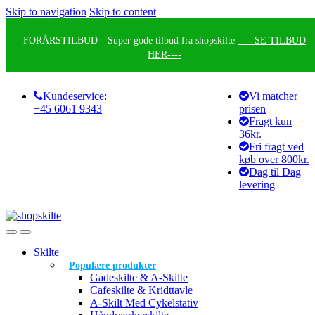
Skip to navigation
Skip to content
FORÅRSTILBUD --
Super gode tilbud fra shopskilte
---- SE TILBUD
HER----
Kundeservice:
Vi matcher
+45 6061 9343
prisen
Fragt kun
36kr.
Fri fragt ved
køb over 800kr.
Dag til Dag
levering
Skilte
Populære produkter
Gadeskilte & A-Skilte
Cafeskilte & Kridttavle
A-Skilt Med Cykelstativ