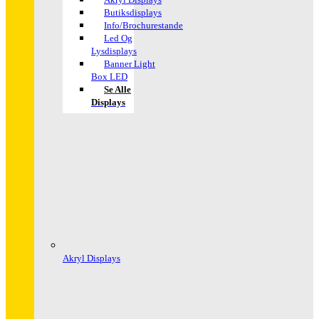
Butiksdisplays
Info/Brochurestande
Led Og
Lysdisplays
Banner Light
Box LED
Se Alle
Displays
Akryl Displays