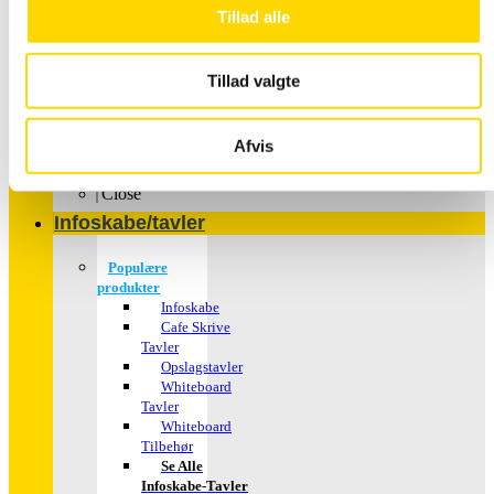
Tillad alle
Tillad valgte
Plakater – med dit
Afvis
motiv
Close
Infoskabe/tavler
Populære
produkter
Infoskabe
Cafe Skrive
Tavler
Opslagstavler
Whiteboard
Tavler
Whiteboard
Tilbehør
Se Alle
Infoskabe-Tavler