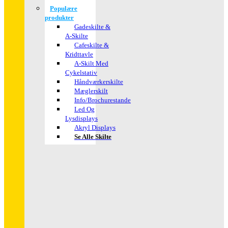
Populære
produkter
Gadeskilte &
A-Skilte
Cafeskilte &
Kridttavle
A-Skilt Med
Cykelstativ
Håndværkerskilte
Mæglerskilt
Info/brochurestande
Led Og
Lysdisplays
Akryl Displays
Se Alle Skilte