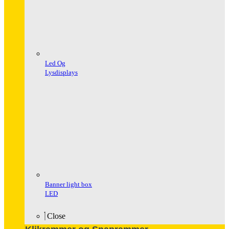
Led Og
Lysdisplays
Banner light box
LED
Close