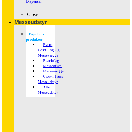
Dispenser
Close
Messeudstyr
Populære
produkter
Event,
Udstilling Og
Messevægge
Beachflag
Messediske
Messevægge
Crown Truss
Messeudstyr
Alle
Messeudstyr