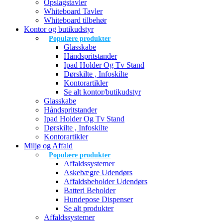
Opslagstavler
Whiteboard Tavler
Whiteboard tilbehør
Kontor og butikudstyr
Populære produkter
Glasskabe
Håndspritstander
Ipad Holder Og Tv Stand
Dørskilte , Infoskilte
Kontorartikler
Se alt kontor/butikudstyr
Glasskabe
Håndspritstander
Ipad Holder Og Tv Stand
Dørskilte , Infoskilte
Kontorartikler
Miljø og Affald
Populære produkter
Affaldssystemer
Askebægre Udendørs
Affaldsbeholder Udendørs
Batteri Beholder
Hundepose Dispenser
Se alt produkter
Affaldssystemer