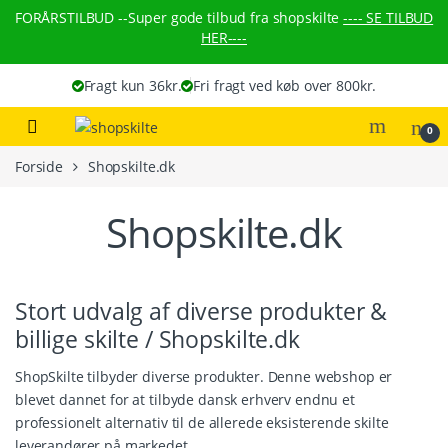
Skip to navigation
Skip to content
FORÅRSTILBUD --
Super gode tilbud fra shopskilte
---- SE TILBUD
HER----
Fragt kun 36kr.
Fri fragt ved køb over 800kr.
0
Forside
Shopskilte.dk
Shopskilte.dk
Stort udvalg af diverse produkter &
billige skilte / Shopskilte.dk
ShopSkilte tilbyder diverse produkter. Denne webshop er
blevet dannet for at tilbyde dansk erhverv endnu et
professionelt alternativ til de allerede eksisterende skilte
leverandører på markedet.