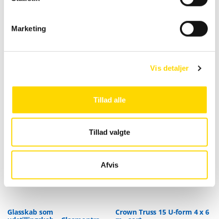
produktet.
e
v
Marketing
a
l
g
Vis detaljer
Tillad alle
Tillad valgte
Tilbud
Nye produkter
Afvis
Glasskab som
Crown Truss 15 U-form 4 x 6