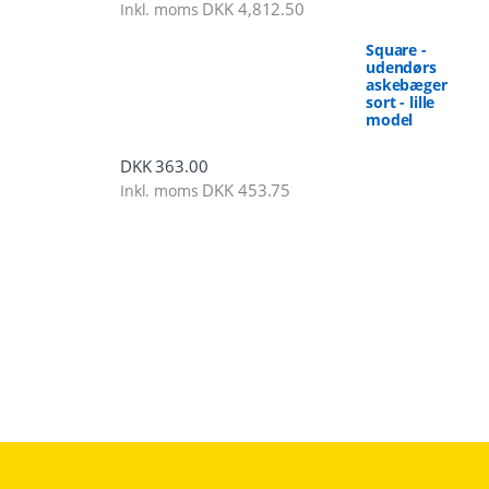
DKK
4,812.50
Inkl. moms
Square -
udendørs
askebæger
sort - lille
model
DKK
363.00
DKK
453.75
Inkl. moms