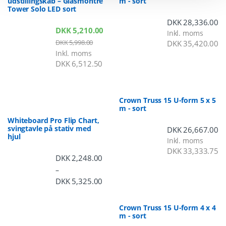
udstillingskab – Glasmontre
m - sort
Tower Solo LED sort
DKK
28,336.00
DKK
5,210.00
Inkl. moms
DKK
5,998.00
DKK
35,420.00
Inkl. moms
DKK
6,512.50
Crown Truss 15 U-form 5 x 5
m - sort
Whiteboard Pro Flip Chart,
svingtavle på stativ med
DKK
26,667.00
hjul
Inkl. moms
DKK
33,333.75
DKK
2,248.00
–
DKK
5,325.00
Prisinterval: DKK 2,248.00 til DKK 5,3
Crown Truss 15 U-form 4 x 4
m - sort