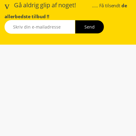
Gå aldrig glip af noget!
..... Få tilsendt
de
allerbedste tilbud !!