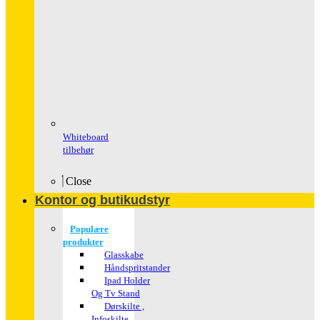
Whiteboard
tilbehør
Close
Kontor og butikudstyr
Populære
produkter
Glasskabe
Håndspritstander
Ipad Holder
Og Tv Stand
Dørskilte ,
Infoskilte