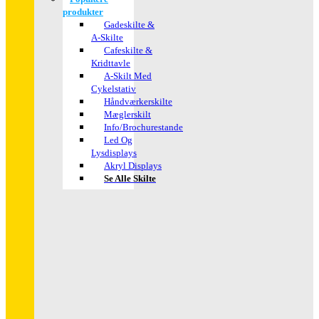
produkter
Gadeskilte &
A-Skilte
Cafeskilte &
Kridttavle
A-Skilt Med
Cykelstativ
Håndværkerskilte
Mæglerskilt
Info/brochurestande
Led Og
Lysdisplays
Akryl Displays
Se Alle Skilte