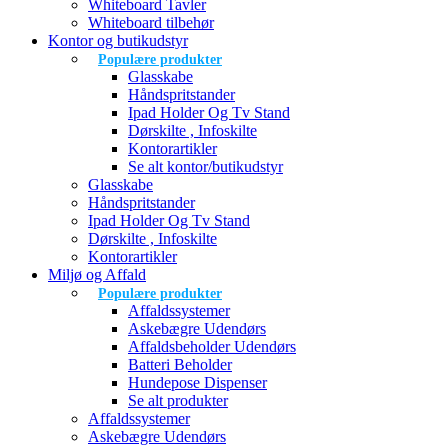
Whiteboard Tavler
Whiteboard tilbehør
Kontor og butikudstyr
Populære produkter
Glasskabe
Håndspritstander
Ipad Holder Og Tv Stand
Dørskilte , Infoskilte
Kontorartikler
Se alt kontor/butikudstyr
Glasskabe
Håndspritstander
Ipad Holder Og Tv Stand
Dørskilte , Infoskilte
Kontorartikler
Miljø og Affald
Populære produkter
Affaldssystemer
Askebægre Udendørs
Affaldsbeholder Udendørs
Batteri Beholder
Hundepose Dispenser
Se alt produkter
Affaldssystemer
Askebægre Udendørs