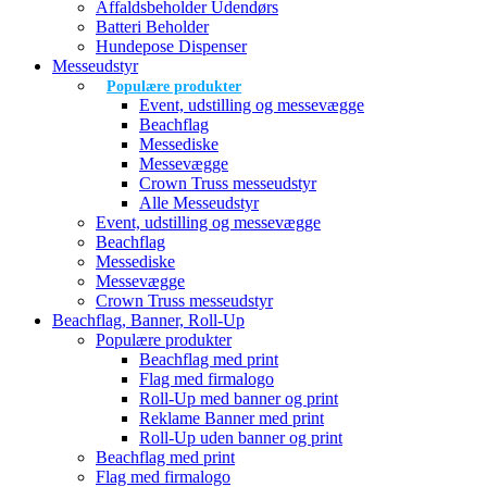
Affaldsbeholder Udendørs
Batteri Beholder
Hundepose Dispenser
Messeudstyr
Populære produkter
Event, udstilling og messevægge
Beachflag
Messediske
Messevægge
Crown Truss messeudstyr
Alle Messeudstyr
Event, udstilling og messevægge
Beachflag
Messediske
Messevægge
Crown Truss messeudstyr
Beachflag, Banner, Roll-Up
Populære produkter
Beachflag med print
Flag med firmalogo
Roll-Up med banner og print
Reklame Banner med print
Roll-Up uden banner og print
Beachflag med print
Flag med firmalogo