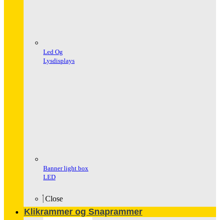
Led Og
Lysdisplays
Banner light box
LED
Close
Klikrammer og Snaprammer