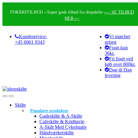
Skip
Skip
to
to
FORÅRSTILBUD --
Super gode tilbud fra shopskilte
---- SE TILBUD
navigation
content
HER----
Kundeservice:
Vi matcher
+45 6061 9343
prisen
Fragt kun
36kr.
Fri fragt ved
køb over 800kr.
Dag til Dag
levering
Skilte
Populære produkter
Gadeskilte & A-Skilte
Cafeskilte & Kridttavle
A-Skilt Med Cykelstativ
Håndværkerskilte