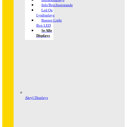
Info/Brochurestande
Led Og
Lysdisplays
Banner Light
Box LED
Se Alle
Displays
Akryl Displays