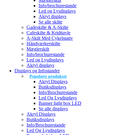
Mæglerskilt
Info/brochurestande
Led og Lysdisplays
Akryl displays
Se alle skilte
Gadeskilte & A-Skilte
Cafeskilte & Kridttavle
A-Skilt Med Cykelstativ
Håndværkerskilte
Mæglerskilt
Info/brochurestande
Led og Lysdisplays
Akryl displays
Displays og Infostander
Populære produkter
Akryl Displays
Butiksdisplays
Info/Brochurestande
Led Og Lysdisplays
Banner light box LED
Se alle displays
Akryl Displays
Butiksdisplays
Info/Brochurestande
Led Og Lysdisplays