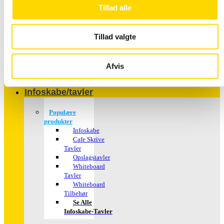
Tillad alle
Tillad valgte
Plakater – med dit
motiv
Afvis
Close
Infoskabe/tavler
Populære
produkter
Infoskabe
Cafe Skrive
Tavler
Opslagstavler
Whiteboard
Tavler
Whiteboard
Tilbehør
Se Alle
Infoskabe-Tavler