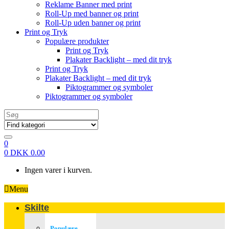
Reklame Banner med print
Roll-Up med banner og print
Roll-Up uden banner og print
Print og Tryk
Populære produkter
Print og Tryk
Plakater Backlight – med dit tryk
Print og Tryk
Plakater Backlight – med dit tryk
Piktogrammer og symboler
Piktogrammer og symboler
Search
for:
0
0
DKK
0.00
Ingen varer i kurven.
Menu
Skilte
Populære