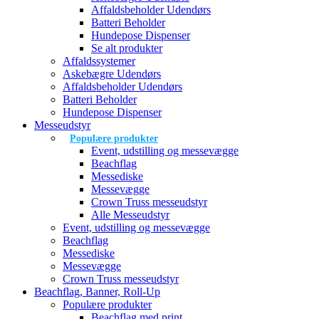
Affaldsbeholder Udendørs
Batteri Beholder
Hundepose Dispenser
Se alt produkter
Affaldssystemer
Askebægre Udendørs
Affaldsbeholder Udendørs
Batteri Beholder
Hundepose Dispenser
Messeudstyr
Populære produkter
Event, udstilling og messevægge
Beachflag
Messediske
Messevægge
Crown Truss messeudstyr
Alle Messeudstyr
Event, udstilling og messevægge
Beachflag
Messediske
Messevægge
Crown Truss messeudstyr
Beachflag, Banner, Roll-Up
Populære produkter
Beachflag med print