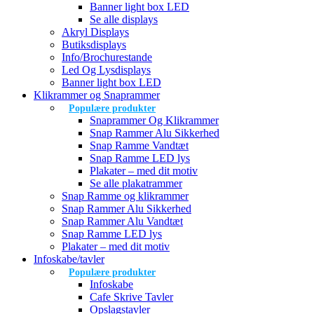
Banner light box LED
Se alle displays
Akryl Displays
Butiksdisplays
Info/Brochurestande
Led Og Lysdisplays
Banner light box LED
Klikrammer og Snaprammer
Populære produkter
Snaprammer Og Klikrammer
Snap Rammer Alu Sikkerhed
Snap Ramme Vandtæt
Snap Ramme LED lys
Plakater – med dit motiv
Se alle plakatrammer
Snap Ramme og klikrammer
Snap Rammer Alu Sikkerhed
Snap Rammer Alu Vandtæt
Snap Ramme LED lys
Plakater – med dit motiv
Infoskabe/tavler
Populære produkter
Infoskabe
Cafe Skrive Tavler
Opslagstavler