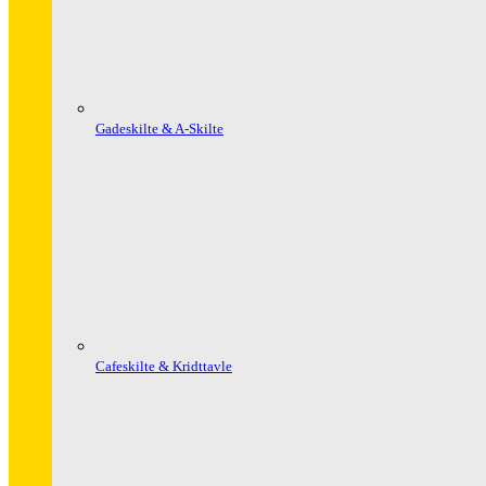
Gadeskilte & A-Skilte
Cafeskilte & Kridttavle