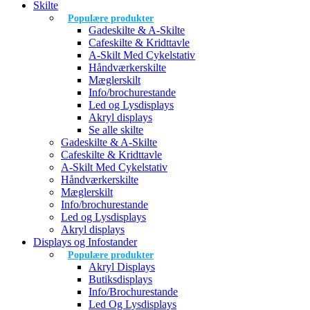
Skilte
Populære produkter
Gadeskilte & A-Skilte
Cafeskilte & Kridttavle
A-Skilt Med Cykelstativ
Håndværkerskilte
Mæglerskilt
Info/brochurestande
Led og Lysdisplays
Akryl displays
Se alle skilte
Gadeskilte & A-Skilte
Cafeskilte & Kridttavle
A-Skilt Med Cykelstativ
Håndværkerskilte
Mæglerskilt
Info/brochurestande
Led og Lysdisplays
Akryl displays
Displays og Infostander
Populære produkter
Akryl Displays
Butiksdisplays
Info/Brochurestande
Led Og Lysdisplays