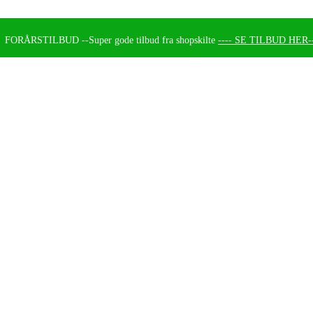
FORÅRSTILBUD --
Super gode tilbud fra shopskilte
---- SE TILBUD HER--