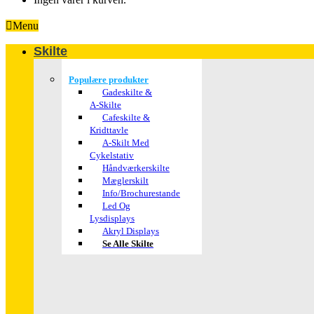
Menu
Skilte
Populære produkter
Gadeskilte &
A-Skilte
Cafeskilte &
Kridttavle
A-Skilt Med
Cykelstativ
Håndværkerskilte
Mæglerskilt
Info/brochurestande
Led Og
Lysdisplays
Akryl Displays
Se Alle Skilte