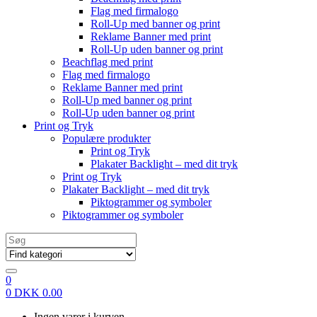
Flag med firmalogo
Roll-Up med banner og print
Reklame Banner med print
Roll-Up uden banner og print
Beachflag med print
Flag med firmalogo
Reklame Banner med print
Roll-Up med banner og print
Roll-Up uden banner og print
Print og Tryk
Populære produkter
Print og Tryk
Plakater Backlight – med dit tryk
Print og Tryk
Plakater Backlight – med dit tryk
Piktogrammer og symboler
Piktogrammer og symboler
Search
for:
0
0
DKK
0.00
Ingen varer i kurven.