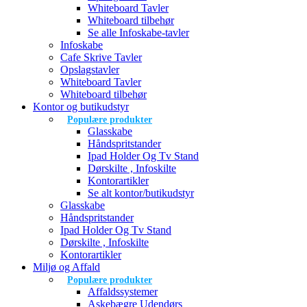
Whiteboard Tavler
Whiteboard tilbehør
Se alle Infoskabe-tavler
Infoskabe
Cafe Skrive Tavler
Opslagstavler
Whiteboard Tavler
Whiteboard tilbehør
Kontor og butikudstyr
Populære produkter
Glasskabe
Håndspritstander
Ipad Holder Og Tv Stand
Dørskilte , Infoskilte
Kontorartikler
Se alt kontor/butikudstyr
Glasskabe
Håndspritstander
Ipad Holder Og Tv Stand
Dørskilte , Infoskilte
Kontorartikler
Miljø og Affald
Populære produkter
Affaldssystemer
Askebægre Udendørs