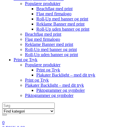
Populære produkter
Beachflag med print
Flag med firmalogo
Roll-Up med banner og print
Reklame Banner med print
Roll-Up uden banner og print
Beachflag med print
Flag med firmalogo
Reklame Banner med print
Roll-Up med banner og print
Roll-Up uden banner og print
Print og Tryk
Populære produkter
Print og Tryk
Plakater Backlight – med dit tryk
Print og Tryk
Plakater Backlight – med dit tryk
Piktogrammer og symboler
Piktogrammer og symboler
Search
for:
0