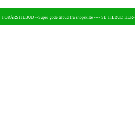
FORÅRSTILBUD --
Super gode tilbud fra shopskilte
---- SE TILBUD HER--