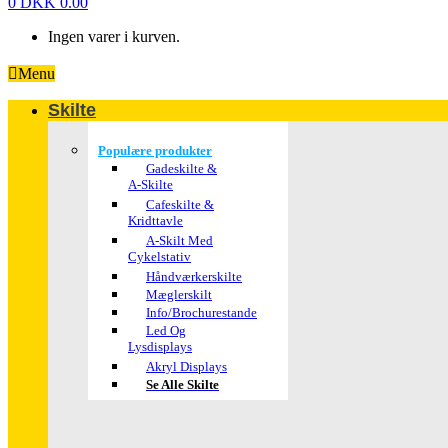
0
DKK
0.00
Ingen varer i kurven.
Menu
Skilte
Populære produkter
Gadeskilte &
A-Skilte
Cafeskilte &
Kridttavle
A-Skilt Med
Cykelstativ
Håndværkerskilte
Mæglerskilt
Info/brochurestande
Led Og
Lysdisplays
Akryl Displays
Se Alle Skilte