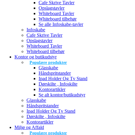
Cafe Skrive Tavler
Opslagstavler
Whiteboard Tavler
Whiteboard tilbehør
Se alle Infoskabe-tavler
Infoskabe
Cafe Skrive Tavler
Opslagstavler
Whiteboard Tavler
Whiteboard tilbehør
Kontor og butikudstyr
Populære produkter
Glasskabe
Håndspritstander
Ipad Holder Og Tv Stand
Dørskilte , Infoskilte
Kontorartikler
Se alt kontor/butikudstyr
Glasskabe
Håndspritstander
Ipad Holder Og Tv Stand
Dørskilte , Infoskilte
Kontorartikler
Miljø og Affald
Populære produkter