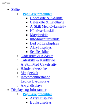
Skilte
Populære produkter
Gadeskilte & A-Skilte
Cafeskilte & Kridttavle
A-Skilt Med Cykelstativ
Håndværkerskilte
Mæglerskilt
Info/brochurestande
Led og Lysdisplays
Akryl displays
Se alle skilte
Gadeskilte & A-Skilte
Cafeskilte & Kridttavle
A-Skilt Med Cykelstativ
Håndværkerskilte
Mæglerskilt
Info/brochurestande
Led og Lysdisplays
Akryl displays
Displays og Infostander
Populære produkter
Akryl Displays
Butiksdisplays