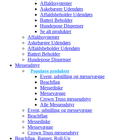
Affaldssystemer
Askebægre Udendørs
Affaldsbeholder Udendørs
Batteri Beholder
Hundepose Dispenser
Se alt produkter
Affaldssystemer
Askebægre Udendørs
Affaldsbeholder Udendørs
Batteri Beholder
Hundepose Dispenser
Messeudstyr
Populære produkter
Event, udstilling og messevægge
Beachflag
Messediske
Messevægge
Crown Truss messeudstyr
Alle Messeudstyr
Event, udstilling og messevægge
Beachflag
Messediske
Messevægge
Crown Truss messeudstyr
Beachflag, Banner, Roll-Up