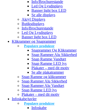
Info/Brochurestande
Led Og Lysdisplays
Banner light box LED
Se alle displays
Akryl Displays
Butiksdisplays
Info/Brochurestande
Led Og Lysdisplays
Banner light box LED
Klikrammer og Snaprammer
Populære produkter
Snaprammer Og Klikrammer
Snap Rammer Alu Sikkerhed
Snap Ramme Vandtæt
Snap Ramme LED lys
Plakater – med dit motiv
Se alle plakatrammer
Snap Ramme og klikrammer
Snap Rammer Alu Sikkerhed
Snap Rammer Alu Vandtæt
Snap Ramme LED lys
Plakater – med dit motiv
Infoskabe/tavler
Populære produkter
Infoskabe