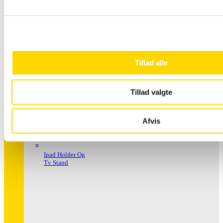
Håndspritstander
Tillad alle
Tillad valgte
Afvis
Ipad Holder Og
Tv Stand