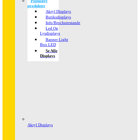
Populære
produkter
Akryl Displays
Butiksdisplays
Info/Brochurestande
Led Og
Lysdisplays
Banner Light
Box LED
Se Alle
Displays
Akryl Displays