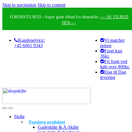
Skip to navigation
Skip to content
FORÅRSTILBUD --
Super gode tilbud fra shopskilte
---- SE TILBUD
HER----
Kundeservice:
Vi matcher
+45 6061 9343
prisen
Fragt kun
36kr.
Fri fragt ved
køb over 800kr.
Dag til Dag
levering
Skilte
Populære produkter
Gadeskilte & A-Skilte