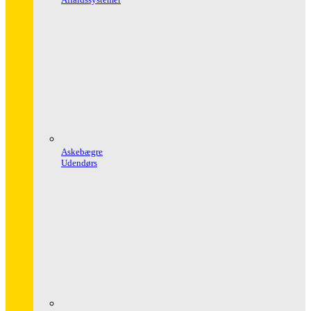
Askebægre
Udendørs