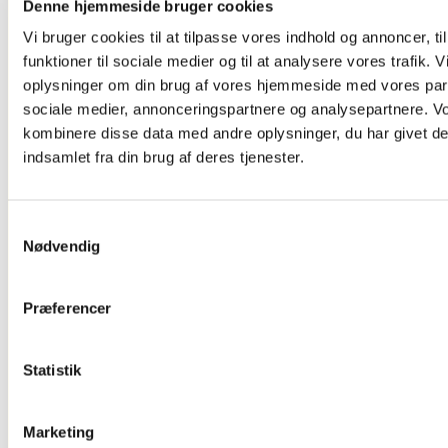
Denne hjemmeside bruger cookies
Og Tv Stand
Dørskilte ,
Vi bruger cookies til at tilpasse vores indhold og annoncer, til
Infoskilte
funktioner til sociale medier og til at analysere vores trafik. 
Kontorartikler
Se Alt
oplysninger om din brug af vores hjemmeside med vores part
Kontor/butikudstyr
sociale medier, annonceringspartnere og analysepartnere. V
kombinere disse data med andre oplysninger, du har givet de
indsamlet fra din brug af deres tjenester.
Samtykkevalg
Nødvendig
Præferencer
Glasskabe
Statistik
Marketing