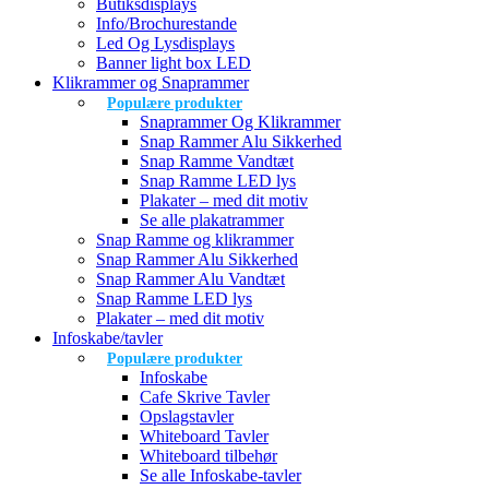
Butiksdisplays
Info/Brochurestande
Led Og Lysdisplays
Banner light box LED
Klikrammer og Snaprammer
Populære produkter
Snaprammer Og Klikrammer
Snap Rammer Alu Sikkerhed
Snap Ramme Vandtæt
Snap Ramme LED lys
Plakater – med dit motiv
Se alle plakatrammer
Snap Ramme og klikrammer
Snap Rammer Alu Sikkerhed
Snap Rammer Alu Vandtæt
Snap Ramme LED lys
Plakater – med dit motiv
Infoskabe/tavler
Populære produkter
Infoskabe
Cafe Skrive Tavler
Opslagstavler
Whiteboard Tavler
Whiteboard tilbehør
Se alle Infoskabe-tavler