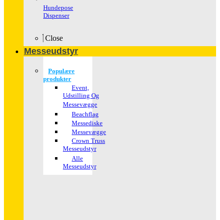
Hundepose
Dispenser
Close
Messeudstyr
Populære
produkter
Event,
Udstilling Og
Messevægge
Beachflag
Messediske
Messevægge
Crown Truss
Messeudstyr
Alle
Messeudstyr