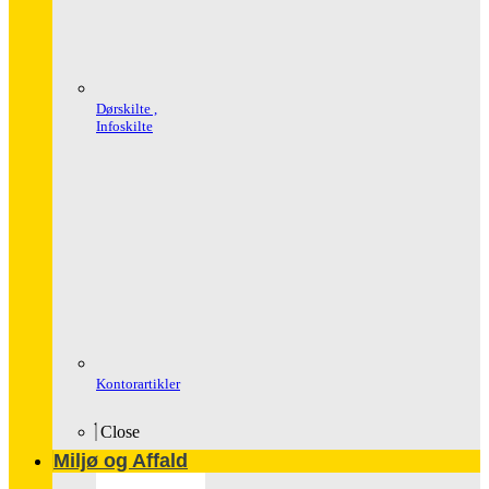
Dørskilte ,
Infoskilte
Kontorartikler
Close
Miljø og Affald