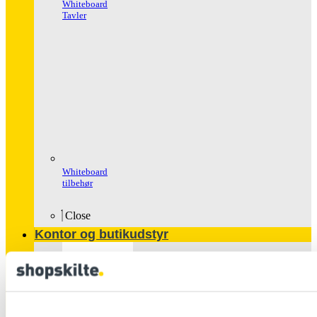
Whiteboard
Tavler
Whiteboard
tilbehør
Close
Kontor og butikudstyr
Populære
produkter
Glasskabe
Håndspritstander
Ipad Holder