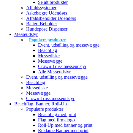
Se alt produkter
Affaldssystemer
Askebægre Udendørs
Affaldsbeholder Udendørs
Batteri Beholder
Hundepose Dispenser
Messeudstyr
Populære produkter
Event, udstilling og messevægge
Beachflag
Messediske
Messevægge
Crown Truss messeudstyr
Alle Messeudstyr
Event, udstilling og messevægge
Beachflag
Messediske
Messevægge
Crown Truss messeudstyr
Beachflag, Banner, Roll-Up
Populære produkter
Beachflag med print
Flag med firmalogo
Roll-Up med banner og print
Reklame Banner med print