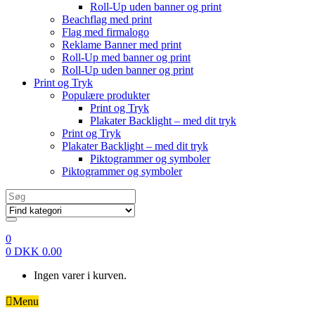
Roll-Up uden banner og print
Beachflag med print
Flag med firmalogo
Reklame Banner med print
Roll-Up med banner og print
Roll-Up uden banner og print
Print og Tryk
Populære produkter
Print og Tryk
Plakater Backlight – med dit tryk
Print og Tryk
Plakater Backlight – med dit tryk
Piktogrammer og symboler
Piktogrammer og symboler
Search
for:
0
0
DKK
0.00
Ingen varer i kurven.
Menu