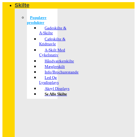
Skilte
Populære
produkter
Gadeskilte &
A-Skilte
Cafeskilte &
Kridttavle
A-Skilt Med
Cykelstativ
Håndværkerskilte
Mæglerskilt
Info/brochurestande
Led Og
Lysdisplays
Akryl Displays
Se Alle Skilte