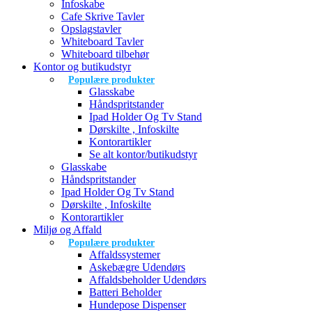
Infoskabe
Cafe Skrive Tavler
Opslagstavler
Whiteboard Tavler
Whiteboard tilbehør
Kontor og butikudstyr
Populære produkter
Glasskabe
Håndspritstander
Ipad Holder Og Tv Stand
Dørskilte , Infoskilte
Kontorartikler
Se alt kontor/butikudstyr
Glasskabe
Håndspritstander
Ipad Holder Og Tv Stand
Dørskilte , Infoskilte
Kontorartikler
Miljø og Affald
Populære produkter
Affaldssystemer
Askebægre Udendørs
Affaldsbeholder Udendørs
Batteri Beholder
Hundepose Dispenser