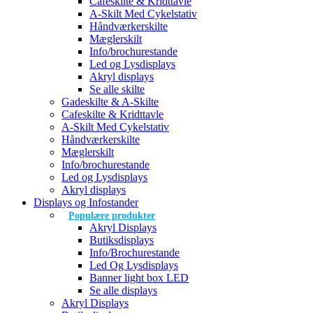
Cafeskilte & Kridttavle
A-Skilt Med Cykelstativ
Håndværkerskilte
Mæglerskilt
Info/brochurestande
Led og Lysdisplays
Akryl displays
Se alle skilte
Gadeskilte & A-Skilte
Cafeskilte & Kridttavle
A-Skilt Med Cykelstativ
Håndværkerskilte
Mæglerskilt
Info/brochurestande
Led og Lysdisplays
Akryl displays
Displays og Infostander
Populære produkter
Akryl Displays
Butiksdisplays
Info/Brochurestande
Led Og Lysdisplays
Banner light box LED
Se alle displays
Akryl Displays