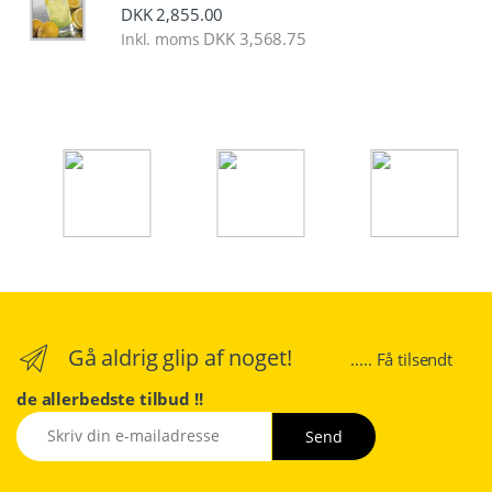
DKK
2,855.00
DKK
3,568.75
Inkl. moms
Gå aldrig glip af noget!
..... Få tilsendt
de allerbedste tilbud !!