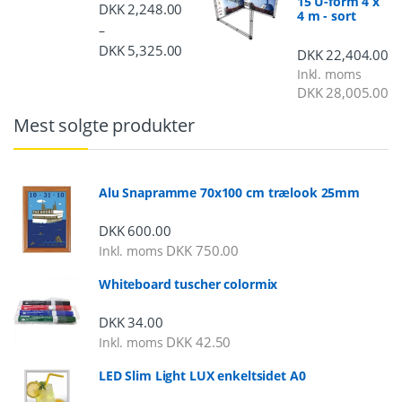
15 U-form 4 x
DKK
2,248.00
4 m - sort
–
DKK
5,325.00
Prisinterval: DKK 2,248.00 til DKK 5,3
DKK
22,404.00
Inkl. moms
DKK
28,005.00
Mest solgte produkter
Alu Snapramme 70x100 cm trælook 25mm
DKK
600.00
DKK
750.00
Inkl. moms
Whiteboard tuscher colormix
DKK
34.00
DKK
42.50
Inkl. moms
LED Slim Light LUX enkeltsidet A0