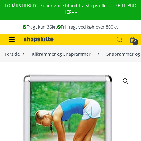
Skip to navigation
Skip to content
FORÅRSTILBUD --
Super gode tilbud fra shopskilte
---- SE TILBUD
HER----
Fragt kun 36kr.
Fri fragt ved køb over 800kr.
0
Forside
Klikrammer og Snaprammer
Snaprammer og 