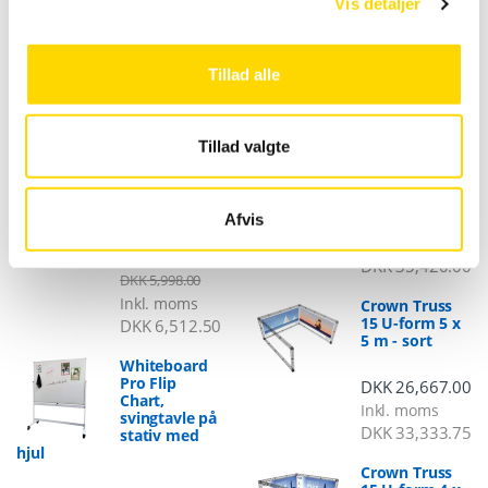
Vis detaljer
Tilbud
Nye produkter
Tillad alle
Glasskab som
Crown Truss
Tillad valgte
udstillingskab
15 U-form 4 x
– Glasmontre
6 m - sort
Tower Solo
LED sort
DKK
28,336.00
Afvis
Inkl. moms
DKK
5,210.00
DKK
35,420.00
DKK
5,998.00
Inkl. moms
Crown Truss
15 U-form 5 x
DKK
6,512.50
5 m - sort
Whiteboard
Pro Flip
DKK
26,667.00
Chart,
Inkl. moms
svingtavle på
DKK
33,333.75
stativ med
hjul
Crown Truss