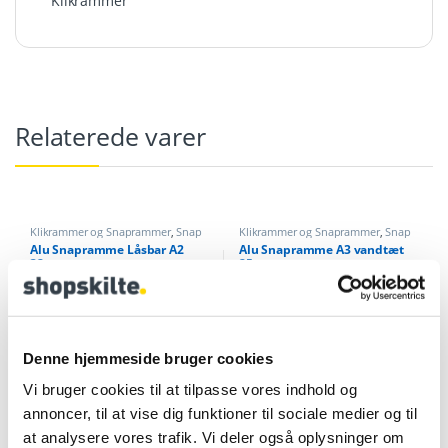
Klikrammer
Relaterede varer
Klikrammer og Snaprammer
,
Snap
Klikrammer og Snaprammer
,
Snap
rammer sikkerhed
ramme vandtæt
Alu Snapramme Låsbar A2
Alu Snapramme A3 vandtæt
32mm
25mm
Denne hjemmeside bruger cookies
Vi bruger cookies til at tilpasse vores indhold og
annoncer, til at vise dig funktioner til sociale medier og til
at analysere vores trafik. Vi deler også oplysninger om