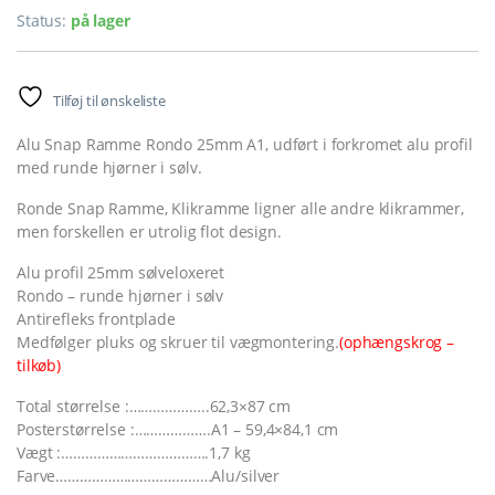
Status:
på lager
Tilføj til ønskeliste
Alu Snap Ramme Rondo 25mm A1, udført i forkromet alu profil
med runde hjørner i sølv.
Ronde Snap Ramme, Klikramme ligner alle andre klikrammer,
men forskellen er utrolig flot design.
Alu profil 25mm sølveloxeret
Rondo – runde hjørner i sølv
Antirefleks frontplade
Medfølger pluks og skruer til vægmontering.
(ophængskrog –
tilkøb)
Total størrelse :………………..62,3×87 cm
Posterstørrelse :……………….A1 – 59,4×84,1 cm
Vægt :……………………………….1,7 kg
Farve…………………………………Alu/silver