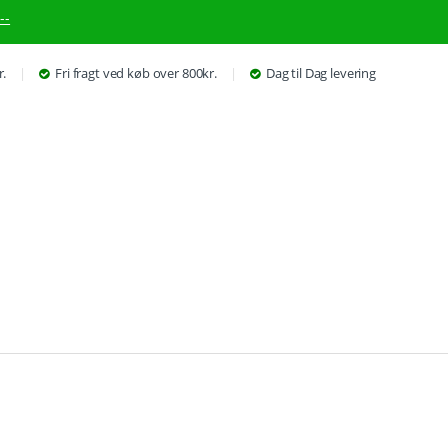
--
r.
Fri fragt ved køb over 800kr.
Dag til Dag levering