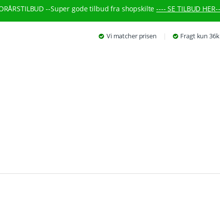
ORÅRSTILBUD --
Super gode tilbud fra shopskilte
---- SE TILBUD HER--
Vi matcher prisen
Fragt kun 36k