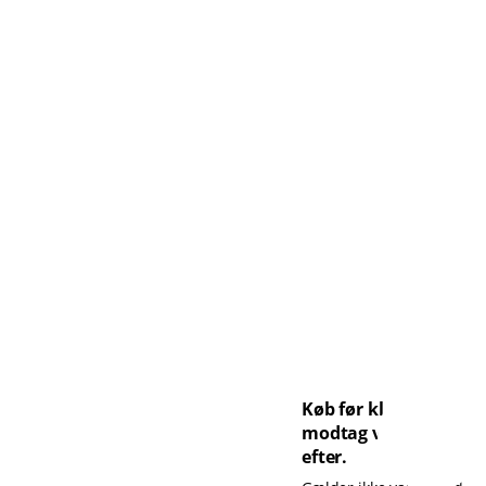
Køb før kl. 14 og
modtag varen dagen
efter.