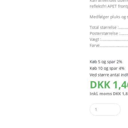
Kan anvendes udend
refleksfri APET front
Medfølger pluks og 
Total størrelse :……
Posterstørrelse :
Vægt :………………………
Farve…………………………
Køb 5 og spar 2%
Køb 10 og spar 4%
Ved større antal ind
DKK
1,4
Inkl. moms
DKK
1,8
Quantity