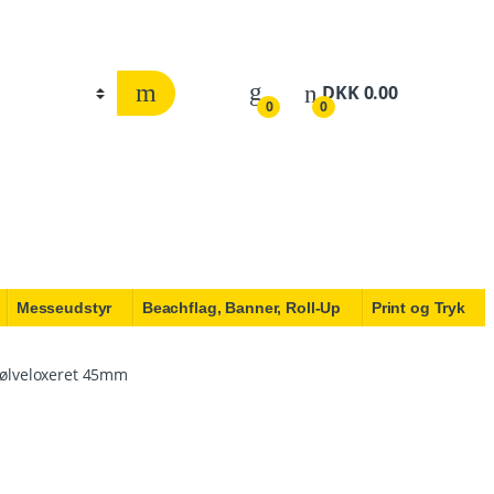
DKK
0.00
0
0
Messeudstyr
Beachflag, Banner, Roll-Up
Print og Tryk
ølveloxeret 45mm