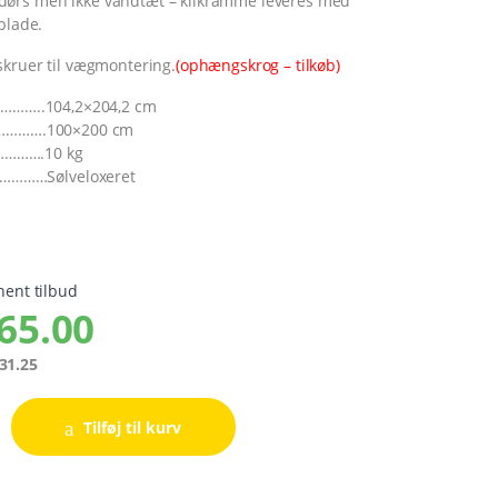
ørs men ikke vandtæt – klikramme leveres med
plade.
skruer til vægmontering.
(ophængskrog – tilkøb)
…………..104,2×204,2 cm
……………….100×200 cm
……….10 kg
………Sølveloxeret
hent tilbud
65.00
31.25
Tilføj til kurv