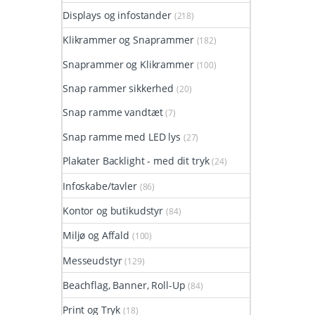
Displays og infostander
(218)
Klikrammer og Snaprammer
(182)
Snaprammer og Klikrammer
(100)
Snap rammer sikkerhed
(20)
Snap ramme vandtæt
(7)
Snap ramme med LED lys
(27)
Plakater Backlight - med dit tryk
(24)
Infoskabe/tavler
(86)
Kontor og butikudstyr
(84)
Miljø og Affald
(100)
Messeudstyr
(129)
Beachflag, Banner, Roll-Up
(84)
Print og Tryk
(18)