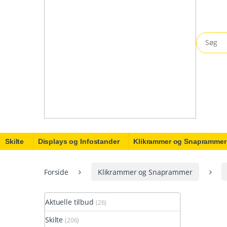
Search fo
Skilte
Displays og Infostander
Klikrammer og Snaprammer
Forside
Klikrammer og Snaprammer
Aktuelle tilbud
(26)
Skilte
(206)