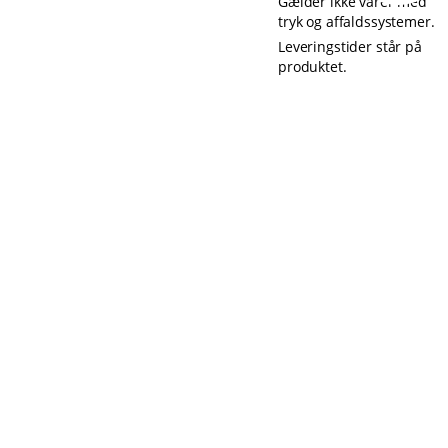
Gælder ikke varer med
tryk og affaldssystemer.
Leveringstider står på
produktet.