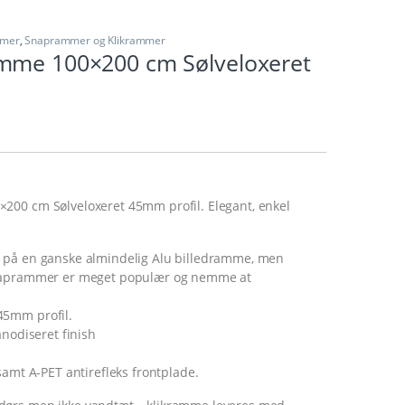
mmer
,
Snaprammer og Klikrammer
mme 100×200 cm Sølveloxeret
00 cm Sølveloxeret 45mm profil. Elegant, enkel
 på en ganske almindelig Alu billedramme, men
naprammer er meget populær og nemme at
mm profil.
nodiseret finish
mt A-PET antirefleks frontplade.