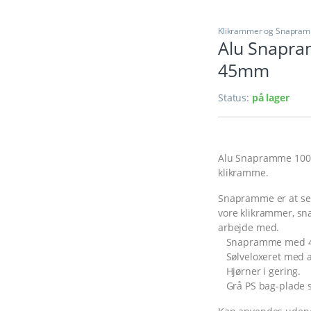
Klikrammer og Snapra
Alu Snapra
45mm
Status:
på lager
Alu Snapramme 100×2
klikramme.
Snapramme er at se
vore klikrammer, s
arbejde med.
Snapramme med 45
Sølveloxeret med a
Hjørner i gering.
Grå PS bag-plade sa