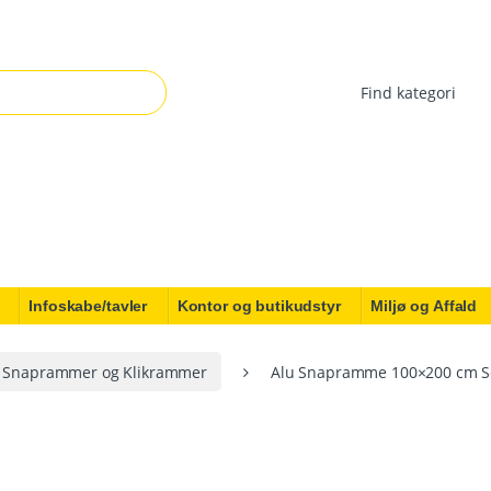
r:
Infoskabe/tavler
Kontor og butikudstyr
Miljø og Affald
Snaprammer og Klikrammer
Alu Snapramme 100×200 cm S