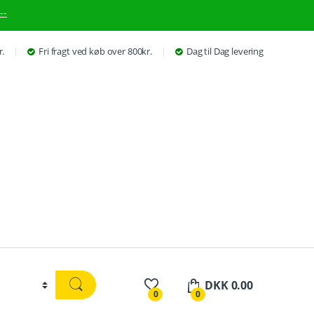
--
r.
Fri fragt ved køb over 800kr.
Dag til Dag levering
DKK
0.00
0
0