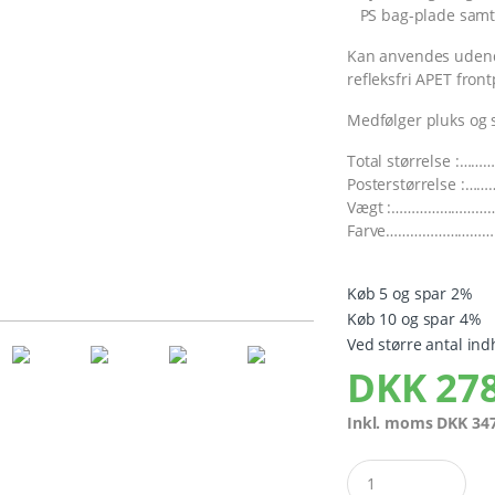
PS bag-plade samt A
Kan anvendes udend
refleksfri APET front
Medfølger pluks og 
Total størrelse :……
Posterstørrelse :
Vægt :………………………
Farve……………………
Køb 5 og spar 2%
Køb 10 og spar 4%
Ved større antal ind
DKK
278
Inkl. moms
DKK
347
Quantity