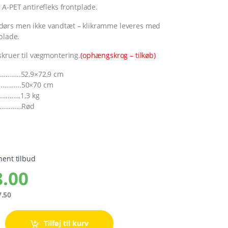
-PET antirefleks frontplade.
ørs men ikke vandtæt – klikramme leveres med
plade.
skruer til vægmontering.
(ophængskrog – tilkøb)
…………..52,9×72,9 cm
……………….50×70 cm
……….1,3 kg
……………Rød
hent tilbud
.00
.50
Tilføj til kurv