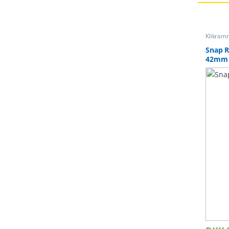
Klikram
Snap ra
Snap 
42mm