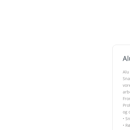
Al
Alu
Sna
vor
arb
Fro
Pro
og 
• S
• R