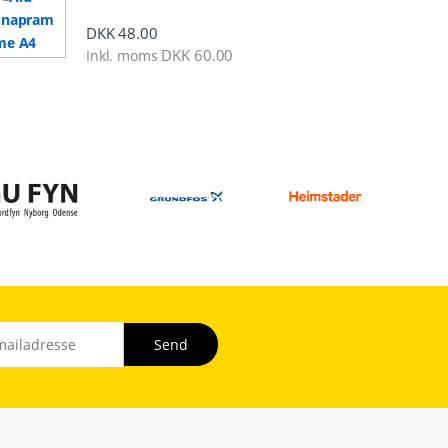
DKK
48.00
DKK
60.00
Inkl. moms