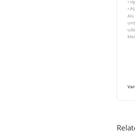
• Hj
• P
Alu
und
ude
Med
Var
Relat