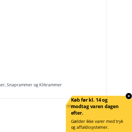
mer
,
Snaprammer og Klikrammer
Køb før kl. 14 og
modtag varen dagen
efter.
Gælder ikke varer med tryk
og affaldssystemer.