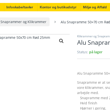
Infoskabe/tavler
Kontor og butikudstyr
Miljø og Affald
Snaprammer og Klikrammer
Alu Snapramme 50×70 cm Rø
Klikrammer og Snapra
Alu Snapr
Status:
på lager
Alu Snapramme 50×7
Snapramme er at se
vore klikrammer, s
arbejde med.
Snapramme med 25
Hvid finish
Hjørner i gering.