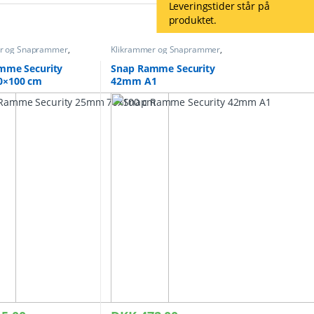
Leveringstider står på
produktet.
r og Snaprammer
,
Klikrammer og Snaprammer
,
er sikkerhed
Snap rammer sikkerhed
mme Security
Snap Ramme Security
0×100 cm
42mm A1