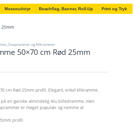
Messeudstyr
Beachflag, Banner, Roll-Up
Print og Tryk
d 25mm
mmer
,
Snaprammer og Klikrammer
amme 50×70 cm Rød 25mm
0 cm Rød 25mm profil. Elegant, enkel klikramme.
 på en ganske almindelig Alu billedramme, men
naprammer er meget populær og nemme at
mm profil.