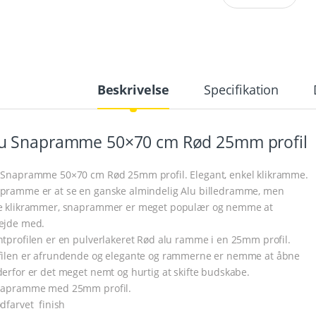
Beskrivelse
Specifikation
u Snapramme 50×70 cm Rød 25mm profil
 Snapramme 50×70 cm Rød 25mm profil. Elegant, enkel klikramme.
pramme er at se en ganske almindelig Alu billedramme, men
e klikrammer, snaprammer er meget populær og nemme at
ejde med.
ntprofilen er en pulverlakeret Rød alu ramme i en 25mm profil.
filen er afrundende og elegante og rammerne er nemme at åbne
derfor er det meget nemt og hurtig at skifte budskabe.
napramme med 25mm profil.
ødfarvet finish