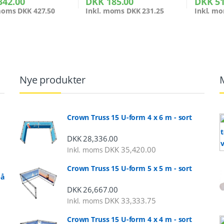
342.00
DKK
185.00
DKK
51
 moms
DKK
427.50
Inkl. moms
DKK
231.25
Inkl. m
Nye produkter
Crown Truss 15 U-form 4 x 6 m - sort
DKK
28,336.00
DKK
35,420.00
Inkl. moms
Crown Truss 15 U-form 5 x 5 m - sort
på
DKK
26,667.00
DKK
33,333.75
Inkl. moms
al: DKK 2,248.00 til DKK 5,325.00
Crown Truss 15 U-form 4 x 4 m - sort