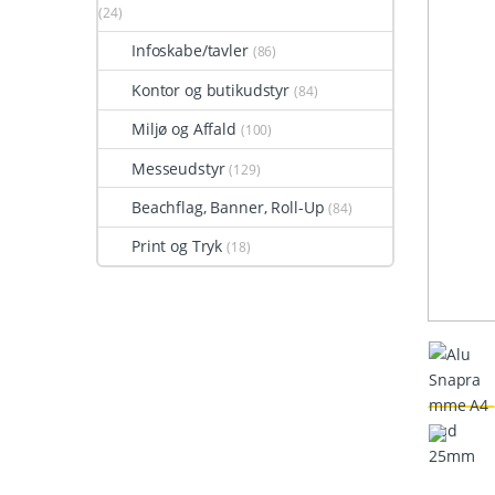
(24)
Infoskabe/tavler
(86)
Kontor og butikudstyr
(84)
Miljø og Affald
(100)
Messeudstyr
(129)
Beachflag, Banner, Roll-Up
(84)
Print og Tryk
(18)