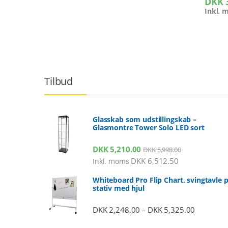
DKK
Inkl.
Tilbud
Glasskab som udstillingskab –
Glasmontre Tower Solo LED sort
DKK
5,210.00
DKK
5,998.00
DKK
6,512.50
Inkl. moms
Whiteboard Pro Flip Chart, svingtavle 
stativ med hjul
DKK
2,248.00
DKK
5,325.00
Prisinterv
–