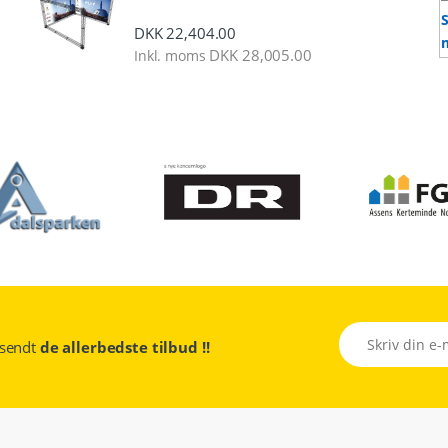
DKK
22,404.00
DKK
28,005.00
Inkl. moms
tilsendt
de allerbedste tilbud !!