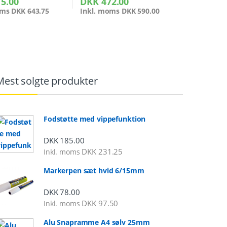
5.00
DKK
472.00
oms
DKK
643.75
Inkl. moms
DKK
590.00
Mest solgte produkter
Fodstøtte med vippefunktion
DKK
185.00
DKK
231.25
Inkl. moms
Markerpen sæt hvid 6/15mm
DKK
78.00
DKK
97.50
Inkl. moms
Alu Snapramme A4 sølv 25mm