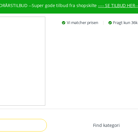
ORÅRSTILBUD --
Super gode tilbud fra shopskilte
---- SE TILBUD HER--
Vi matcher prisen
Fragt kun 36k
r: