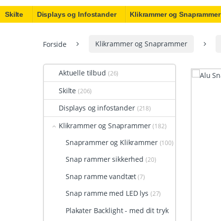
Skilte
Displays og Infostander
Klikrammer og Snaprammer
Forside
Klikrammer og Snaprammer
Aktuelle tilbud
(26)
Skilte
(206)
Displays og infostander
(218)
Klikrammer og Snaprammer
(182)
Snaprammer og Klikrammer
(100)
Snap rammer sikkerhed
(20)
Snap ramme vandtæt
(7)
Snap ramme med LED lys
(27)
Plakater Backlight - med dit tryk