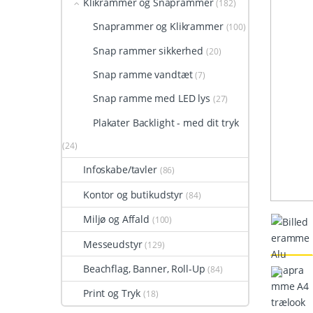
Klikrammer og Snaprammer
(182)
Snaprammer og Klikrammer
(100)
Snap rammer sikkerhed
(20)
Snap ramme vandtæt
(7)
Snap ramme med LED lys
(27)
Plakater Backlight - med dit tryk
(24)
Infoskabe/tavler
(86)
Kontor og butikudstyr
(84)
Miljø og Affald
(100)
Messeudstyr
(129)
Beachflag, Banner, Roll-Up
(84)
Print og Tryk
(18)