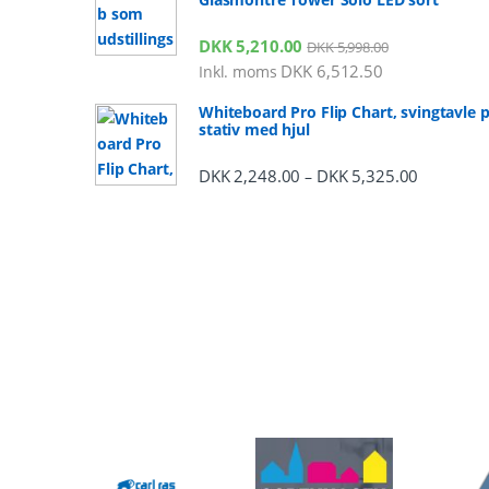
DKK
5,210.00
DKK
5,998.00
DKK
6,512.50
Inkl. moms
Whiteboard Pro Flip Chart, svingtavle 
stativ med hjul
DKK
2,248.00
DKK
5,325.00
Prisinterv
–