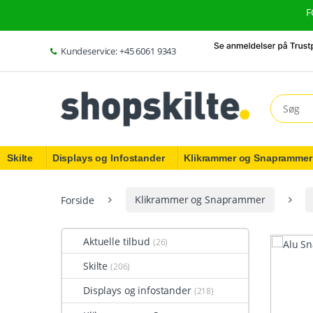
Skip to navigation
Skip to content
F
Kundeservice: +45 6061 9343
Search fo
Skilte
Displays og Infostander
Klikrammer og Snaprammer
Forside
Klikrammer og Snaprammer
Aktuelle tilbud
(26)
Skilte
(206)
Displays og infostander
(218)