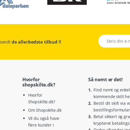
tilsendt
de allerbedste tilbud !!
Hvorfor
Så nemt er det!
shopskilte.dk?
1.
Find nemt og enkelt
Hvorfor
kommende skilt he
Shopskilte.dk?
2.
Bestil dit skilt via 
bestillingsformular
Om Shopskilte.dk
3.
Betal sikkert og gra
Vil du også have
krypteret betaling
flere kunder i
4.
Ordre afsendes ind