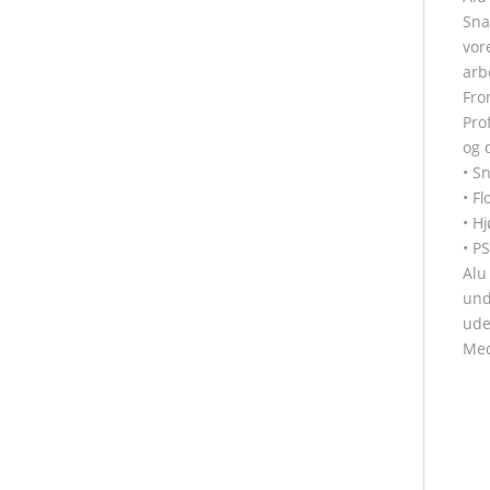
Sna
vor
arb
Fro
Pro
og 
• S
• Fl
• Hj
• P
Alu
und
ude
Med