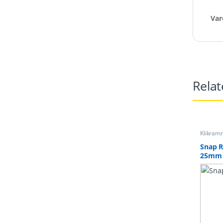
Var
Relat
Klikram
Snap ra
Snap 
25mm 