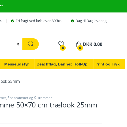
--
r.
Fri fragt ved køb over 800kr.
Dag til Dag levering
DKK
0.00
0
0
Messeudstyr
Beachflag, Banner, Roll-Up
Print og Tryk
ælook 25mm
mmer
,
Snaprammer og Klikrammer
amme 50×70 cm trælook 25mm