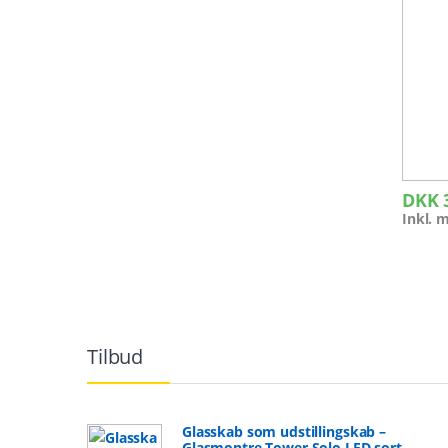
DKK
Inkl.
Tilbud
Glasskab som udstillingskab –
Glasmontre Tower Solo LED sort