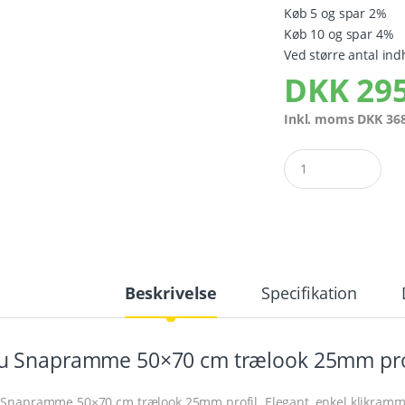
Køb 5 og spar 2%
Køb 10 og spar 4%
Ved større antal ind
DKK
295
Inkl. moms
DKK
368
Quantity
Beskrivelse
Specifikation
u Snapramme 50×70 cm trælook 25mm pro
 Snapramme 50×70 cm trælook 25mm profil. Elegant, enkel klikramm