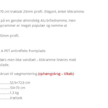
 cm trælook 25mm profil. Elegant, enkel klikramme.
 på en ganske almindelig Alu billedramme, men
naprammer er meget populær og nemme at
mm profil.
-PET antirefleks frontplade.
ørs men ikke vandtæt – klikramme leveres med
plade.
skruer til vægmontering.
(ophængskrog – tilkøb)
…………..52,9×72,9 cm
……………….50×70 cm
……….1,3 kg
…………trælook