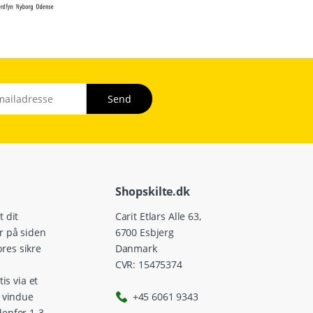
Shopskilte.dk
 dit
Carit Etlars Alle 63,
r på siden
6700 Esbjerg
vores sikre
Danmark
CVR: 15475374
tis via et
s vindue
+45 6061 9343
enfor 1-3