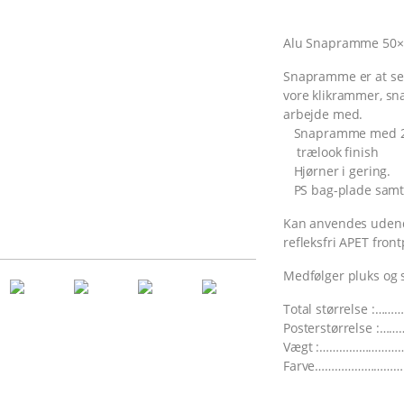
Alu Snapramme 50×70
Snapramme er at se
vore klikrammer, s
arbejde med.
Snapramme med 25
trælook finish
Hjørner i gering.
PS bag-plade samt A
Kan anvendes udend
refleksfri APET front
Medfølger pluks og 
Total størrelse :……
Posterstørrelse :
Vægt :………………………
Farve………………………