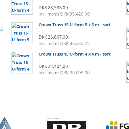
DKK
28,336.00
DKK
35,420.00
Inkl. moms
Crown Truss 15 U-form 5 x 5 m - sort
på
DKK
26,667.00
DKK
33,333.75
Inkl. moms
al: DKK 2,248.00 til DKK 5,325.00
Crown Truss 15 U-form 4 x 4 m - sort
DKK
22,404.00
DKK
28,005.00
Inkl. moms