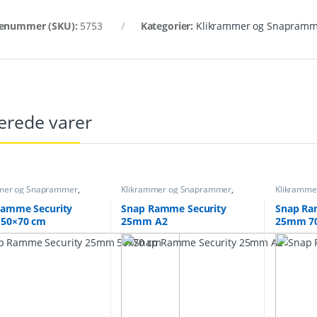
enummer (SKU):
5753
Kategorier:
Klikrammer og Snapram
erede varer
mer og Snaprammer
,
Klikrammer og Snaprammer
,
Klikramme
mmer sikkerhed
Snap rammer sikkerhed
Snap ramm
Ramme Security
Snap Ramme Security
Snap Ra
50×70 cm
25mm A2
25mm 7