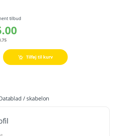
hent tilbud
.00
.75
Tilføj til kurv
Datablad / skabelon
fil
e.