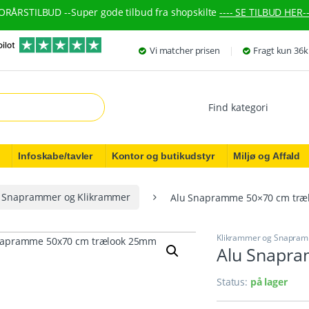
ORÅRSTILBUD --
Super gode tilbud fra shopskilte
---- SE TILBUD HER--
Vi matcher prisen
Fragt kun 36k
r:
Infoskabe/tavler
Kontor og butikudstyr
Miljø og Affald
Snaprammer og Klikrammer
Alu Snapramme 50×70 cm tr
Klikrammer og Snapra
Alu Snapr
Status:
på lager