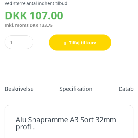
Ved større antal indhent tilbud
DKK
107.00
Inkl. moms
DKK
133.75
Quantity
Tilføj til kurv
Beskrivelse
Specifikation
Databla
Alu Snapramme A3 Sort 32mm
profil.