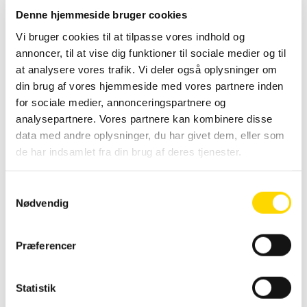
monteres på væg
Denne hjemmeside bruger cookies
uden nogen form for synlig ophæng.
Vi bruger cookies til at tilpasse vores indhold og
Medfølger pluks og skruer til vægmontering.
annoncer, til at vise dig funktioner til sociale medier og til
(ophængskrog – tilkøb)
at analysere vores trafik. Vi deler også oplysninger om
din brug af vores hjemmeside med vores partnere inden
for sociale medier, annonceringspartnere og
analysepartnere. Vores partnere kan kombinere disse
data med andre oplysninger, du har givet dem, eller som
de har indsamlet fra din brug af deres tjenester.
Varenummer (SKU):
4792
Kategorier:
S
Klikrammer og Snaprammer
,
Snaprammer og
Køb før kl. 14 og
Nødvendig
a
Klikrammer
modtag varen dagen
m
efter.
t
Præferencer
Gælder ikke varer med
y
tryk og affaldssystemer.
Vægt
1 kg
k
Leveringstider står på
k
Statistik
Størrelse
34 × 46 × 3 cm
produktet.
e