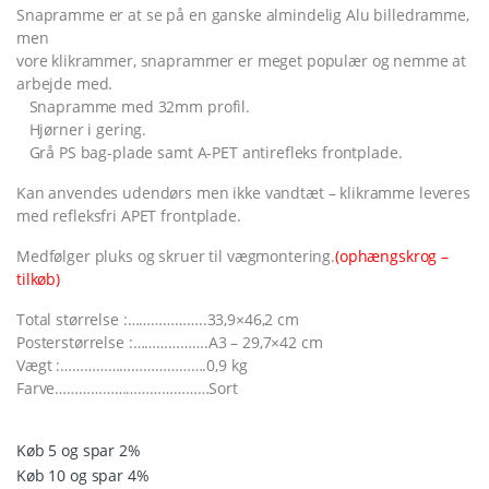
Snapramme er at se på en ganske almindelig Alu billedramme,
men
vore klikrammer, snaprammer er meget populær og nemme at
arbejde med.
Snapramme med 32mm profil.
Hjørner i gering.
Grå PS bag-plade samt A-PET antirefleks frontplade.
Kan anvendes udendørs men ikke vandtæt – klikramme leveres
med refleksfri APET frontplade.
Medfølger pluks og skruer til vægmontering.
(ophængskrog –
tilkøb)
Total størrelse :………………..33,9×46,2 cm
Posterstørrelse :……………….A3 – 29,7×42 cm
Vægt :……………………………….0,9 kg
Farve…………………………………Sort
Køb 5 og spar 2%
Køb 10 og spar 4%