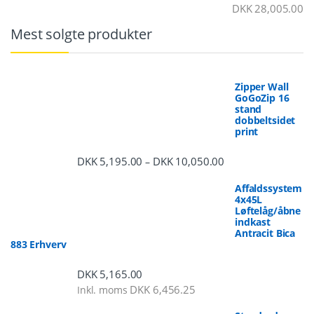
DKK
28,005.00
Mest solgte produkter
Zipper Wall
GoGoZip 16
stand
dobbeltsidet
print
DKK
5,195.00
DKK
10,050.00
Prisinterval: DKK 5,
–
Affaldssystem
4x45L
Løftelåg/åbne
indkast
Antracit Bica
883 Erhverv
DKK
5,165.00
DKK
6,456.25
Inkl. moms