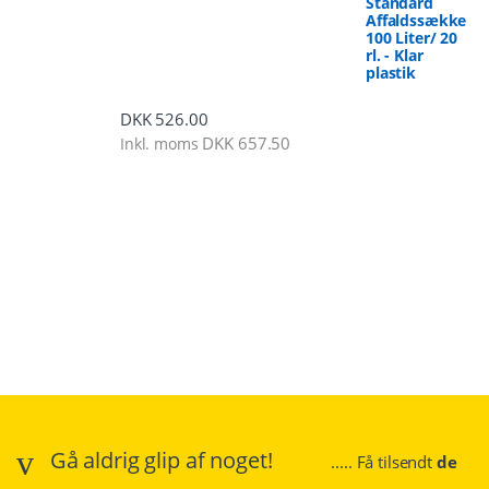
Standard
Affaldssække
100 Liter/ 20
rl. - Klar
plastik
DKK
526.00
DKK
657.50
Inkl. moms
Gå aldrig glip af noget!
..... Få tilsendt
de