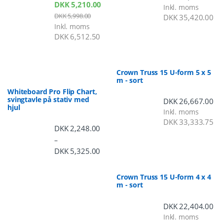
DKK
5,210.00
Inkl. moms
DKK
5,998.00
DKK
35,420.00
Inkl. moms
DKK
6,512.50
Crown Truss 15 U-form 5 x 5
m - sort
Whiteboard Pro Flip Chart,
svingtavle på stativ med
DKK
26,667.00
hjul
Inkl. moms
DKK
33,333.75
DKK
2,248.00
–
DKK
5,325.00
Prisinterval: DKK 2,248.00 til DKK 5,3
Crown Truss 15 U-form 4 x 4
m - sort
DKK
22,404.00
Inkl. moms