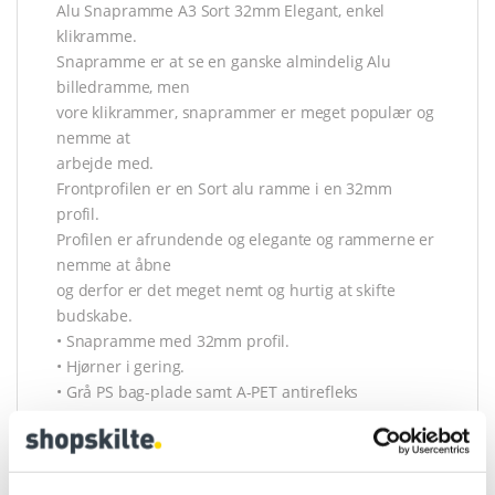
Alu Snapramme A3 Sort 32mm Elegant, enkel
klikramme.
Snapramme er at se en ganske almindelig Alu
billedramme, men
vore klikrammer, snaprammer er meget populær og
nemme at
arbejde med.
Frontprofilen er en Sort alu ramme i en 32mm
profil.
Profilen er afrundende og elegante og rammerne er
nemme at åbne
og derfor er det meget nemt og hurtig at skifte
budskabe.
• Snapramme med 32mm profil.
• Hjørner i gering.
• Grå PS bag-plade samt A-PET antirefleks
frontplade.
Alu Snapramme A3 Sort er udstyret med forborede
huller, som er gemt
under profilerne og derfor kan snaprammerne