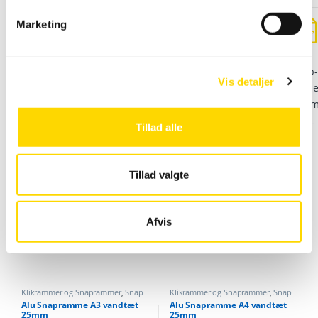
Farve
Sort
v
Marketing
a
Vælg model
A3 – 30x42cm
l
Alu
Snapramme
32mm
g
snap-
Vis detaljer
fram
32m
sort
Tillad alle
Tillad valgte
Relaterede varer
Afvis
Klikrammer og Snaprammer
,
Snap
Klikrammer og Snaprammer
,
Snap
ramme vandtæt
ramme vandtæt
Alu Snapramme A3 vandtæt
Alu Snapramme A4 vandtæt
25mm
25mm