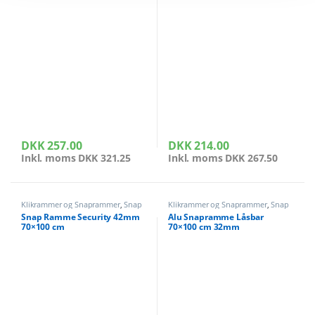
DKK
257.00
DKK
214.00
Inkl. moms
DKK
321.25
Inkl. moms
DKK
267.50
Klikrammer og Snaprammer
,
Snap
Klikrammer og Snaprammer
,
Snap
rammer sikkerhed
rammer sikkerhed
Snap Ramme Security 42mm
Alu Snapramme Låsbar
70×100 cm
70×100 cm 32mm