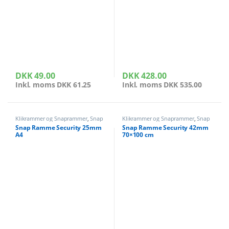
DKK
49.00
DKK
428.00
Inkl. moms
DKK
61.25
Inkl. moms
DKK
535.00
Klikrammer og Snaprammer
,
Snap
Klikrammer og Snaprammer
,
Snap
rammer sikkerhed
rammer sikkerhed
Snap Ramme Security 25mm
Snap Ramme Security 42mm
A4
70×100 cm