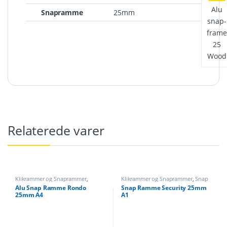
Alu
Snapramme
25mm
snap-
frame
25
Wood
Relaterede varer
Klikrammer og Snaprammer
,
Klikrammer og Snaprammer
,
Snap
Snaprammer og Klikrammer
rammer sikkerhed
Alu Snap Ramme Rondo
Snap Ramme Security 25mm
25mm A4
A1