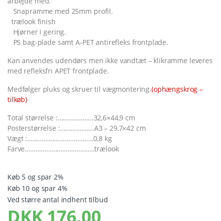
arbejde med.
Snapramme med 25mm profil.
trælook finish
Hjørner i gering.
PS bag-plade samt A-PET antirefleks frontplade.
Kan anvendes udendørs men ikke vandtæt – klikramme leveres
med refleksfri APET frontplade.
Medfølger pluks og skruer til vægmontering.
(ophængskrog –
tilkøb)
Total størrelse :………………..32,6×44,9 cm
Posterstørrelse :……………….A3 – 29,7×42 cm
Vægt :……………………………….0,8 kg
Farve…………………………………trælook
Køb 5 og spar 2%
Køb 10 og spar 4%
Ved større antal indhent tilbud
DKK
176.00