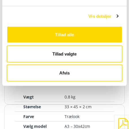
Medfølger pluks og skruer til vægmontering.
l
(ophængskrog – tilkøb)
g
Vis detaljer
Tillad alle
Tillad valgte
Varenummer (SKU):
5751
Kategorier:
Klikrammer og Snaprammer
,
Snaprammer og
Klikrammer
Afvis
Vægt
0.8 kg
Størrelse
33 × 45 × 2 cm
Farve
Trælook
Vælg model
A3 – 30x42cm