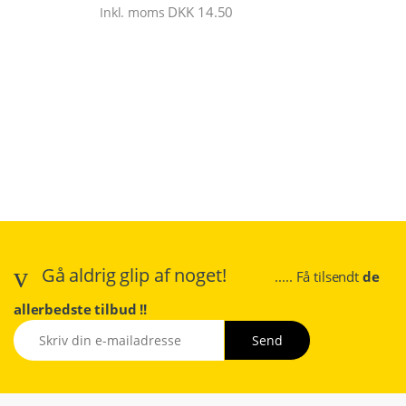
DKK
14.50
Inkl. moms
Gå aldrig glip af noget!
..... Få tilsendt
de
allerbedste tilbud !!