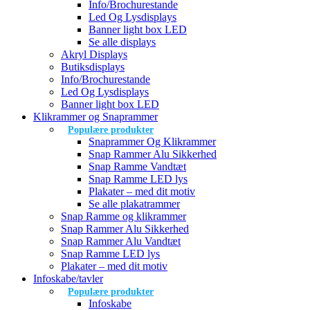
Info/Brochurestande
Led Og Lysdisplays
Banner light box LED
Se alle displays
Akryl Displays
Butiksdisplays
Info/Brochurestande
Led Og Lysdisplays
Banner light box LED
Klikrammer og Snaprammer
Populære produkter
Snaprammer Og Klikrammer
Snap Rammer Alu Sikkerhed
Snap Ramme Vandtæt
Snap Ramme LED lys
Plakater – med dit motiv
Se alle plakatrammer
Snap Ramme og klikrammer
Snap Rammer Alu Sikkerhed
Snap Rammer Alu Vandtæt
Snap Ramme LED lys
Plakater – med dit motiv
Infoskabe/tavler
Populære produkter
Infoskabe