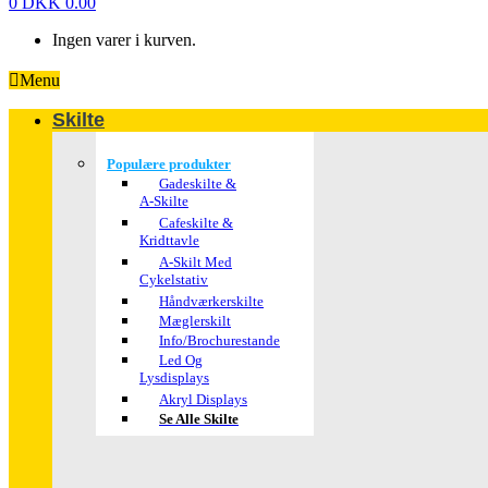
0
DKK
0.00
Ingen varer i kurven.
Menu
Skilte
Populære produkter
Gadeskilte &
A-Skilte
Cafeskilte &
Kridttavle
A-Skilt Med
Cykelstativ
Håndværkerskilte
Mæglerskilt
Info/brochurestande
Led Og
Lysdisplays
Akryl Displays
Se Alle Skilte