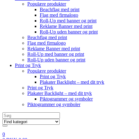
Populære produkter
Beachflag med print
Flag med firmalogo
Roll-Up med banner og print
Reklame Banner med print
Roll-Up uden banner og print
Beachflag med print
Flag med firmalogo
Reklame Banner med print
Roll-Up med banner og print
Roll-Up uden banner og print
Print og Tryk
Populære produkter
Print og Tryk
Plakater Backlight – med dit tryk
Print og Tryk
Plakater Backlight – med dit tryk
Piktogrammer og symboler
Piktogrammer og symboler
Search
for:
0