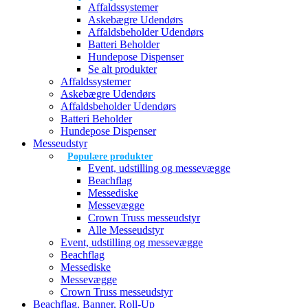
Affaldssystemer
Askebægre Udendørs
Affaldsbeholder Udendørs
Batteri Beholder
Hundepose Dispenser
Se alt produkter
Affaldssystemer
Askebægre Udendørs
Affaldsbeholder Udendørs
Batteri Beholder
Hundepose Dispenser
Messeudstyr
Populære produkter
Event, udstilling og messevægge
Beachflag
Messediske
Messevægge
Crown Truss messeudstyr
Alle Messeudstyr
Event, udstilling og messevægge
Beachflag
Messediske
Messevægge
Crown Truss messeudstyr
Beachflag, Banner, Roll-Up