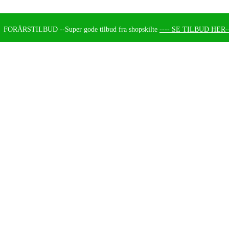
FORÅRSTILBUD --
Super gode tilbud fra shopskilte
---- SE TILBUD HER--