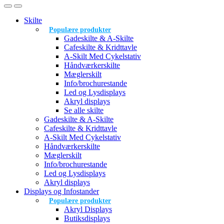
Skilte
Populære produkter
Gadeskilte & A-Skilte
Cafeskilte & Kridttavle
A-Skilt Med Cykelstativ
Håndværkerskilte
Mæglerskilt
Info/brochurestande
Led og Lysdisplays
Akryl displays
Se alle skilte
Gadeskilte & A-Skilte
Cafeskilte & Kridttavle
A-Skilt Med Cykelstativ
Håndværkerskilte
Mæglerskilt
Info/brochurestande
Led og Lysdisplays
Akryl displays
Displays og Infostander
Populære produkter
Akryl Displays
Butiksdisplays