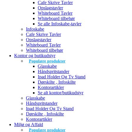
Cafe Skrive Tavler
Opslagstavler
Whiteboard Tavler
Whiteboard tilbehør
Se alle Infoskabe-tavler
Infoskabe
Cafe Skrive Tavler
Opslagstavler
Whiteboard Tavler
Whiteboard tilbehør
Kontor og butikudstyr
Populære produkter
Glasskabe
Håndspritstander
Ipad Holder Og Tv Stand
Dørskilte , Infoskilte
Kontorartikler
Se alt kontor/butikudstyr
Glasskabe
Håndspritstander
Ipad Holder Og Tv Stand
Dørskilte , Infoskilte
Kontorartikler
Miljø og Affald
Populære produkter