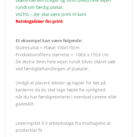
skæremærker/streger og 3mm bleed hele vejen
rundt om færdig plakat.
VIGTIG – der skal være print til kant
Retningslinier for print
Et eksempel kan være følgende:
Slutresultat = Plakat 100x170cm
Produktionsfilens størrelse = 100,6 x 170,6 cm.
De ekstra 3mm hele vejen rundt bliver skåret væk
ved færdigbehandlingen af plakater.
Undgå at placere tekster og logoer for tæt på
kanterne da du skal tage højde for synlighed
når du har færdigmonteret i eventuel ramme eller
gadeskilt.
Leveringstid 3-5 arbejdsdage fra modtagelse at
printerklar fil