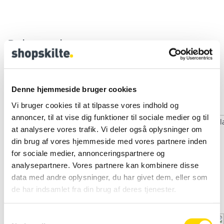
Relaterede varer
Denne hjemmeside bruger cookies
Plakater Backlight - med dit tryk
Plakater Backlight - med dit tryk
,
Print og Tryk
,
Print og Tryk
Backlight plakat til lysrammer
Udendørs A2 – 42×59,4 cm
Vi bruger cookies til at tilpasse vores indhold og
lyskasser A0
plakat med eget tryk
annoncer, til at vise dig funktioner til sociale medier og til
at analysere vores trafik. Vi deler også oplysninger om
din brug af vores hjemmeside med vores partnere inden
for sociale medier, annonceringspartnere og
analysepartnere. Vores partnere kan kombinere disse
data med andre oplysninger, du har givet dem, eller som
de har indsamlet fra din brug af deres tjenester.
S