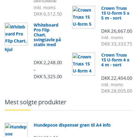
DKK
5,998.00
Inkl. moms
Crown Truss
15 U-form 5 x
DKK
6,512.50
5 m - sort
Whiteboard
Pro Flip
DKK
26,667.00
Chart,
Inkl. moms
svingtavle på
DKK
33,333.75
stativ med
hjul
Crown Truss
15 U-form 4 x
DKK
2,248.00
4 m - sort
–
DKK
5,325.00
Prisinterval: DKK 2,248.00 til DKK 5,3
DKK
22,404.00
Inkl. moms
DKK
28,005.00
Mest solgte produkter
Hundepose dispenser grøn til A4 info