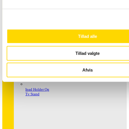
Håndspritstander
Tillad alle
Tillad valgte
Afvis
Ipad Holder Og
Tv Stand