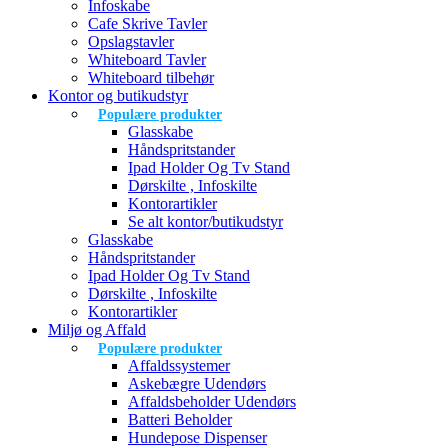
Infoskabe
Cafe Skrive Tavler
Opslagstavler
Whiteboard Tavler
Whiteboard tilbehør
Kontor og butikudstyr
Populære produkter
Glasskabe
Håndspritstander
Ipad Holder Og Tv Stand
Dørskilte , Infoskilte
Kontorartikler
Se alt kontor/butikudstyr
Glasskabe
Håndspritstander
Ipad Holder Og Tv Stand
Dørskilte , Infoskilte
Kontorartikler
Miljø og Affald
Populære produkter
Affaldssystemer
Askebægre Udendørs
Affaldsbeholder Udendørs
Batteri Beholder
Hundepose Dispenser