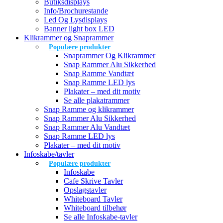
Butiksdisplays
Info/Brochurestande
Led Og Lysdisplays
Banner light box LED
Klikrammer og Snaprammer
Populære produkter
Snaprammer Og Klikrammer
Snap Rammer Alu Sikkerhed
Snap Ramme Vandtæt
Snap Ramme LED lys
Plakater – med dit motiv
Se alle plakatrammer
Snap Ramme og klikrammer
Snap Rammer Alu Sikkerhed
Snap Rammer Alu Vandtæt
Snap Ramme LED lys
Plakater – med dit motiv
Infoskabe/tavler
Populære produkter
Infoskabe
Cafe Skrive Tavler
Opslagstavler
Whiteboard Tavler
Whiteboard tilbehør
Se alle Infoskabe-tavler