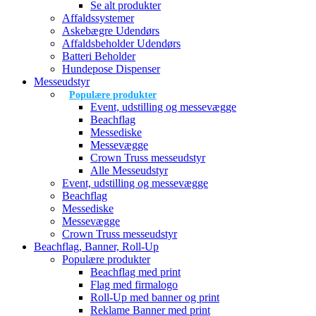
Se alt produkter
Affaldssystemer
Askebægre Udendørs
Affaldsbeholder Udendørs
Batteri Beholder
Hundepose Dispenser
Messeudstyr
Populære produkter
Event, udstilling og messevægge
Beachflag
Messediske
Messevægge
Crown Truss messeudstyr
Alle Messeudstyr
Event, udstilling og messevægge
Beachflag
Messediske
Messevægge
Crown Truss messeudstyr
Beachflag, Banner, Roll-Up
Populære produkter
Beachflag med print
Flag med firmalogo
Roll-Up med banner og print
Reklame Banner med print