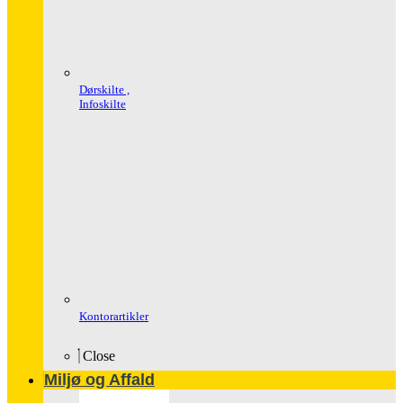
Dørskilte ,
Infoskilte
Kontorartikler
Close
Miljø og Affald