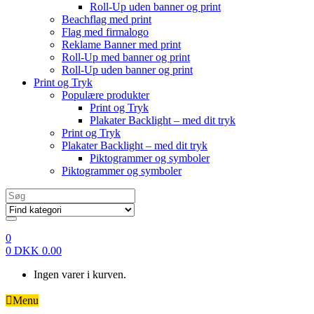
Roll-Up uden banner og print
Beachflag med print
Flag med firmalogo
Reklame Banner med print
Roll-Up med banner og print
Roll-Up uden banner og print
Print og Tryk
Populære produkter
Print og Tryk
Plakater Backlight – med dit tryk
Print og Tryk
Plakater Backlight – med dit tryk
Piktogrammer og symboler
Piktogrammer og symboler
Search
for:
0
0
DKK
0.00
Ingen varer i kurven.
Menu