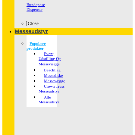
Hundepose
Dispenser
Close
Messeudstyr
Populære
produkter
Event,
Udstilling Og
Messevægge
Beachflag
Messediske
Messevægge
Crown Truss
Messeudstyr
Alle
Messeudstyr