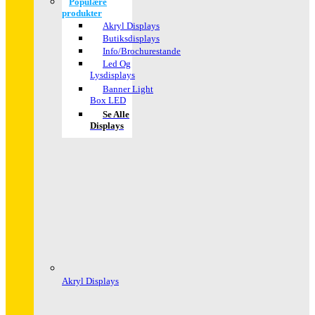
Populære
produkter
Akryl Displays
Butiksdisplays
Info/Brochurestande
Led Og
Lysdisplays
Banner Light
Box LED
Se Alle
Displays
Akryl Displays