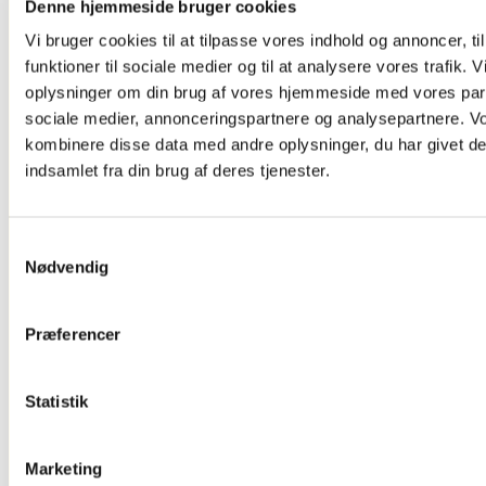
Denne hjemmeside bruger cookies
Og Tv Stand
Dørskilte ,
Vi bruger cookies til at tilpasse vores indhold og annoncer, til
Infoskilte
funktioner til sociale medier og til at analysere vores trafik. 
Kontorartikler
Se Alt
oplysninger om din brug af vores hjemmeside med vores part
Kontor/butikudstyr
sociale medier, annonceringspartnere og analysepartnere. V
kombinere disse data med andre oplysninger, du har givet de
indsamlet fra din brug af deres tjenester.
Samtykkevalg
Nødvendig
Præferencer
Glasskabe
Statistik
Marketing