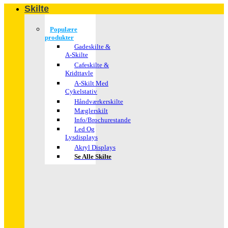
Skilte
Populære
produkter
Gadeskilte &
A-Skilte
Cafeskilte &
Kridttavle
A-Skilt Med
Cykelstativ
Håndværkerskilte
Mæglerskilt
Info/brochurestande
Led Og
Lysdisplays
Akryl Displays
Se Alle Skilte