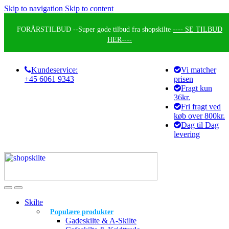
Skip to navigation
Skip to content
FORÅRSTILBUD --
Super gode tilbud fra shopskilte
---- SE TILBUD
HER----
Kundeservice:
Vi matcher
+45 6061 9343
prisen
Fragt kun
36kr.
Fri fragt ved
køb over 800kr.
Dag til Dag
levering
Skilte
Populære produkter
Gadeskilte & A-Skilte