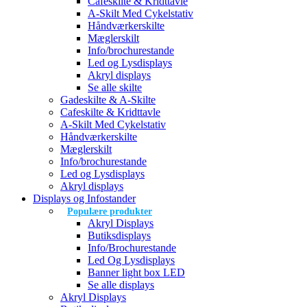
Cafeskilte & Kridttavle
A-Skilt Med Cykelstativ
Håndværkerskilte
Mæglerskilt
Info/brochurestande
Led og Lysdisplays
Akryl displays
Se alle skilte
Gadeskilte & A-Skilte
Cafeskilte & Kridttavle
A-Skilt Med Cykelstativ
Håndværkerskilte
Mæglerskilt
Info/brochurestande
Led og Lysdisplays
Akryl displays
Displays og Infostander
Populære produkter
Akryl Displays
Butiksdisplays
Info/Brochurestande
Led Og Lysdisplays
Banner light box LED
Se alle displays
Akryl Displays