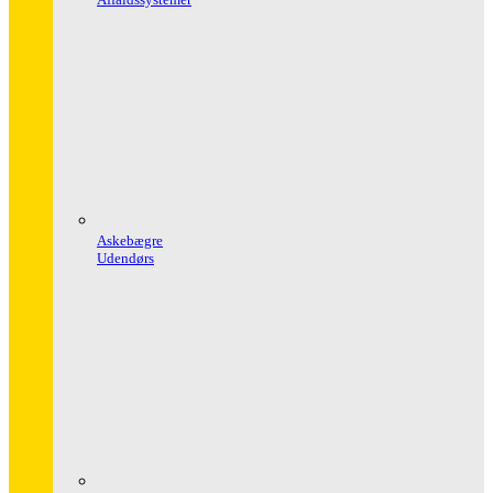
Askebægre
Udendørs