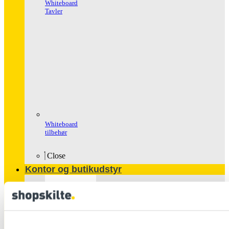
Whiteboard
Tavler
Whiteboard
tilbehør
Close
Kontor og butikudstyr
Populære
produkter
Glasskabe
Håndspritstander
Ipad Holder