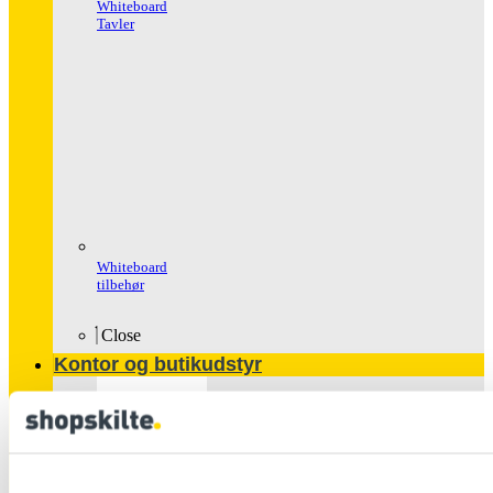
Whiteboard
Tavler
Whiteboard
tilbehør
Close
Kontor og butikudstyr
Populære
produkter
Glasskabe
Håndspritstander
Ipad Holder