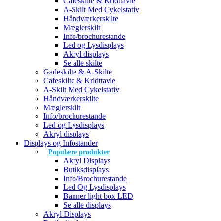
Cafeskilte & Kridttavle
A-Skilt Med Cykelstativ
Håndværkerskilte
Mæglerskilt
Info/brochurestande
Led og Lysdisplays
Akryl displays
Se alle skilte
Gadeskilte & A-Skilte
Cafeskilte & Kridttavle
A-Skilt Med Cykelstativ
Håndværkerskilte
Mæglerskilt
Info/brochurestande
Led og Lysdisplays
Akryl displays
Displays og Infostander
Populære produkter
Akryl Displays
Butiksdisplays
Info/Brochurestande
Led Og Lysdisplays
Banner light box LED
Se alle displays
Akryl Displays