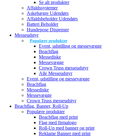
Se alt produkter
Affaldssystemer
Askebægre Udendørs
Affaldsbeholder Udendørs
Batteri Beholder
Hundepose Dispenser
Messeudstyr
Populære produkter
Event, udstilling og messevægge
Beachflag
Messediske
Messevægge
Crown Truss messeudstyr
Alle Messeudstyr
Event, udstilling og messevægge
Beachflag
Messediske
Messevægge
Crown Truss messeudstyr
Beachflag, Banner, Roll-Up
Populære produkter
Beachflag med print
Flag med firmalogo
Roll-Up med banner og print
Reklame Banner med print