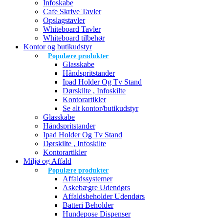
Infoskabe
Cafe Skrive Tavler
Opslagstavler
Whiteboard Tavler
Whiteboard tilbehør
Kontor og butikudstyr
Populære produkter
Glasskabe
Håndspritstander
Ipad Holder Og Tv Stand
Dørskilte , Infoskilte
Kontorartikler
Se alt kontor/butikudstyr
Glasskabe
Håndspritstander
Ipad Holder Og Tv Stand
Dørskilte , Infoskilte
Kontorartikler
Miljø og Affald
Populære produkter
Affaldssystemer
Askebægre Udendørs
Affaldsbeholder Udendørs
Batteri Beholder
Hundepose Dispenser