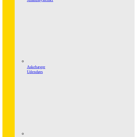
Askebægre
Udendørs