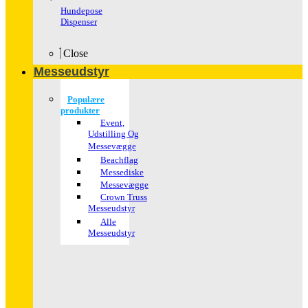
Hundepose
Dispenser
Close
Messeudstyr
Populære
produkter
Event,
Udstilling Og
Messevægge
Beachflag
Messediske
Messevægge
Crown Truss
Messeudstyr
Alle
Messeudstyr