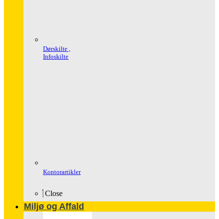
Dørskilte ,
Infoskilte
Kontorartikler
Close
Miljø og Affald