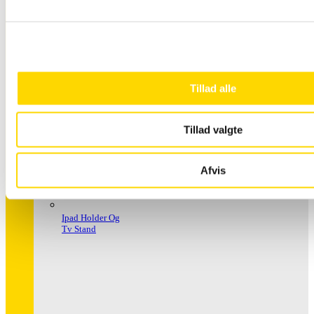
Håndspritstander
Tillad alle
Tillad valgte
Afvis
Ipad Holder Og
Tv Stand