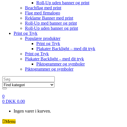
Roll-Up uden banner og print
Beachflag med print
Flag med firmalogo
Reklame Banner med print
Roll-Up med banner og print
Roll-Up uden banner og print
Print og Tryk
Populære produkter
Print og Tryk
Plakater Backlight – med dit tryk
Print og Tryk
Plakater Backlight – med dit tryk
Piktogrammer og symboler
Piktogrammer og symboler
Search
for:
0
0
DKK
0.00
Ingen varer i kurven.
Menu