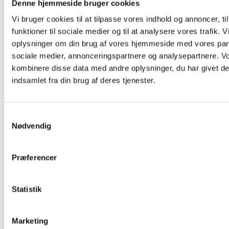
Denne hjemmeside bruger cookies
Og Tv Stand
Dørskilte ,
Vi bruger cookies til at tilpasse vores indhold og annoncer, til
Infoskilte
funktioner til sociale medier og til at analysere vores trafik. 
Kontorartikler
Se Alt
oplysninger om din brug af vores hjemmeside med vores part
Kontor/butikudstyr
sociale medier, annonceringspartnere og analysepartnere. V
kombinere disse data med andre oplysninger, du har givet de
indsamlet fra din brug af deres tjenester.
Samtykkevalg
Nødvendig
Præferencer
Glasskabe
Statistik
Marketing