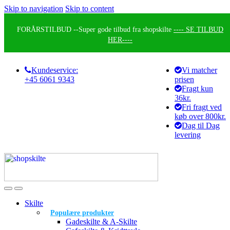
Skip to navigation
Skip to content
FORÅRSTILBUD --
Super gode tilbud fra shopskilte
---- SE TILBUD
HER----
Kundeservice:
Vi matcher
+45 6061 9343
prisen
Fragt kun
36kr.
Fri fragt ved
køb over 800kr.
Dag til Dag
levering
Skilte
Populære produkter
Gadeskilte & A-Skilte