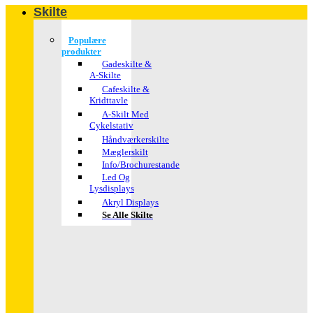
Skilte
Populære
produkter
Gadeskilte &
A-Skilte
Cafeskilte &
Kridttavle
A-Skilt Med
Cykelstativ
Håndværkerskilte
Mæglerskilt
Info/brochurestande
Led Og
Lysdisplays
Akryl Displays
Se Alle Skilte