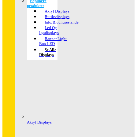
Populære
produkter
Akryl Displays
Butiksdisplays
Info/Brochurestande
Led Og
Lysdisplays
Banner Light
Box LED
Se Alle
Displays
Akryl Displays