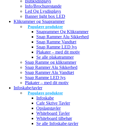
Butiksdisplays
Info/Brochurestande
Led Og Lysdisplays
Banner light box LED
Klikrammer og Snaprammer
Populære produkter
Snaprammer Og Klikrammer
Snap Rammer Alu Sikkerhed
Snap Ramme Vandtæt
Snap Ramme LED lys
Plakater – med dit motiv
Se alle plakatrammer
Snap Ramme og klikrammer
Snap Rammer Alu Sikkerhed
Snap Rammer Alu Vandtæt
Snap Ramme LED lys
Plakater – med dit motiv
Infoskabe/tavler
Populære produkter
Infoskabe
Cafe Skrive Tavler
Opslagstavler
Whiteboard Tavler
Whiteboard tilbehør
Se alle Infoskabe-tavler