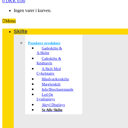
0
DKK
0.00
Ingen varer i kurven.
Menu
Skilte
Populære produkter
Gadeskilte &
A-Skilte
Cafeskilte &
Kridttavle
A-Skilt Med
Cykelstativ
Håndværkerskilte
Mæglerskilt
Info/brochurestande
Led Og
Lysdisplays
Akryl Displays
Se Alle Skilte