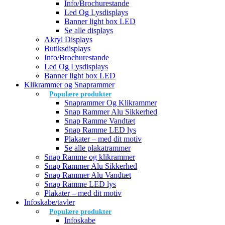
Info/Brochurestande
Led Og Lysdisplays
Banner light box LED
Se alle displays
Akryl Displays
Butiksdisplays
Info/Brochurestande
Led Og Lysdisplays
Banner light box LED
Klikrammer og Snaprammer
Populære produkter
Snaprammer Og Klikrammer
Snap Rammer Alu Sikkerhed
Snap Ramme Vandtæt
Snap Ramme LED lys
Plakater – med dit motiv
Se alle plakatrammer
Snap Ramme og klikrammer
Snap Rammer Alu Sikkerhed
Snap Rammer Alu Vandtæt
Snap Ramme LED lys
Plakater – med dit motiv
Infoskabe/tavler
Populære produkter
Infoskabe