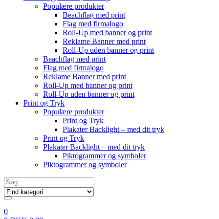
Populære produkter
Beachflag med print
Flag med firmalogo
Roll-Up med banner og print
Reklame Banner med print
Roll-Up uden banner og print
Beachflag med print
Flag med firmalogo
Reklame Banner med print
Roll-Up med banner og print
Roll-Up uden banner og print
Print og Tryk
Populære produkter
Print og Tryk
Plakater Backlight – med dit tryk
Print og Tryk
Plakater Backlight – med dit tryk
Piktogrammer og symboler
Piktogrammer og symboler
Search
for:
0