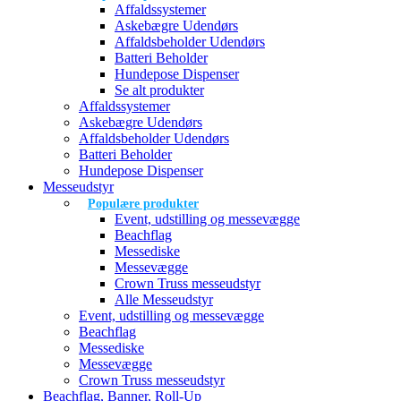
Affaldssystemer
Askebægre Udendørs
Affaldsbeholder Udendørs
Batteri Beholder
Hundepose Dispenser
Se alt produkter
Affaldssystemer
Askebægre Udendørs
Affaldsbeholder Udendørs
Batteri Beholder
Hundepose Dispenser
Messeudstyr
Populære produkter
Event, udstilling og messevægge
Beachflag
Messediske
Messevægge
Crown Truss messeudstyr
Alle Messeudstyr
Event, udstilling og messevægge
Beachflag
Messediske
Messevægge
Crown Truss messeudstyr
Beachflag, Banner, Roll-Up