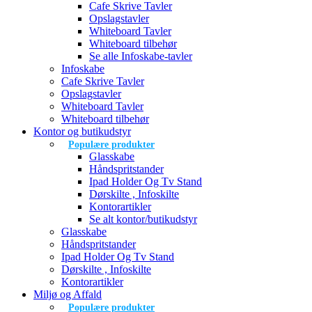
Cafe Skrive Tavler
Opslagstavler
Whiteboard Tavler
Whiteboard tilbehør
Se alle Infoskabe-tavler
Infoskabe
Cafe Skrive Tavler
Opslagstavler
Whiteboard Tavler
Whiteboard tilbehør
Kontor og butikudstyr
Populære produkter
Glasskabe
Håndspritstander
Ipad Holder Og Tv Stand
Dørskilte , Infoskilte
Kontorartikler
Se alt kontor/butikudstyr
Glasskabe
Håndspritstander
Ipad Holder Og Tv Stand
Dørskilte , Infoskilte
Kontorartikler
Miljø og Affald
Populære produkter