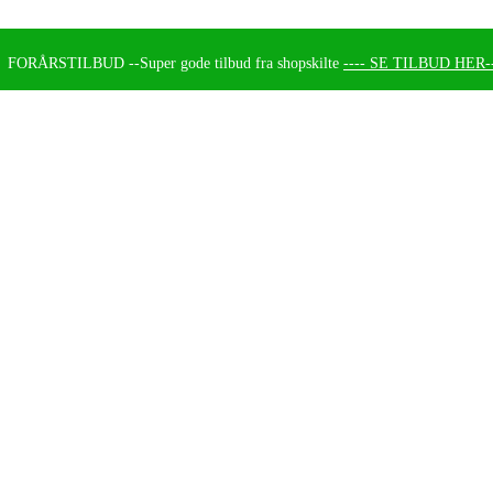
FORÅRSTILBUD --
Super gode tilbud fra shopskilte
---- SE TILBUD HER--