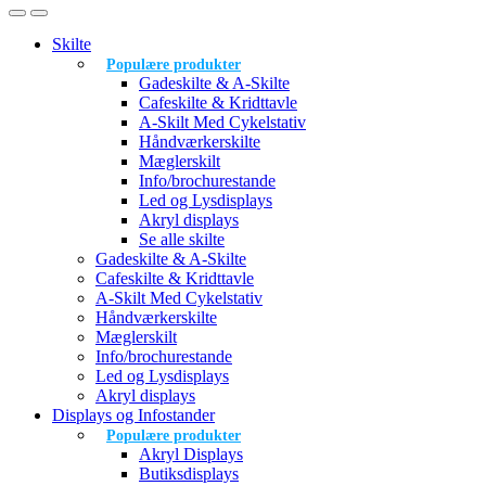
Skilte
Populære produkter
Gadeskilte & A-Skilte
Cafeskilte & Kridttavle
A-Skilt Med Cykelstativ
Håndværkerskilte
Mæglerskilt
Info/brochurestande
Led og Lysdisplays
Akryl displays
Se alle skilte
Gadeskilte & A-Skilte
Cafeskilte & Kridttavle
A-Skilt Med Cykelstativ
Håndværkerskilte
Mæglerskilt
Info/brochurestande
Led og Lysdisplays
Akryl displays
Displays og Infostander
Populære produkter
Akryl Displays
Butiksdisplays