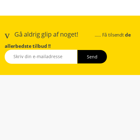
Gå aldrig glip af noget!
..... Få tilsendt
de
allerbedste tilbud !!