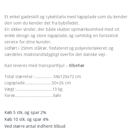
Et enkel gadeskilt og cykelstativ med logoplade som du kender
den som du kender det fra bybilledet.
En sikker vinder, der både skaber opmærksomhed med sit
enkle design og store logoplade, og samtidig en fantastisk
service for dine kunder.
Udført i 25mm stålrør, fosfateret og polyesterlakeret, og
særdeles modstandsdygtigt overfor det danske vejr.
Kan leveres med transporthjul –
tilbehør
Total størrelse :……………..58x120x72 cm
Logoplade…………………….50×26 cm
Vægt :……………………………13 kg
Farve……………………………..Sølv
Køb 5 stk. og spar 2%
Køb 10 stk. og spar 4%
Ved større antal indhent tilbud