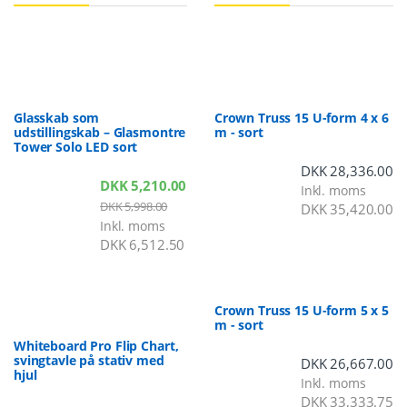
Glasskab som
Crown Truss 15 U-form 4 x 6
udstillingskab – Glasmontre
m - sort
Tower Solo LED sort
DKK
28,336.00
DKK
5,210.00
Inkl. moms
DKK
5,998.00
DKK
35,420.00
Inkl. moms
DKK
6,512.50
Crown Truss 15 U-form 5 x 5
m - sort
Whiteboard Pro Flip Chart,
svingtavle på stativ med
DKK
26,667.00
hjul
Inkl. moms
DKK
33,333.75