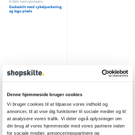
A-Skilt med cykelstativ
Gadeskilt med cykelparkering
og logo plade
DKK
1,342.00
Inkl. moms
DKK
1,677.50
Denne hjemmeside bruger cookies
Vi bruger cookies til at tilpasse vores indhold og
annoncer, til at vise dig funktioner til sociale medier og til
Beskrivelse
Specifikation
Databla
at analysere vores trafik. Vi deler også oplysninger om
din brug af vores hjemmeside med vores partnere inden
for sociale medier, annonceringspartnere og