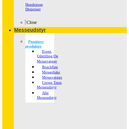
Hundepose
Dispenser
Close
Messeudstyr
Populære
produkter
Event,
Udstilling Og
Messevægge
Beachflag
Messediske
Messevægge
Crown Truss
Messeudstyr
Alle
Messeudstyr