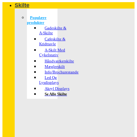
Skilte
Populære
produkter
Gadeskilte &
A-Skilte
Cafeskilte &
Kridttavle
A-Skilt Med
Cykelstativ
Håndværkerskilte
Mæglerskilt
Info/brochurestande
Led Og
Lysdisplays
Akryl Displays
Se Alle Skilte