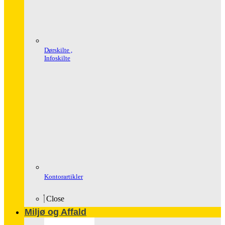
Dørskilte ,
Infoskilte
Kontorartikler
Close
Miljø og Affald