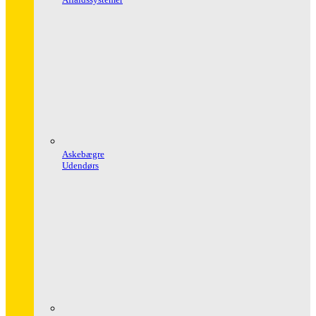
Askebægre
Udendørs