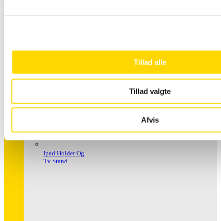
Håndspritstander
Tillad alle
Tillad valgte
Afvis
Ipad Holder Og
Tv Stand