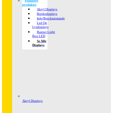
Populære
produkter
Akryl Displays
Butiksdisplays
Info/Brochurestande
Led Og
Lysdisplays
Banner Light
Box LED
Se Alle
Displays
Akryl Displays