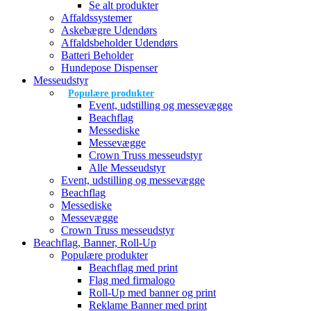
Se alt produkter
Affaldssystemer
Askebægre Udendørs
Affaldsbeholder Udendørs
Batteri Beholder
Hundepose Dispenser
Messeudstyr
Populære produkter
Event, udstilling og messevægge
Beachflag
Messediske
Messevægge
Crown Truss messeudstyr
Alle Messeudstyr
Event, udstilling og messevægge
Beachflag
Messediske
Messevægge
Crown Truss messeudstyr
Beachflag, Banner, Roll-Up
Populære produkter
Beachflag med print
Flag med firmalogo
Roll-Up med banner og print
Reklame Banner med print