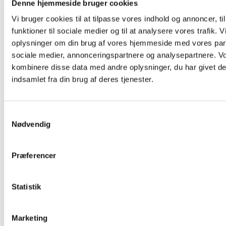
Denne hjemmeside bruger cookies
Og Tv Stand
Dørskilte ,
Vi bruger cookies til at tilpasse vores indhold og annoncer, til
Infoskilte
funktioner til sociale medier og til at analysere vores trafik. 
Kontorartikler
Se Alt
oplysninger om din brug af vores hjemmeside med vores part
Kontor/butikudstyr
sociale medier, annonceringspartnere og analysepartnere. V
kombinere disse data med andre oplysninger, du har givet de
indsamlet fra din brug af deres tjenester.
Samtykkevalg
Nødvendig
Præferencer
Glasskabe
Statistik
Marketing