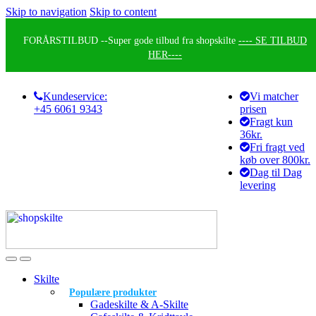
Skip to navigation
Skip to content
FORÅRSTILBUD --
Super gode tilbud fra shopskilte
---- SE TILBUD
HER----
Kundeservice:
Vi matcher
+45 6061 9343
prisen
Fragt kun
36kr.
Fri fragt ved
køb over 800kr.
Dag til Dag
levering
Skilte
Populære produkter
Gadeskilte & A-Skilte