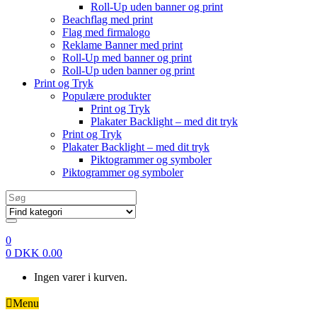
Roll-Up uden banner og print
Beachflag med print
Flag med firmalogo
Reklame Banner med print
Roll-Up med banner og print
Roll-Up uden banner og print
Print og Tryk
Populære produkter
Print og Tryk
Plakater Backlight – med dit tryk
Print og Tryk
Plakater Backlight – med dit tryk
Piktogrammer og symboler
Piktogrammer og symboler
Search
for:
0
0
DKK
0.00
Ingen varer i kurven.
Menu