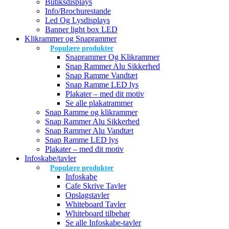
Butiksdisplays
Info/Brochurestande
Led Og Lysdisplays
Banner light box LED
Klikrammer og Snaprammer
Populære produkter
Snaprammer Og Klikrammer
Snap Rammer Alu Sikkerhed
Snap Ramme Vandtæt
Snap Ramme LED lys
Plakater – med dit motiv
Se alle plakatrammer
Snap Ramme og klikrammer
Snap Rammer Alu Sikkerhed
Snap Rammer Alu Vandtæt
Snap Ramme LED lys
Plakater – med dit motiv
Infoskabe/tavler
Populære produkter
Infoskabe
Cafe Skrive Tavler
Opslagstavler
Whiteboard Tavler
Whiteboard tilbehør
Se alle Infoskabe-tavler