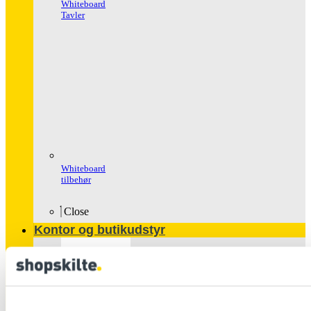
Whiteboard
Tavler
Whiteboard
tilbehør
Close
Kontor og butikudstyr
Populære
produkter
Glasskabe
Håndspritstander
Ipad Holder