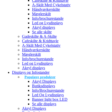
Cafeskilte & Kridttavle
A-Skilt Med Cykelstativ
Håndværkerskilte
Mæglerskilt
Info/brochurestande
Led og Lysdisplays
Akryl displays
Se alle skilte
Gadeskilte & A-Skilte
Cafeskilte & Kridttavle
A-Skilt Med Cykelstativ
Håndværkerskilte
Mæglerskilt
Info/brochurestande
Led og Lysdisplays
Akryl displays
Displays og Infostander
Populære produkter
Akryl Displays
Butiksdisplays
Info/Brochurestande
Led Og Lysdisplays
Banner light box LED
Se alle displays
Akryl Displays