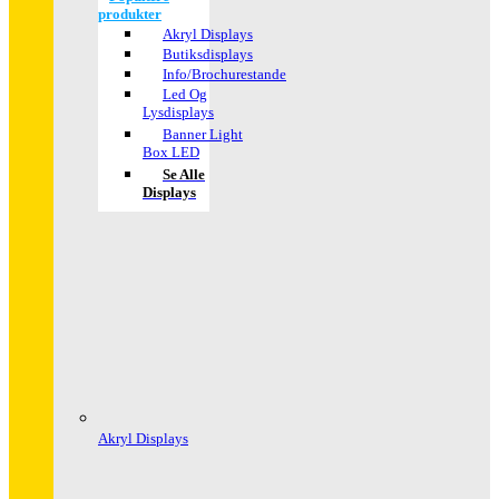
produkter
Akryl Displays
Butiksdisplays
Info/Brochurestande
Led Og
Lysdisplays
Banner Light
Box LED
Se Alle
Displays
Akryl Displays