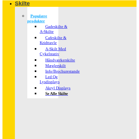
Skilte
Populære
produkter
Gadeskilte &
A-Skilte
Cafeskilte &
Kridttavle
A-Skilt Med
Cykelstativ
Håndværkerskilte
Mæglerskilt
Info/brochurestande
Led Og
Lysdisplays
Akryl Displays
Se Alle Skilte