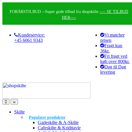
Skip
Skip
to
to
FORÅRSTILBUD --
Super gode tilbud fra shopskilte
---- SE TILBUD
navigation
content
HER----
Kundeservice:
Vi matcher
+45 6061 9343
prisen
Fragt kun
36kr.
Fri fragt ved
køb over 800kr.
Dag til Dag
levering
Skilte
Populære produkter
Gadeskilte & A-Skilte
Cafeskilte & Kridttavle