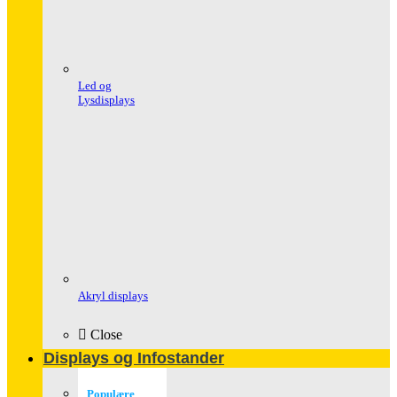
Led og
Lysdisplays
Akryl displays
Close
Displays og Infostander
Populære