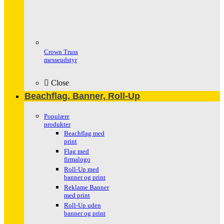
Crown Truss
messeudstyr
Close
Beachflag, Banner, Roll-Up
Populære
produkter
Beachflag med
print
Flag med
firmalogo
Roll-Up med
banner og print
Reklame Banner
med print
Roll-Up uden
banner og print