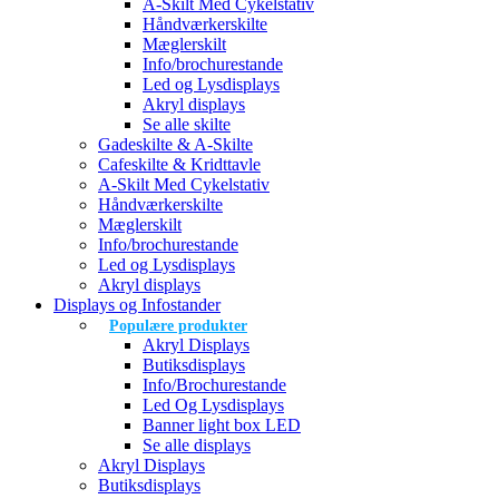
A-Skilt Med Cykelstativ
Håndværkerskilte
Mæglerskilt
Info/brochurestande
Led og Lysdisplays
Akryl displays
Se alle skilte
Gadeskilte & A-Skilte
Cafeskilte & Kridttavle
A-Skilt Med Cykelstativ
Håndværkerskilte
Mæglerskilt
Info/brochurestande
Led og Lysdisplays
Akryl displays
Displays og Infostander
Populære produkter
Akryl Displays
Butiksdisplays
Info/Brochurestande
Led Og Lysdisplays
Banner light box LED
Se alle displays
Akryl Displays
Butiksdisplays