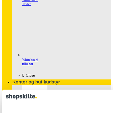
Tavler
Whiteboard
tilbehør
Close
Kontor og butikudstyr
Populære
produkter
Glasskabe
Håndspritstander
Ipad Holder