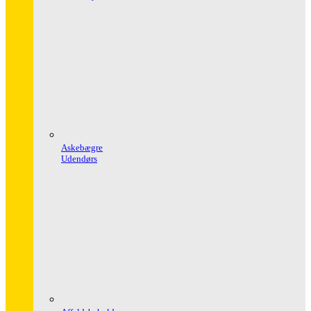
Askebægre
Udendørs