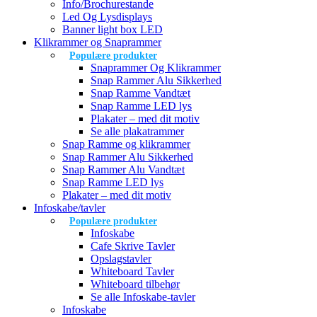
Info/Brochurestande
Led Og Lysdisplays
Banner light box LED
Klikrammer og Snaprammer
Populære produkter
Snaprammer Og Klikrammer
Snap Rammer Alu Sikkerhed
Snap Ramme Vandtæt
Snap Ramme LED lys
Plakater – med dit motiv
Se alle plakatrammer
Snap Ramme og klikrammer
Snap Rammer Alu Sikkerhed
Snap Rammer Alu Vandtæt
Snap Ramme LED lys
Plakater – med dit motiv
Infoskabe/tavler
Populære produkter
Infoskabe
Cafe Skrive Tavler
Opslagstavler
Whiteboard Tavler
Whiteboard tilbehør
Se alle Infoskabe-tavler
Infoskabe