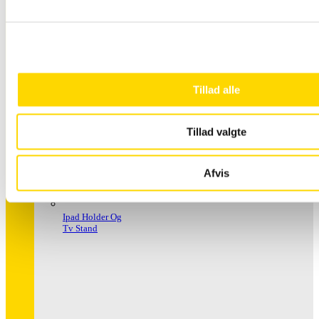
Håndspritstander
Tillad alle
Tillad valgte
Afvis
Ipad Holder Og
Tv Stand