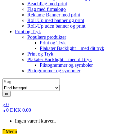
Beachflag med print
Flag med firmalogo
Reklame Banner med print
Roll-Up med banner og print
Roll-Up uden banner og print
Print og Tryk
Populære produkter
Print og Tryk
Plakater Backlight – med dit tryk
Print og Tryk
Plakater Backlight – med dit tryk
Piktogrammer og symboler
Piktogrammer og symboler
Search
for:
0
0
DKK
0.00
Ingen varer i kurven.
Menu