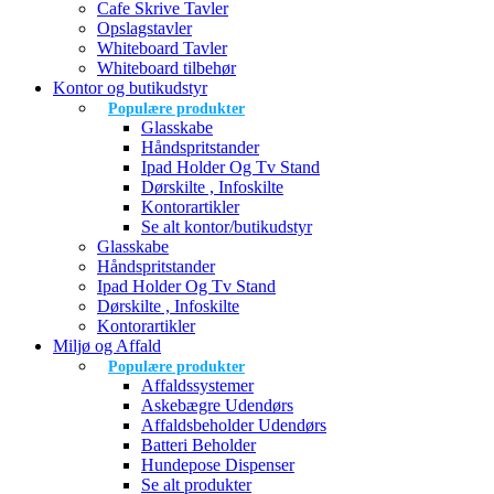
Cafe Skrive Tavler
Opslagstavler
Whiteboard Tavler
Whiteboard tilbehør
Kontor og butikudstyr
Populære produkter
Glasskabe
Håndspritstander
Ipad Holder Og Tv Stand
Dørskilte , Infoskilte
Kontorartikler
Se alt kontor/butikudstyr
Glasskabe
Håndspritstander
Ipad Holder Og Tv Stand
Dørskilte , Infoskilte
Kontorartikler
Miljø og Affald
Populære produkter
Affaldssystemer
Askebægre Udendørs
Affaldsbeholder Udendørs
Batteri Beholder
Hundepose Dispenser
Se alt produkter