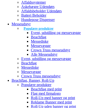
Affaldssystemer
Askebægre Udendørs
Affaldsbeholder Udendørs
Batteri Beholder
Hundepose Dispenser
Messeudstyr
Populære produkter
Event, udstilling og messevægge
Beachflag
Messediske
Messevægge
Crown Truss messeudstyr
Alle Messeudstyr
Event, udstilling og messevægge
Beachflag
Messediske
Messevægge
Crown Truss messeudstyr
Beachflag, Banner, Roll-Up
Populære produkter
Beachflag med print
Flag med firmalogo
Roll-Up med banner og print
Reklame Banner med print
Roll-Up uden banner og print