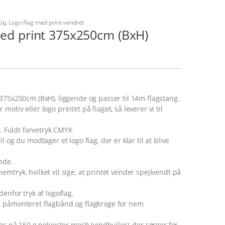
-Up
,
Logo flag med print vandret
med print 375x250cm (BxH)
375x250cm (BxH), liggende og passer til 14m flagstang.
otiv eller logo printet på flaget, så leverer vi til
t. Fuldt farvetryk CMYK
l og du modtager et logo flag, der er klar til at blive
nde.
mtryk, hvilket vil sige, at printet vender spejlvendt på
denfor tryk af logoflag.
 påmonteret flagbånd og flagkroge for nem
tes på 150 g polyester mesh (vindhuller), der sørger for