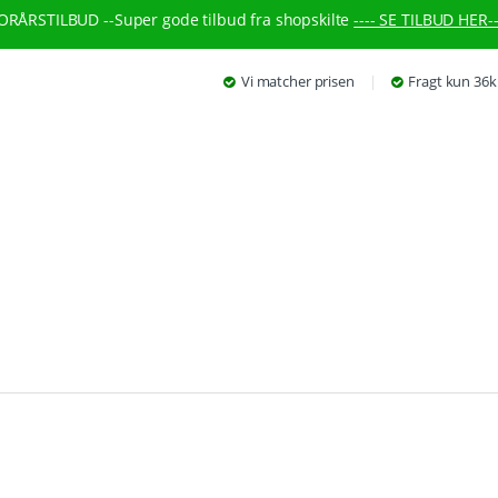
ORÅRSTILBUD --
Super gode tilbud fra shopskilte
---- SE TILBUD HER--
Vi matcher prisen
Fragt kun 36k