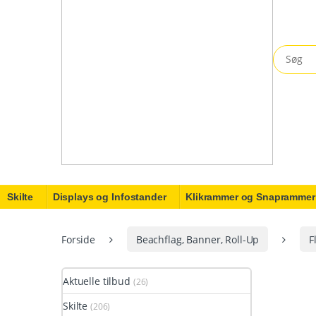
Search fo
Skilte
Displays og Infostander
Klikrammer og Snaprammer
Forside
Beachflag, Banner, Roll-Up
F
Aktuelle tilbud
(26)
Skilte
(206)