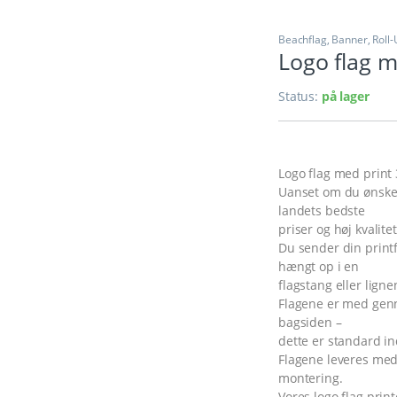
Beachflag, Banner, Roll
Logo flag 
Status:
på lager
Logo flag med print 
Uanset om du ønsker m
landets bedste
priser og høj kvalite
Du sender din printfi
hængt op i en
flagstang eller ligne
Flagene er med genne
bagsiden –
dette er standard in
Flagene leveres med
montering.
Vores logo flag prin