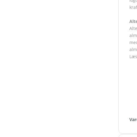
log
kra
Alt
Alt
alm
med
alm
Læ
Var