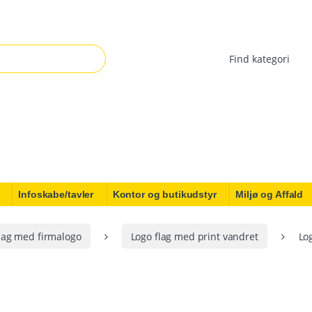
r:
Infoskabe/tavler
Kontor og butikudstyr
Miljø og Affald
lag med firmalogo
Logo flag med print vandret
Lo