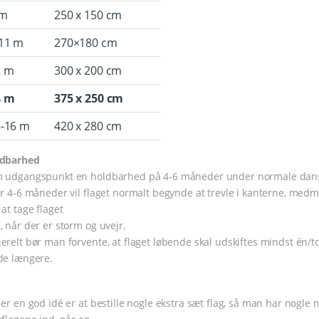
 m
250 x 150 cm
11 m
270×180 cm
2 m
300 x 200 cm
4 m
375 x 250 cm
-16 m
420 x 280 cm
dbarhed
 udgangspunkt en holdbarhed på 4-6 måneder under normale dansk
er 4-6 måneder vil flaget normalt begynde at trevle i kanterne, medm
 at tage flaget
, når der er storm og uvejr.
erelt bør man forvente, at flaget løbende skal udskiftes mindst én/to
de længere.
 er en god idé er at bestille nogle ekstra sæt flag, så man har nogle 