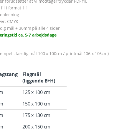
ser forudsætter at vi modtager trykklar PDF fil.
fil i format 1:1
 opløsning
ver: CMYK
dig mål + 30mm på alle 4 sider
eringstid ca. 5-7 arbejdsdage
sempel : færdig mål 100 x 100cm / printmål 106 x 106cm)
lagstang
Flagmål
(liggende B+H)
 m
125 x 100 cm
 m
150 x 100 cm
 m
175 x 130 cm
 m
200 x 150 cm