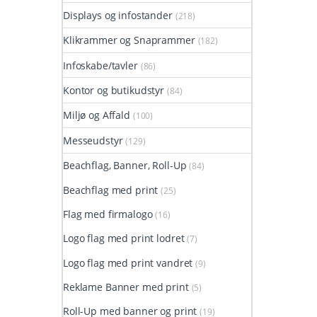
Displays og infostander
(218)
Klikrammer og Snaprammer
(182)
Infoskabe/tavler
(86)
Kontor og butikudstyr
(84)
Miljø og Affald
(100)
Messeudstyr
(129)
Beachflag, Banner, Roll-Up
(84)
Beachflag med print
(25)
Flag med firmalogo
(16)
Logo flag med print lodret
(7)
Logo flag med print vandret
(9)
Reklame Banner med print
(5)
Roll-Up med banner og print
(19)