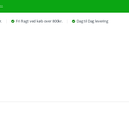
--
r.
Fri fragt ved køb over 800kr.
Dag til Dag levering