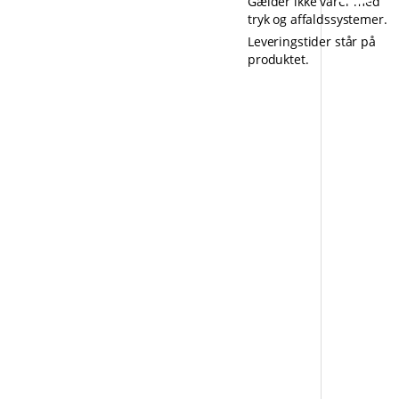
Gælder ikke varer med
tryk og affaldssystemer.
Leveringstider står på
produktet.