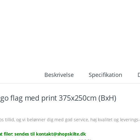
Beskrivelse
Specifikation
go flag med print 375x250cm (BxH)
o flag med print 375x250cm (BxH)
os tillid, og vi belønner dig med god service, høj kvalitet og leverings
nt filer: sendes til kontakt@shopskilte.dk