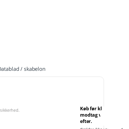
Datablad / skabelon
Køb før kl. 14 og
-sikkerhed.
modtag varen dagen
efter.