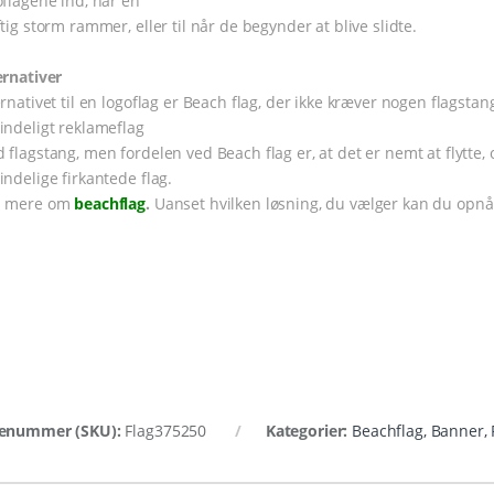
oflagene ind, når en
ftig storm rammer, eller til når de begynder at blive slidte.
ernativer
ernativet til en logoflag er Beach flag, der ikke kræver nogen flagstang
indeligt reklameflag
 flagstang, men fordelen ved Beach flag er, at det er nemt at flytte, o
indelige firkantede flag.
s mere om
beachflag
.
Uanset hvilken løsning, du vælger kan du opnå e
enummer (SKU):
Flag375250
Kategorier:
Beachflag, Banner, 