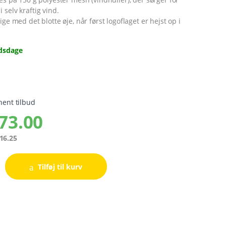
 selv kraftig vind.
ige med det blotte øje, når først logoflaget er hejst op i
jdsdage
hent tilbud
73.00
16.25
Tilføj til kurv