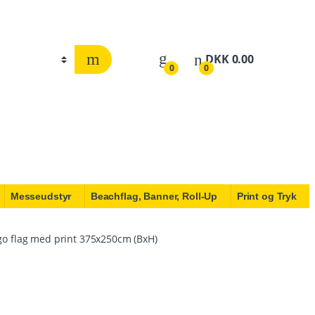
DKK
0.00
0
0
Messeudstyr
Beachflag, Banner, Roll-Up
Print og Tryk
go flag med print 375x250cm (BxH)