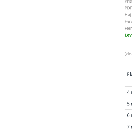
Pri
PDF 
Høj
Far
Fær
Lev
(ek
F
4
5
6
7