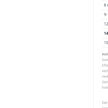
8
9-
1
1
15
Hol
Som
Eft
ved
ned
Gen
hol
Det