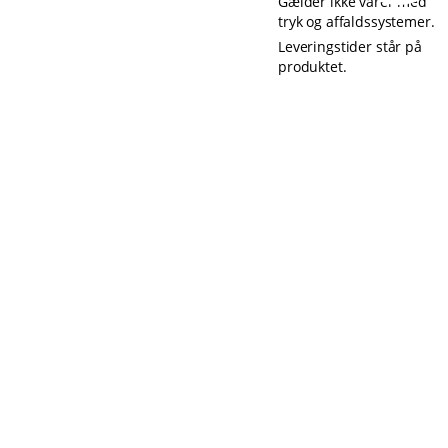
Gælder ikke varer med
tryk og affaldssystemer.
Leveringstider står på
produktet.