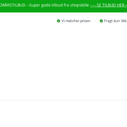
ORÅRSTILBUD --
Super gode tilbud fra shopskilte
---- SE TILBUD HER--
Vi matcher prisen
Fragt kun 36k