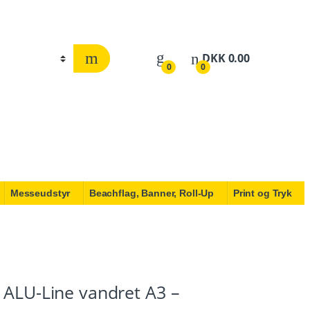
DKK
0.00
0
0
Messeudstyr
Beachflag, Banner, Roll-Up
Print og Tryk
 ALU-Line vandret A3 –