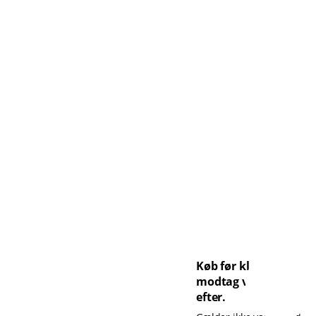
Køb før kl. 14 og
modtag varen dagen
efter.