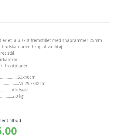
t er et alu skilt fremstillet med snaprammer 25mm
af budskab uden brug af værktøj
et stål.
irkantrør
ri frontplader.
…………………….53x48cm
…………… …..A3 29,7x42cm
…….Alu/sølv
……….2,0 kg
hent tilbud
.00