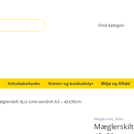
r:
Infoskabe/tavler
Kontor og butikudstyr
Miljø og Affald
glerskilt ALU-Line vandret A3 – 42x30cm
Mæglerskilt
,
Skilte
Mæglerskilt