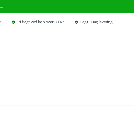
--
r.
Fri fragt ved køb over 800kr.
Dag til Dag levering