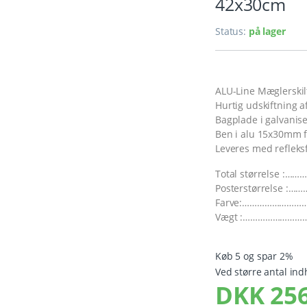
42x30cm
Status:
på lager
ALU-Line Mæglerskil
Hurtig udskiftning 
Bagplade i galvaniser
Ben i alu 15x30mm f
Leveres med refleksf
Total størrelse :
Posterstørrelse :…
Farve:…………………………
Vægt :………………………
Køb 5 og spar 2%
Ved større antal ind
DKK
256