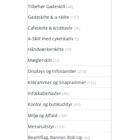
Tilbehør Gadeskilt
(46)
Gadeskilte & a-skilte
(107)
Cafeskilte & kridttavle
(26)
A-Skilt med cykelstativ
(5)
Håndværkerskilte
(25)
Mæglerskilt
(23)
Displays og infostander
(218)
Klikrammer og Snaprammer
(182)
Infoskabe/tavler
(86)
Kontor og butikudstyr
(84)
Miljø og Affald
(100)
Messeudstyr
(129)
Beachflag, Banner, Roll-Up
(84)