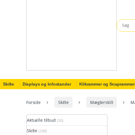
Search fo
Skilte
Displays og Infostander
Klikrammer og Snaprammer
Forside
Skilte
Mæglerskilt
Mæ
Aktuelle tilbud
(26)
Skilte
(206)