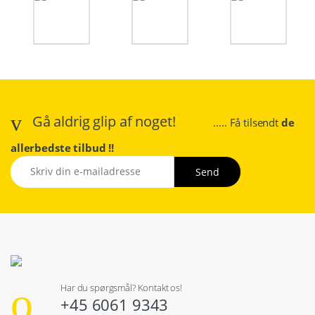
Gå aldrig glip af noget!
..... Få tilsendt
de
allerbedste tilbud !!
Har du spørgsmål? Kontakt os!
+45 6061 9343