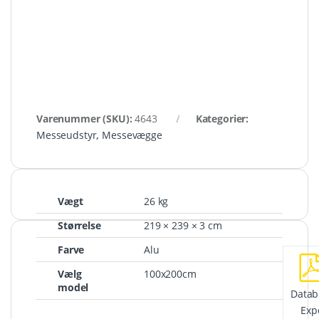
Varenummer (SKU):
4643
Kategorier:
Messeudstyr
,
Messevægge
Vægt
26 kg
Størrelse
219 × 239 × 3 cm
Farve
Alu
Vælg
100x200cm
model
Datab
Exp