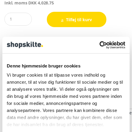
Inkl. moms
DKK
4,028.75
Quantity
Tilføj til kurv
Du kunne også være interesseret i…
Denne hjemmeside bruger cookies
Vi bruger cookies til at tilpasse vores indhold og
annoncer, til at vise dig funktioner til sociale medier og til
at analysere vores trafik. Vi deler også oplysninger om
Messeudstyr
,
Messevægge
din brug af vores hjemmeside med vores partnere inden
Tasker 2 stk. til Expo Wall
for sociale medier, annonceringspartnere og
messevæg 3 sektioner
analysepartnere. Vores partnere kan kombinere disse
data med andre oplysninger, du har givet dem, eller som
Messeudstyr
,
Messevægge
de har indsamlet fra din brug af deres tjenester.
Spot LED sort 2 stk. til Expo