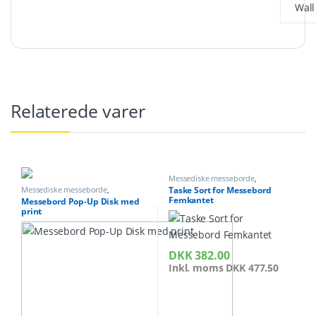
Wall
Relaterede varer
Messediske messeborde
,
Messeudstyr
Messediske messeborde
,
Taske Sort for Messebord
Messeudstyr
Femkantet
Messebord Pop-Up Disk med
print
DKK
382.00
Inkl. moms
DKK
477.50