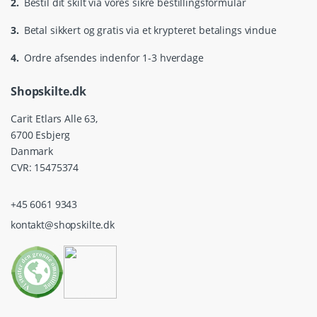
2.
Bestil dit skilt via vores sikre bestillingsformular
3.
Betal sikkert og gratis via et krypteret betalings vindue
4.
Ordre afsendes indenfor 1-3 hverdage
Shopskilte.dk
Carit Etlars Alle 63,
6700 Esbjerg
Danmark
CVR: 15475374
+45 6061 9343
kontakt@shopskilte.dk