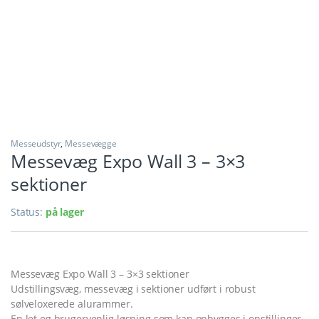
Messeudstyr
,
Messevægge
Messevæg Expo Wall 3 – 3×3
sektioner
Status:
på lager
Messevæg Expo Wall 3 – 3×3 sektioner
Udstillingsvæg, messevæg i sektioner udført i robust
sølveloxerede alurammer.
En let og brugervenlig løsning som kan opbygges i opstillinger