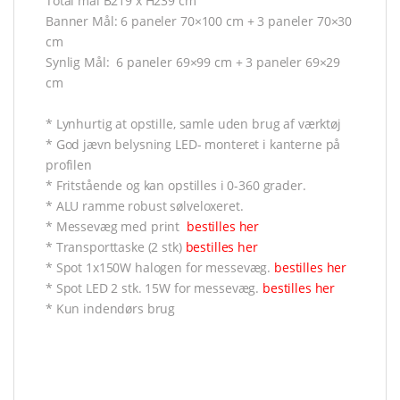
Total mål B219 x H239 cm
Banner Mål: 6 paneler 70×100 cm + 3 paneler 70×30
cm
Synlig Mål: 6 paneler 69×99 cm + 3 paneler 69×29
cm
* Lynhurtig at opstille, samle uden brug af værktøj
* God jævn belysning LED- monteret i kanterne på
profilen
* Fritstående og kan opstilles i 0-360 grader.
* ALU ramme robust sølveloxeret.
* Messevæg med print
bestilles her
* Transporttaske (2 stk)
bestilles her
* Spot 1x150W halogen for messevæg.
bestilles her
* Spot LED 2 stk. 15W for messevæg.
bestilles her
* Kun indendørs brug