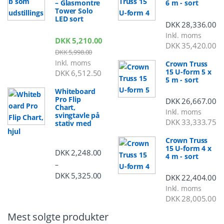
– Glasmontre
6 m - sort
Tower Solo
LED sort
DKK
28,336.00
Inkl. moms
DKK
5,210.00
DKK
35,420.00
DKK
5,998.00
Inkl. moms
Crown Truss
15 U-form 5 x
DKK
6,512.50
5 m - sort
Whiteboard
Pro Flip
DKK
26,667.00
Chart,
Inkl. moms
svingtavle på
DKK
33,333.75
stativ med
hjul
Crown Truss
15 U-form 4 x
DKK
2,248.00
4 m - sort
–
DKK
5,325.00
Prisinterval: DKK 2,248.00 til DKK 5,3
DKK
22,404.00
Inkl. moms
DKK
28,005.00
Mest solgte produkter