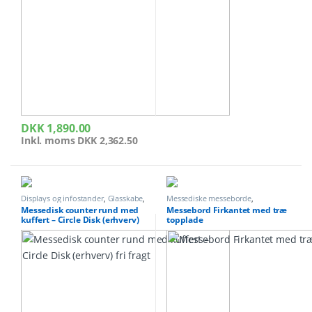
DKK
1,890.00
Inkl. moms
DKK
2,362.50
Displays og infostander
,
Glasskabe
,
Messediske messeborde
,
Messediske messeborde
,
Messeudstyr
Messedisk counter rund med
Messebord Firkantet med træ
Messeudstyr
kuffert – Circle Disk (erhverv)
topplade
fri fragt