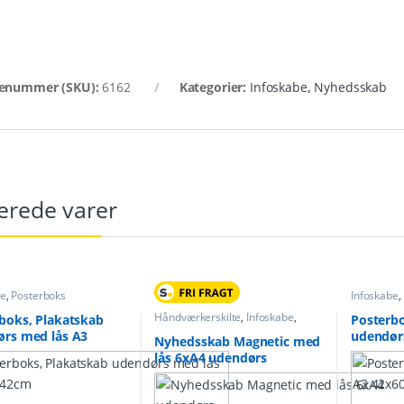
enummer (SKU):
6162
Kategorier:
Infoskabe
,
Nyhedsskab
erede varer
be
,
Posterboks
Infoskabe
,
Håndværkerskilte
,
Infoskabe
,
boks, Plakatskab
Posterbo
Nyhedsskab
rs med lås A3
udendør
Nyhedsskab Magnetic med
cm
42x60c
lås 6xA4 udendørs