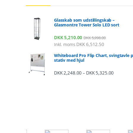
Glasskab som udstillingskab –
Glasmontre Tower Solo LED sort
DKK
5,210.00
DKK
5,998.00
DKK
6,512.50
Inkl. moms
Whiteboard Pro Flip Chart, svingtavle 
stativ med hjul
DKK
2,248.00
DKK
5,325.00
Prisinterv
–