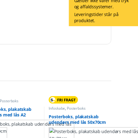
Gælder ikke varer med tryk
og affaldssystemer.
Leveringstider står på
produktet.
Posterboks
Infoskabe
,
Posterboks
ks, plakatskab
s med lås A2
Posterboks, plakatskab
m
udendørs med lås 50x70cm