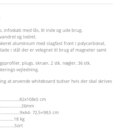
e
 infoskab med lås, til inde og ude brug.
andret og lodret.
lakeret aluminium med slagfast front i polycarbonat,
de i stål der er velegnet til brug af magneter samt
rofiler, plugs, skruer, 2 stk. nøgler, 36 stk.
erings vejledning.
ing at anvende whiteboard tudser hvis der skal skrives
…………………..82x108x5 cm
…………………….26mm
………………….9xA4- 72,5×98,5 cm
………..18 kg
………….Sort