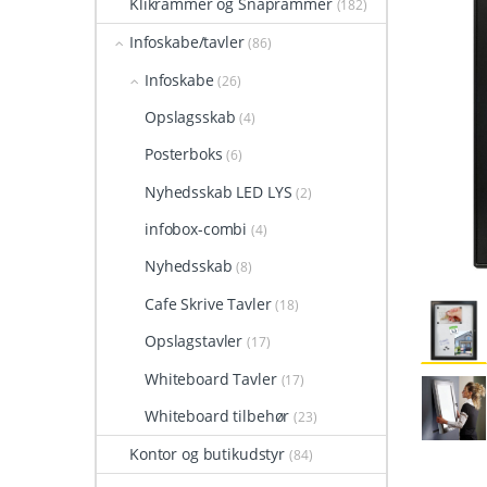
Klikrammer og Snaprammer
(182)
Infoskabe/tavler
(86)
Infoskabe
(26)
Opslagsskab
(4)
Posterboks
(6)
Nyhedsskab LED LYS
(2)
infobox-combi
(4)
Nyhedsskab
(8)
Cafe Skrive Tavler
(18)
Opslagstavler
(17)
Whiteboard Tavler
(17)
Whiteboard tilbehør
(23)
Kontor og butikudstyr
(84)