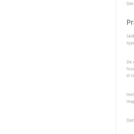
Det
Pr
Ski
hje
De 
hus
Vi 
Hvi
mag
Dan