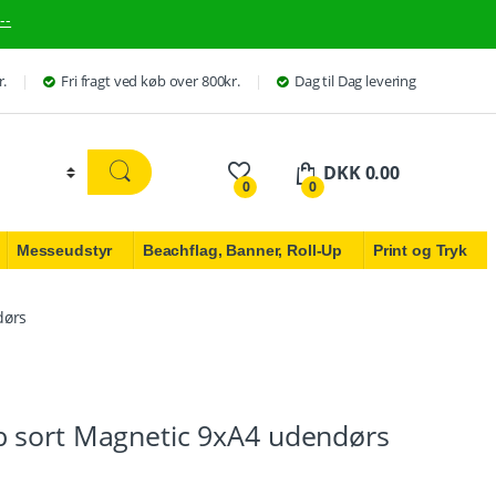
--
r.
Fri fragt ved køb over 800kr.
Dag til Dag levering
DKK
0.00
0
0
Messeudstyr
Beachflag, Banner, Roll-Up
Print og Tryk
dørs
 sort Magnetic 9xA4 udendørs