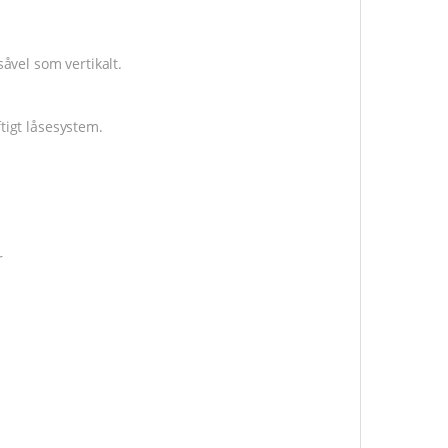
vel som vertikalt.
tigt låsesystem.
r