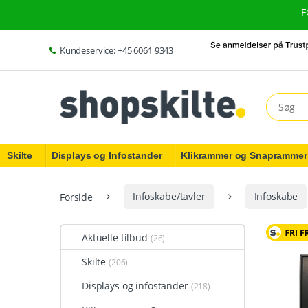
Skip to navigation
Skip to content
F
Kundeservice: +45 6061 9343
Search fo
Skilte
Displays og Infostander
Klikrammer og Snaprammer
Forside
Infoskabe/tavler
Infoskabe
Aktuelle tilbud
(26)
Skilte
(206)
Displays og infostander
(218)