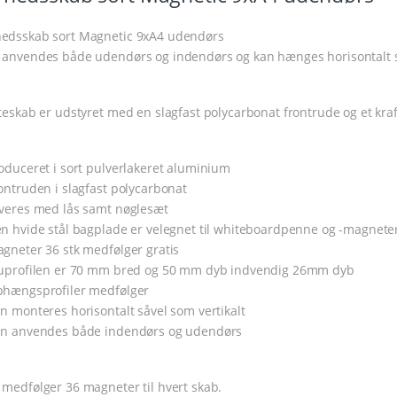
edsskab sort Magnetic 9xA4 udendørs
 anvendes både udendørs og indendørs og kan hænges horisontalt så
lteskab er udstyret med en slagfast polycarbonat frontrude og et kraf
roduceret i sort pulverlakeret aluminium
rontruden i slagfast polycarbonat
everes med lås samt nøglesæt
en hvide stål bagplade er velegnet til whiteboardpenne og -magnete
agneter 36 stk medfølger gratis
luprofilen er 70 mm bred og 50 mm dyb indvendig 26mm dyb
phængsprofiler medfølger
an monteres horisontalt såvel som vertikalt
an anvendes både indendørs og udendørs
 medfølger 36 magneter til hvert skab.