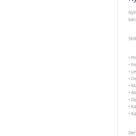
Nyh
kan
Ski
• P
• F
• L
• D
• M
• A
• O
• K
• K
Der