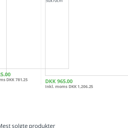
5.00
oms
DKK
781.25
DKK
965.00
Inkl. moms
DKK
1,206.25
Mest solgte produkter