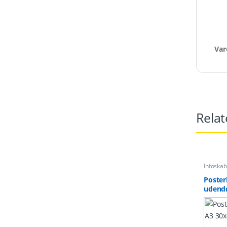
Var
Relat
Infoska
Poster
udendø
30x42