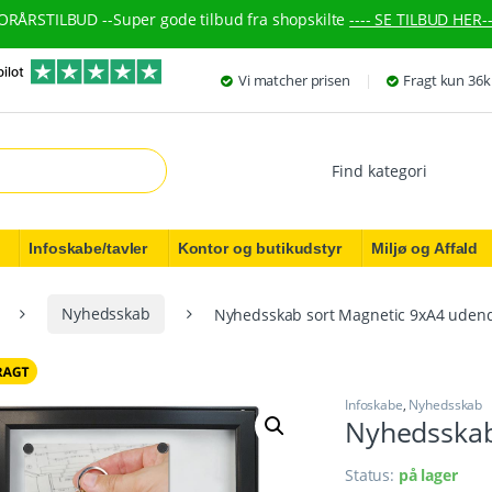
ORÅRSTILBUD --
Super gode tilbud fra shopskilte
---- SE TILBUD HER--
Vi matcher prisen
Fragt kun 36k
r:
Infoskabe/tavler
Kontor og butikudstyr
Miljø og Affald
Nyhedsskab
Nyhedsskab sort Magnetic 9xA4 uden
Infoskabe
,
Nyhedsskab
Nyhedsskab
Status:
på lager