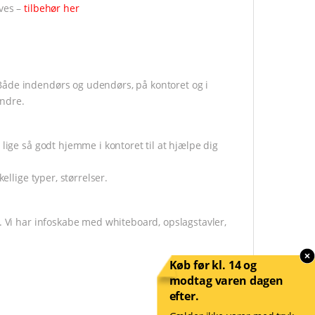
ives –
tilbehør her
Både indendørs og udendørs, på kontoret og i
andre.
lige så godt hjemme i kontoret til at hjælpe dig
ellige typer, størrelser.
d. Vi har infoskabe med whiteboard, opslagstavler,
Køb før kl. 14 og
modtag varen dagen
efter.