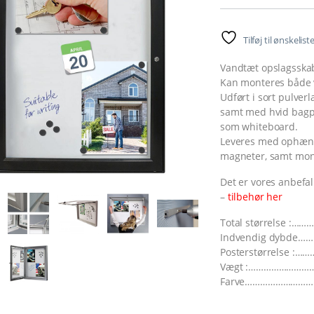
Tilføj til ønskelist
Vandtæt opslagsskab,
Kan monteres både v
Udført i sort pulver
samt med hvid bagpla
som whiteboard.
Leveres med ophængsp
magneter, samt mont
Det er vores anbefal
–
tilbehør her
Total størrelse :…
Indvendig dybde
Posterstørrelse :…
Vægt :………………………
Farve………………………