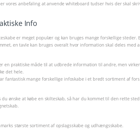
 er vores anbefaling at anvende whiteboard tudser hvis der skal skr
aktiske Info
lteskabe er meget populær og kan bruges mange forskellige steder. 
mmet, en tavle kan bruges overalt hvor information skal deles med 
er en praktiske måde til at udbrede information til andre, men virker 
ke det hele.
har fantastisk mange forskellige infoskabe i et bredt sortiment af forsk
s du ønske at købe en skilteskab, så har du kommet til den rette ste
netskab.
marks største sortiment af opslagsskabe og udhængsskabe.