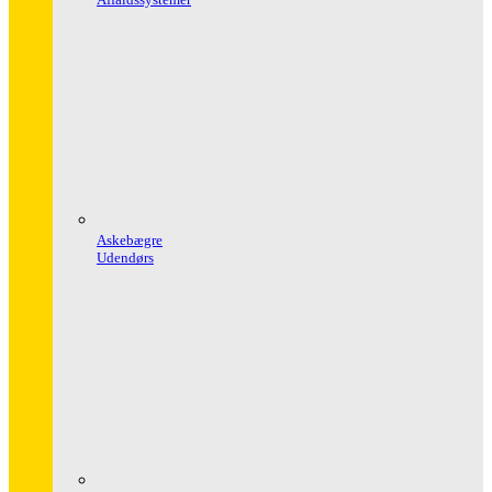
Askebægre
Udendørs