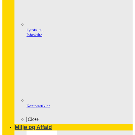
Dørskilte ,
Infoskilte
Kontorartikler
Close
Miljø og Affald