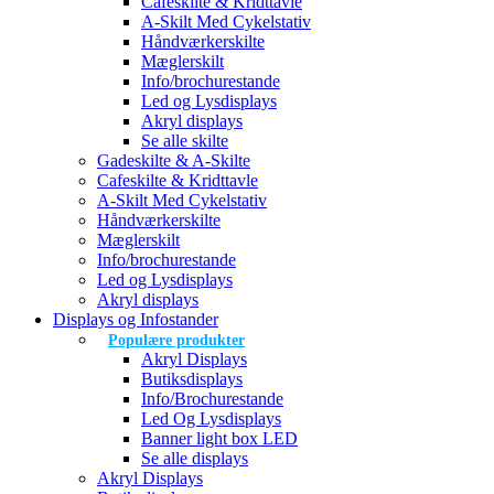
Cafeskilte & Kridttavle
A-Skilt Med Cykelstativ
Håndværkerskilte
Mæglerskilt
Info/brochurestande
Led og Lysdisplays
Akryl displays
Se alle skilte
Gadeskilte & A-Skilte
Cafeskilte & Kridttavle
A-Skilt Med Cykelstativ
Håndværkerskilte
Mæglerskilt
Info/brochurestande
Led og Lysdisplays
Akryl displays
Displays og Infostander
Populære produkter
Akryl Displays
Butiksdisplays
Info/Brochurestande
Led Og Lysdisplays
Banner light box LED
Se alle displays
Akryl Displays