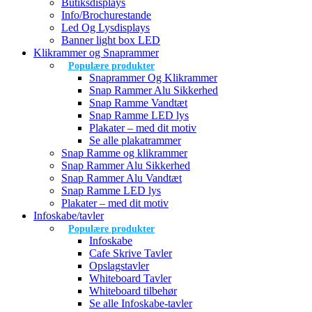
Butiksdisplays
Info/Brochurestande
Led Og Lysdisplays
Banner light box LED
Klikrammer og Snaprammer
Populære produkter
Snaprammer Og Klikrammer
Snap Rammer Alu Sikkerhed
Snap Ramme Vandtæt
Snap Ramme LED lys
Plakater – med dit motiv
Se alle plakatrammer
Snap Ramme og klikrammer
Snap Rammer Alu Sikkerhed
Snap Rammer Alu Vandtæt
Snap Ramme LED lys
Plakater – med dit motiv
Infoskabe/tavler
Populære produkter
Infoskabe
Cafe Skrive Tavler
Opslagstavler
Whiteboard Tavler
Whiteboard tilbehør
Se alle Infoskabe-tavler