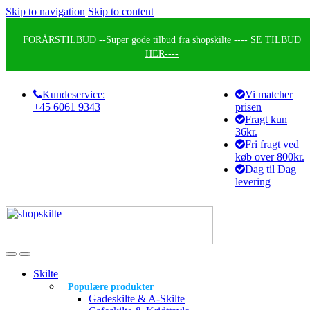
Skip to navigation
Skip to content
FORÅRSTILBUD --
Super gode tilbud fra shopskilte
---- SE TILBUD
HER----
Kundeservice:
Vi matcher
+45 6061 9343
prisen
Fragt kun
36kr.
Fri fragt ved
køb over 800kr.
Dag til Dag
levering
Skilte
Populære produkter
Gadeskilte & A-Skilte