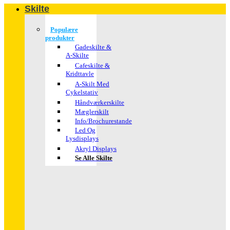
Skilte
Populære
produkter
Gadeskilte &
A-Skilte
Cafeskilte &
Kridttavle
A-Skilt Med
Cykelstativ
Håndværkerskilte
Mæglerskilt
Info/brochurestande
Led Og
Lysdisplays
Akryl Displays
Se Alle Skilte