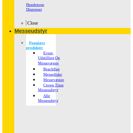
Hundepose
Dispenser
Close
Messeudstyr
Populære
produkter
Event,
Udstilling Og
Messevægge
Beachflag
Messediske
Messevægge
Crown Truss
Messeudstyr
Alle
Messeudstyr