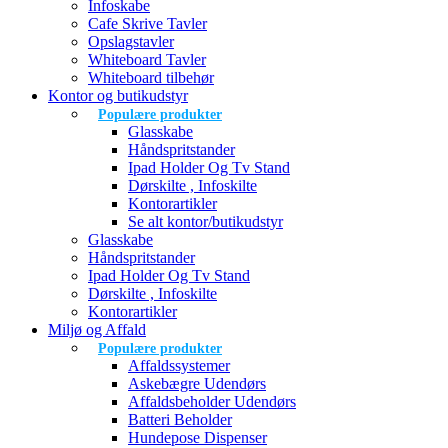
Infoskabe
Cafe Skrive Tavler
Opslagstavler
Whiteboard Tavler
Whiteboard tilbehør
Kontor og butikudstyr
Populære produkter
Glasskabe
Håndspritstander
Ipad Holder Og Tv Stand
Dørskilte , Infoskilte
Kontorartikler
Se alt kontor/butikudstyr
Glasskabe
Håndspritstander
Ipad Holder Og Tv Stand
Dørskilte , Infoskilte
Kontorartikler
Miljø og Affald
Populære produkter
Affaldssystemer
Askebægre Udendørs
Affaldsbeholder Udendørs
Batteri Beholder
Hundepose Dispenser