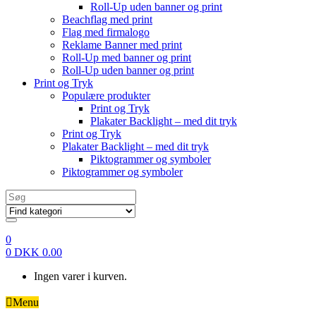
Roll-Up uden banner og print
Beachflag med print
Flag med firmalogo
Reklame Banner med print
Roll-Up med banner og print
Roll-Up uden banner og print
Print og Tryk
Populære produkter
Print og Tryk
Plakater Backlight – med dit tryk
Print og Tryk
Plakater Backlight – med dit tryk
Piktogrammer og symboler
Piktogrammer og symboler
Search
for:
0
0
DKK
0.00
Ingen varer i kurven.
Menu