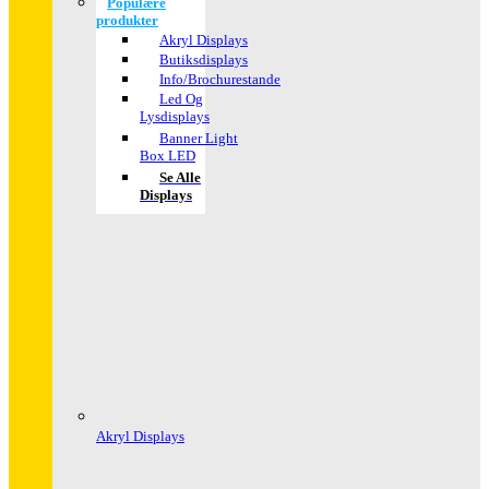
Populære
produkter
Akryl Displays
Butiksdisplays
Info/Brochurestande
Led Og
Lysdisplays
Banner Light
Box LED
Se Alle
Displays
Akryl Displays