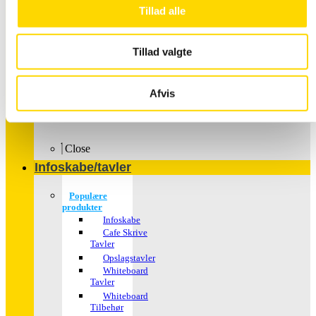
Tillad alle
Tillad valgte
Afvis
Plakater – med dit
motiv
Close
Infoskabe/tavler
Populære
produkter
Infoskabe
Cafe Skrive
Tavler
Opslagstavler
Whiteboard
Tavler
Whiteboard
Tilbehør