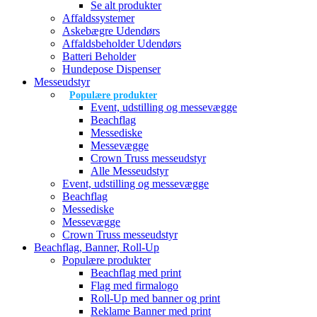
Se alt produkter
Affaldssystemer
Askebægre Udendørs
Affaldsbeholder Udendørs
Batteri Beholder
Hundepose Dispenser
Messeudstyr
Populære produkter
Event, udstilling og messevægge
Beachflag
Messediske
Messevægge
Crown Truss messeudstyr
Alle Messeudstyr
Event, udstilling og messevægge
Beachflag
Messediske
Messevægge
Crown Truss messeudstyr
Beachflag, Banner, Roll-Up
Populære produkter
Beachflag med print
Flag med firmalogo
Roll-Up med banner og print
Reklame Banner med print