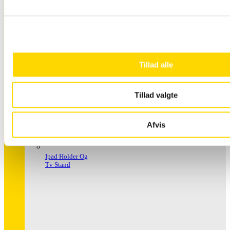
Håndspritstander
Tillad alle
Tillad valgte
Afvis
Ipad Holder Og
Tv Stand