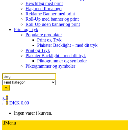
Beachflag med print
Flag med firmalogo
Reklame Banner med print
Roll-Up med banner og print
Roll-Up uden banner og print
Print og Tryk
Populære produkter
Print og Tryk
Plakater Backlight – med dit tryk
Print og Tryk
Plakater Backlight – med dit tryk
Piktogrammer og symboler
Piktogrammer og symboler
Search
for:
0
0
DKK
0.00
Ingen varer i kurven.
Menu