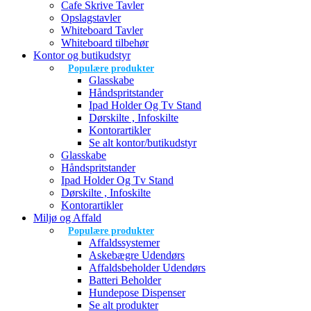
Cafe Skrive Tavler
Opslagstavler
Whiteboard Tavler
Whiteboard tilbehør
Kontor og butikudstyr
Populære produkter
Glasskabe
Håndspritstander
Ipad Holder Og Tv Stand
Dørskilte , Infoskilte
Kontorartikler
Se alt kontor/butikudstyr
Glasskabe
Håndspritstander
Ipad Holder Og Tv Stand
Dørskilte , Infoskilte
Kontorartikler
Miljø og Affald
Populære produkter
Affaldssystemer
Askebægre Udendørs
Affaldsbeholder Udendørs
Batteri Beholder
Hundepose Dispenser
Se alt produkter