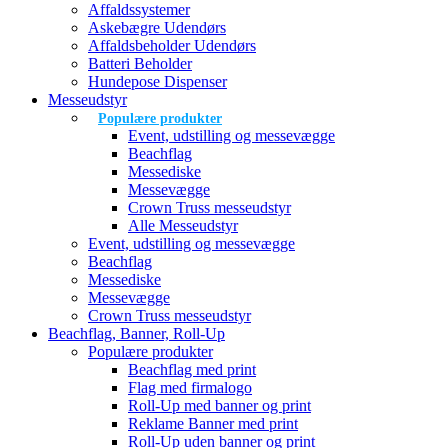
Affaldssystemer
Askebægre Udendørs
Affaldsbeholder Udendørs
Batteri Beholder
Hundepose Dispenser
Messeudstyr
Populære produkter
Event, udstilling og messevægge
Beachflag
Messediske
Messevægge
Crown Truss messeudstyr
Alle Messeudstyr
Event, udstilling og messevægge
Beachflag
Messediske
Messevægge
Crown Truss messeudstyr
Beachflag, Banner, Roll-Up
Populære produkter
Beachflag med print
Flag med firmalogo
Roll-Up med banner og print
Reklame Banner med print
Roll-Up uden banner og print