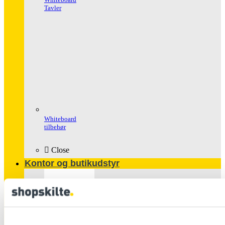
Tavler
Whiteboard
tilbehør
Close
Kontor og butikudstyr
Populære
produkter
Glasskabe
Håndspritstander
Ipad Holder