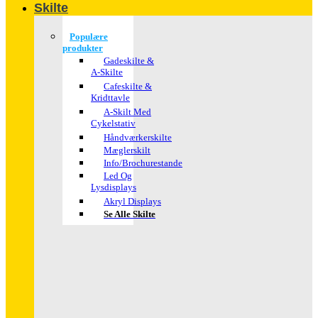
Skilte
Populære
produkter
Gadeskilte &
A-Skilte
Cafeskilte &
Kridttavle
A-Skilt Med
Cykelstativ
Håndværkerskilte
Mæglerskilt
Info/brochurestande
Led Og
Lysdisplays
Akryl Displays
Se Alle Skilte