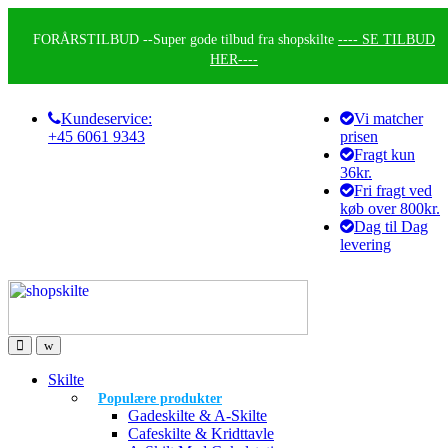
Skip
Skip
to
to
FORÅRSTILBUD --
Super gode tilbud fra shopskilte
---- SE TILBUD
navigation
content
HER----
Kundeservice:
Vi matcher
+45 6061 9343
prisen
Fragt kun
36kr.
Fri fragt ved
køb over 800kr.
Dag til Dag
levering
Skilte
Populære produkter
Gadeskilte & A-Skilte
Cafeskilte & Kridttavle