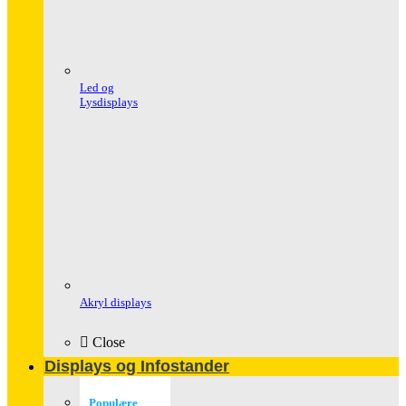
Led og
Lysdisplays
Akryl displays
Close
Displays og Infostander
Populære