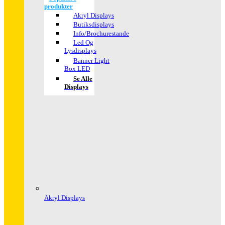
produkter
Akryl Displays
Butiksdisplays
Info/Brochurestande
Led Og
Lysdisplays
Banner Light
Box LED
Se Alle
Displays
Akryl Displays