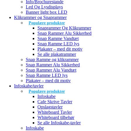
Info/Brochurestande
Led Og Lysdisplays
Banner light box LED
Klikrammer og Snaprammer
Populære produkter
Snaprammer Og Klikrammer
Snap Rammer Alu Sikkerhed
Snap Ramme Vandtæt
Snap Ramme LED lys
Plakater – med dit motiv
Se alle plakatrammer
Snap Ramme og klikrammer
Snap Rammer Alu Sikkerhed
Snap Rammer Alu Vandtæt
Snap Ramme LED lys
Plakater – med dit motiv
Infoskabe/tavler
Populære produkter
Infoskabe
Cafe Skrive Tavler
Opslagstavler
Whiteboard Tavler
Whiteboard tilbehør
Se alle Infoskabe-tavler
Infoskabe