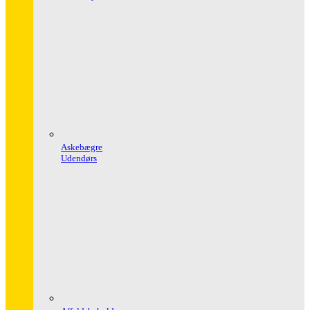
Askebægre
Udendørs