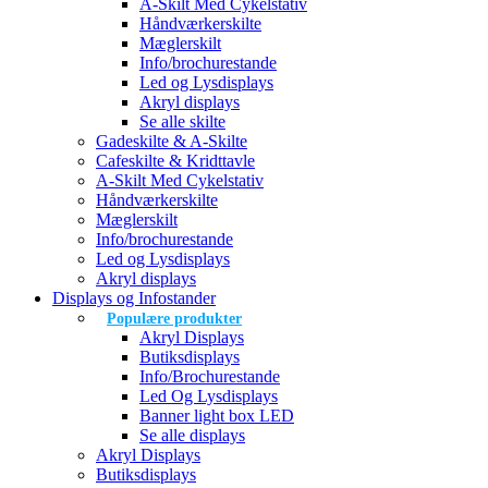
A-Skilt Med Cykelstativ
Håndværkerskilte
Mæglerskilt
Info/brochurestande
Led og Lysdisplays
Akryl displays
Se alle skilte
Gadeskilte & A-Skilte
Cafeskilte & Kridttavle
A-Skilt Med Cykelstativ
Håndværkerskilte
Mæglerskilt
Info/brochurestande
Led og Lysdisplays
Akryl displays
Displays og Infostander
Populære produkter
Akryl Displays
Butiksdisplays
Info/Brochurestande
Led Og Lysdisplays
Banner light box LED
Se alle displays
Akryl Displays
Butiksdisplays