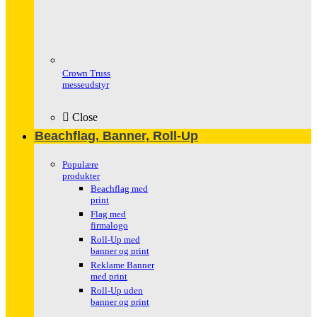
Crown Truss
messeudstyr
Close
Beachflag, Banner, Roll-Up
Populære
produkter
Beachflag med
print
Flag med
firmalogo
Roll-Up med
banner og print
Reklame Banner
med print
Roll-Up uden
banner og print