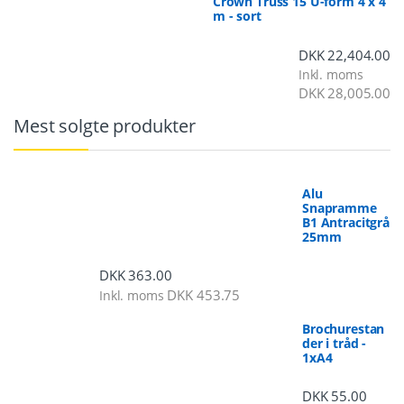
Crown Truss 15 U-form 4 x 4
m - sort
DKK
22,404.00
Inkl. moms
DKK
28,005.00
Mest solgte produkter
Alu
Snapramme
B1 Antracitgrå
25mm
DKK
363.00
DKK
453.75
Inkl. moms
Brochurestan
der i tråd -
1xA4
DKK
55.00