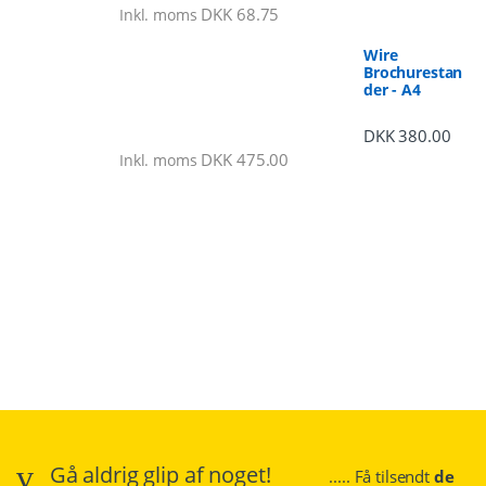
DKK
68.75
Inkl. moms
Wire
Brochurestan
der - A4
DKK
380.00
DKK
475.00
Inkl. moms
Gå aldrig glip af noget!
..... Få tilsendt
de