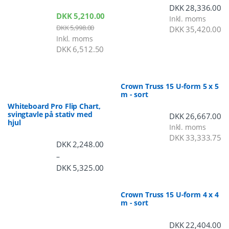
DKK
28,336.00
DKK
5,210.00
Inkl. moms
DKK
5,998.00
DKK
35,420.00
Inkl. moms
DKK
6,512.50
Crown Truss 15 U-form 5 x 5
m - sort
Whiteboard Pro Flip Chart,
svingtavle på stativ med
DKK
26,667.00
hjul
Inkl. moms
DKK
33,333.75
DKK
2,248.00
–
DKK
5,325.00
Prisinterval: DKK 2,248.00 til DKK 5,3
Crown Truss 15 U-form 4 x 4
m - sort
DKK
22,404.00