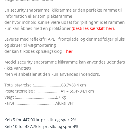
En security snapramme, klikramme er den perfekte ramme til
information eller som plakatramme
der hvor indhold kunne være udsat for “pilfingre” idet rammen
kun kan åbnes med en profilåbner
(bestilles særskilt-her).
Leveres med refleksfri APET frontplade, og der medfølger pluks
og skruer til vægmontering
der kan tilkøbes ophængskrog –
her
Model security snapramme klikramme kan anvendes udendørs
(ikke vandtæt),
men vi anbefaler at den kun anvendes indendørs.
Total størrelse :……………………..63,7×88,4 cm
Posterstørrelse :……………………A1 – 59,4×84,1 cm
Vægt :……………………………….2,7 kg
Farve…………………………………Alu/silver
Køb 5 for 447,00 kr pr. stk. og spar 2%
Køb 10 for 437,75 kr pr. stk. og spar 4%