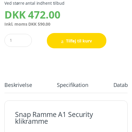
Ved større antal indhent tilbud
DKK
472.00
Inkl. moms
DKK
590.00
Quantity
Tilføj til kurv
Beskrivelse
Specifikation
Databla
Snap Ramme A1 Security
klikramme