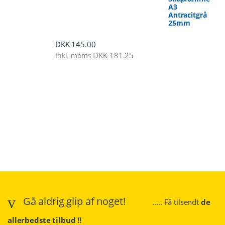
A3
Antracitgrå
25mm
DKK
145.00
DKK
181.25
Inkl. moms
Gå aldrig glip af noget!
..... Få tilsendt
de
allerbedste tilbud !!