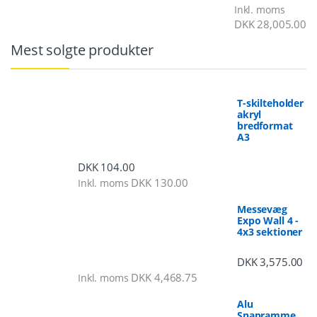
Inkl. moms
DKK
28,005.00
Mest solgte produkter
T-skilteholder
akryl
bredformat
A3
DKK
104.00
DKK
130.00
Inkl. moms
Messevæg
Expo Wall 4 -
4x3 sektioner
DKK
3,575.00
DKK
4,468.75
Inkl. moms
Alu
Snapramme