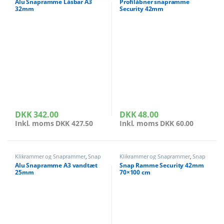
Alu Snapramme Låsbar A3
Profilåbner snapramme
32mm
Security 42mm
DKK
342.00
DKK
48.00
Inkl. moms
DKK
427.50
Inkl. moms
DKK
60.00
Klikrammer og Snaprammer
,
Snap
Klikrammer og Snaprammer
,
Snap
ramme vandtæt
rammer sikkerhed
Alu Snapramme A3 vandtæt
Snap Ramme Security 42mm
25mm
70×100 cm