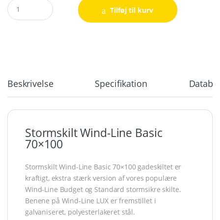
Quantity
Tilføj til kurv
Beskrivelse
Specifikation
Databla
Stormskilt Wind-Line Basic
70×100
Stormskilt Wind-Line Basic 70×100 gadeskiltet er
kraftigt, ekstra stærk version af vores populære
Wind-Line Budget og Standard stormsikre skilte.
Benene på Wind-Line LUX er fremstillet i
galvaniseret, polyesterlakeret stål.