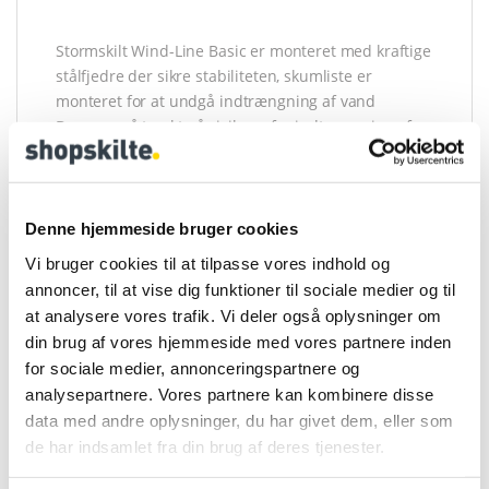
Stormskilt Wind-Line Basic er monteret med kraftige
stålfjedre der sikre stabiliteten, skumliste er
monteret for at undgå indtrængning af vand
Der er også tænkt på risikoen for indtrængning af
vand. En skumliste forhindrer det problem i at
opstå. Bagpladen på LUX-modellen er ekstra stærk
og robust.
Denne hjemmeside bruger cookies
Vi bruger cookies til at tilpasse vores indhold og
• Klikrammer, produceret i dobbeltsidet 40 mm alu
annoncer, til at vise dig funktioner til sociale medier og til
rammer med geringhjørner
at analysere vores trafik. Vi deler også oplysninger om
• Ben af galvaniseret og polyesterlakeret stål
din brug af vores hjemmeside med vores partnere inden
• Monteret med stålfjedre
for sociale medier, annonceringspartnere og
• Antirefleks A-PET frontplader og skumliste mod
analysepartnere. Vores partnere kan kombinere disse
indtrængning af vand
data med andre oplysninger, du har givet dem, eller som
de har indsamlet fra din brug af deres tjenester.