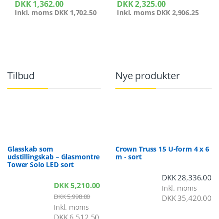
DKK
1,362.00
DKK
2,325.00
Inkl. moms
DKK
1,702.50
Inkl. moms
DKK
2,906.25
Tilbud
Nye produkter
Glasskab som
Crown Truss 15 U-form 4 x 6
udstillingskab – Glasmontre
m - sort
Tower Solo LED sort
DKK
28,336.00
DKK
5,210.00
Inkl. moms
DKK
5,998.00
DKK
35,420.00
Inkl. moms
DKK
6,512.50