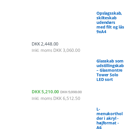
Opslagsskab,
skilteskab
udendørs
med filt og lås
9xA4
DKK
2,448.00
DKK
3,060.00
Inkl. moms
Glasskab som
udstillingskab
– Glasmontre
Tower Solo
LED sort
DKK
5,210.00
DKK
5,998.00
DKK
6,512.50
Inkl. moms
L-
menukorthol
der i akryl -
højformat -
A6