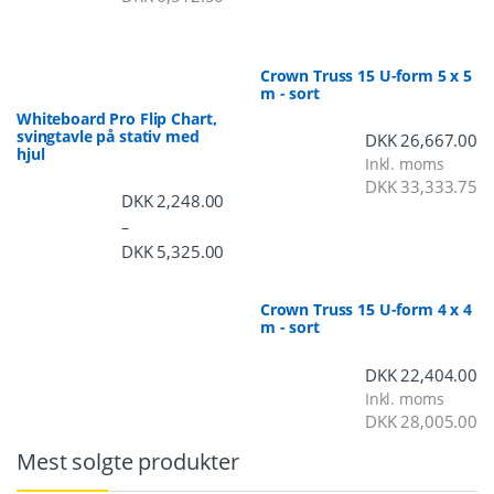
Crown Truss 15 U-form 5 x 5
m - sort
Whiteboard Pro Flip Chart,
svingtavle på stativ med
DKK
26,667.00
hjul
Inkl. moms
DKK
33,333.75
DKK
2,248.00
–
DKK
5,325.00
Prisinterval: DKK 2,248.00 til DKK 5,3
Crown Truss 15 U-form 4 x 4
m - sort
DKK
22,404.00
Inkl. moms
DKK
28,005.00
Mest solgte produkter