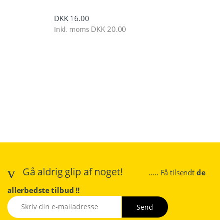
DKK
16.00
DKK
20.00
Inkl. moms
Gå aldrig glip af noget!
..... Få tilsendt
de
allerbedste tilbud !!