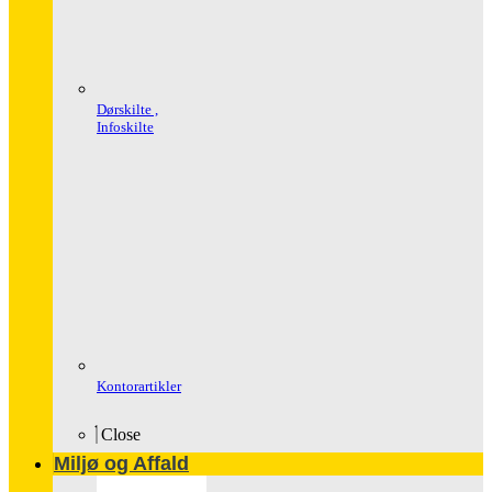
Dørskilte ,
Infoskilte
Kontorartikler
Close
Miljø og Affald