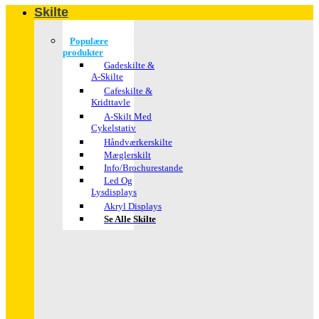
Skilte
Populære
produkter
Gadeskilte &
A-Skilte
Cafeskilte &
Kridttavle
A-Skilt Med
Cykelstativ
Håndværkerskilte
Mæglerskilt
Info/brochurestande
Led Og
Lysdisplays
Akryl Displays
Se Alle Skilte