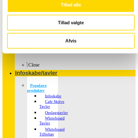
Tillad alle
Tillad valgte
Afvis
Plakater – med dit
motiv
Close
Infoskabe/tavler
Populære
produkter
Infoskabe
Cafe Skrive
Tavler
Opslagstavler
Whiteboard
Tavler
Whiteboard
Tilbehør