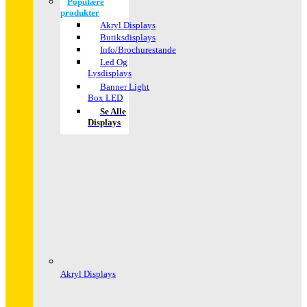
Populære
produkter
Akryl Displays
Butiksdisplays
Info/Brochurestande
Led Og
Lysdisplays
Banner Light
Box LED
Se Alle
Displays
Akryl Displays