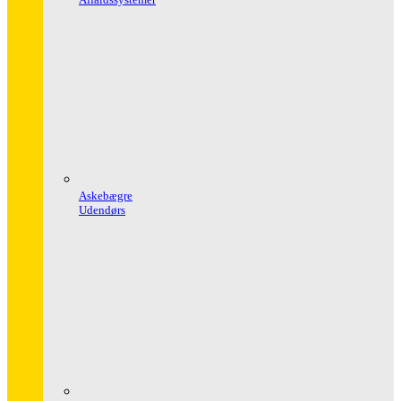
Askebægre
Udendørs