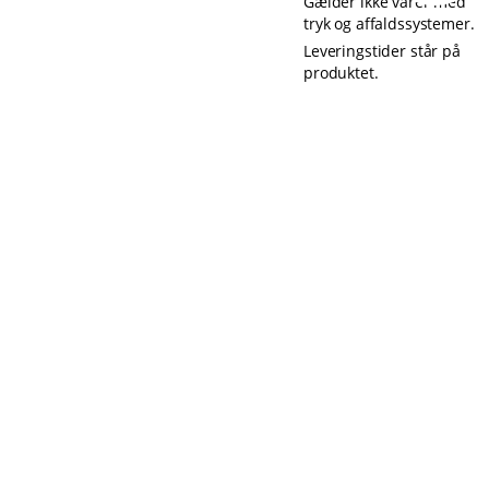
Gælder ikke varer med
tryk og affaldssystemer.
Leveringstider står på
produktet.