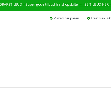
ORÅRSTILBUD --
Super gode tilbud fra shopskilte
---- SE TILBUD HER--
Vi matcher prisen
Fragt kun 36k