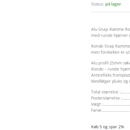
Status:
på lager
Alu Snap Ramme Ron
med runde hjørner i 
Ronde Snap Ramme, 
men forskellen er utr
Alu profil 25mm søl
Rondo – runde hjørne
Antirefleks frontpla
Medfølger pluks og 
Total størrelse :……
Posterstørrelse :
Vægt :………………………
Farve…………………………
Køb 5 og spar 2%