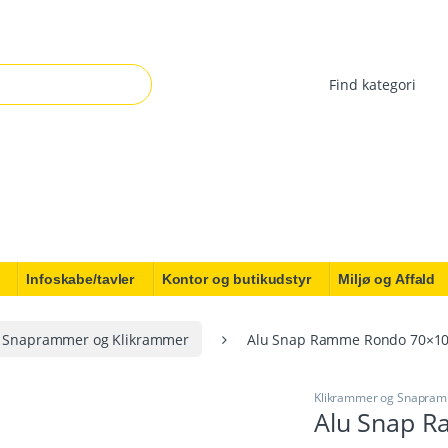
r:
Infoskabe/tavler
Kontor og butikudstyr
Miljø og Affald
Snaprammer og Klikrammer
Alu Snap Ramme Rondo 70×1
Klikrammer og Snapra
Alu Snap 