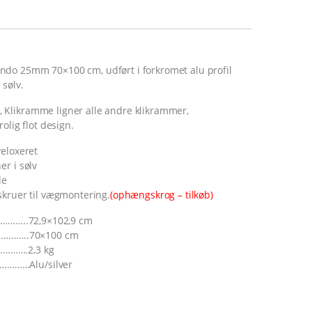
do 25mm 70×100 cm, udført i forkromet alu profil
sølv.
Klikramme ligner alle andre klikrammer,
olig flot design.
veloxeret
r i sølv
de
skruer til vægmontering.
(ophængskrog – tilkøb)
…………..72,9×102,9 cm
……………….70×100 cm
……….2,3 kg
………Alu/silver