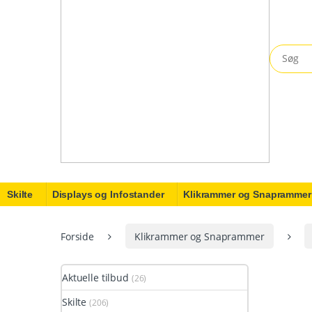
Search fo
Skilte
Displays og Infostander
Klikrammer og Snaprammer
Forside
Klikrammer og Snaprammer
Aktuelle tilbud
(26)
Skilte
(206)