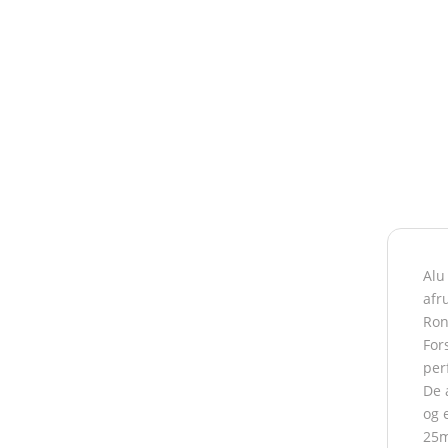
Alu
afr
Ron
For
perf
De 
og 
25m