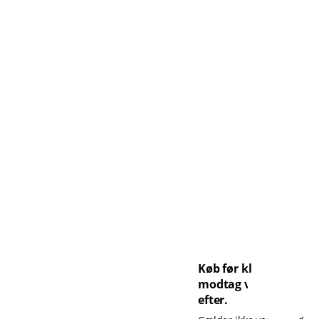
Køb før kl. 14 og
modtag varen dagen
efter.