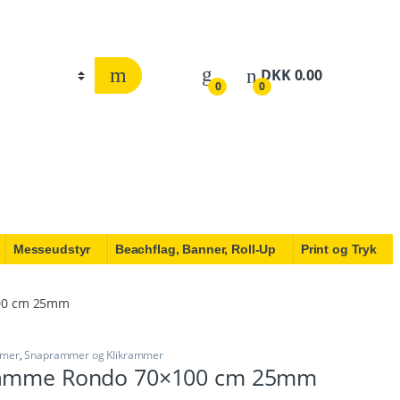
DKK
0.00
0
0
Messeudstyr
Beachflag, Banner, Roll-Up
Print og Tryk
00 cm 25mm
mmer
,
Snaprammer og Klikrammer
Ramme Rondo 70×100 cm 25mm