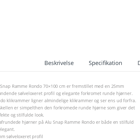
Beskrivelse
Specifikation
 Snap Ramme Rondo 70×100 cm er fremstillet med en 25mm
undende sølveloxeret profil og elegante forkromet runde hjørner.
do klikrammer ligner almindelige klikrammer og ser ens ud forfra.
skellen er simpelthen den forkromede runde hjørne som giver det
ekte og stilfulde look.
afrundede hjørner på Alu Snap Ramme Rondo er både en stilfuld
elegant.
m sølveloxeret profil