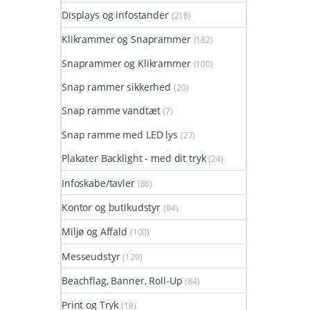
Displays og infostander
(218)
Klikrammer og Snaprammer
(182)
Snaprammer og Klikrammer
(100)
Snap rammer sikkerhed
(20)
Snap ramme vandtæt
(7)
Snap ramme med LED lys
(27)
Plakater Backlight - med dit tryk
(24)
Infoskabe/tavler
(86)
Kontor og butikudstyr
(84)
Miljø og Affald
(100)
Messeudstyr
(129)
Beachflag, Banner, Roll-Up
(84)
Print og Tryk
(18)