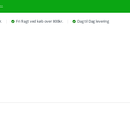
--
r.
Fri fragt ved køb over 800kr.
Dag til Dag levering