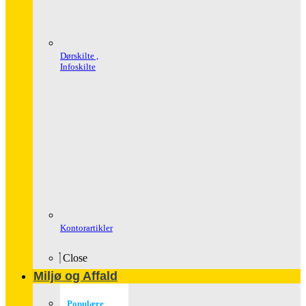
Dørskilte ,
Infoskilte
Kontorartikler
Close
Miljø og Affald
Populære