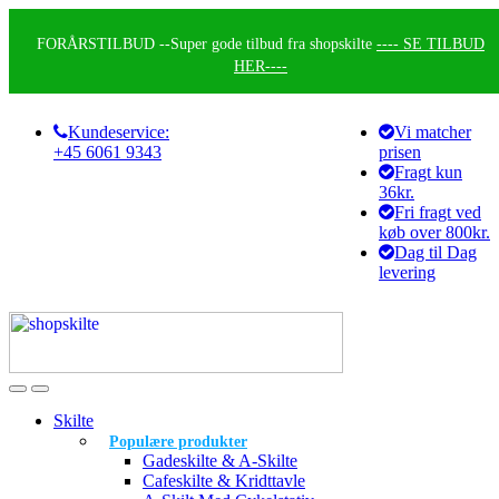
Skip
Skip
to
to
FORÅRSTILBUD --
Super gode tilbud fra shopskilte
---- SE TILBUD
navigation
content
HER----
Kundeservice:
Vi matcher
+45 6061 9343
prisen
Fragt kun
36kr.
Fri fragt ved
køb over 800kr.
Dag til Dag
levering
Skilte
Populære produkter
Gadeskilte & A-Skilte
Cafeskilte & Kridttavle