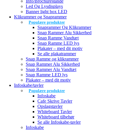
Info/Brochurestande
Led Og Lysdisplays
Banner light box LED
Klikrammer og Snaprammer
Populære produkter
Snaprammer Og Klikrammer
Snap Rammer Alu Sikkerhed
Snap Ramme Vandtæt
Snap Ramme LED lys
Plakater – med dit motiv
Se alle plakatrammer
Snap Ramme og klikrammer
Snap Rammer Alu Sikkerhed
Snap Rammer Alu Vandtæt
Snap Ramme LED lys
Plakater – med dit motiv
Infoskabe/tavler
Populære produkter
Infoskabe
Cafe Skrive Tavler
Opslagstavler
Whiteboard Tavler
Whiteboard tilbehør
Se alle Infoskabe-tavler
Infoskabe