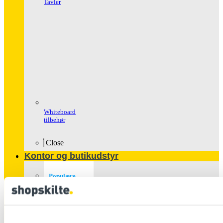
Tavler
Whiteboard
tilbehør
Close
Kontor og butikudstyr
Populære
produkter
Glasskabe
Håndspritstander
Ipad Holder
Og Tv Stand