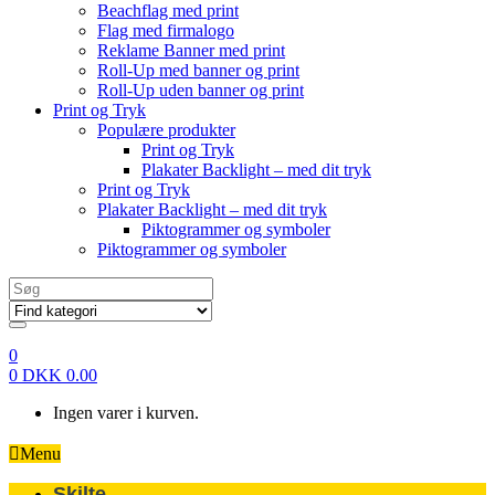
Beachflag med print
Flag med firmalogo
Reklame Banner med print
Roll-Up med banner og print
Roll-Up uden banner og print
Print og Tryk
Populære produkter
Print og Tryk
Plakater Backlight – med dit tryk
Print og Tryk
Plakater Backlight – med dit tryk
Piktogrammer og symboler
Piktogrammer og symboler
Search
for:
0
0
DKK
0.00
Ingen varer i kurven.
Menu
Skilte