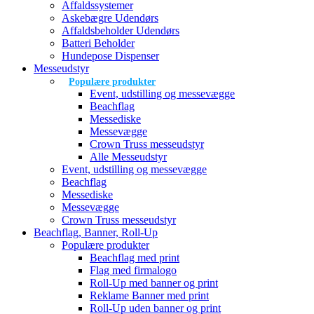
Affaldssystemer
Askebægre Udendørs
Affaldsbeholder Udendørs
Batteri Beholder
Hundepose Dispenser
Messeudstyr
Populære produkter
Event, udstilling og messevægge
Beachflag
Messediske
Messevægge
Crown Truss messeudstyr
Alle Messeudstyr
Event, udstilling og messevægge
Beachflag
Messediske
Messevægge
Crown Truss messeudstyr
Beachflag, Banner, Roll-Up
Populære produkter
Beachflag med print
Flag med firmalogo
Roll-Up med banner og print
Reklame Banner med print
Roll-Up uden banner og print