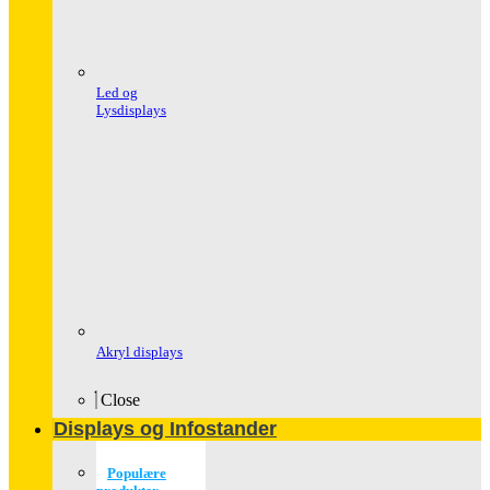
Led og
Lysdisplays
Akryl displays
Close
Displays og Infostander
Populære