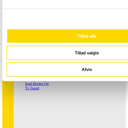
Håndspritstander
Tillad alle
Tillad valgte
Afvis
Ipad Holder Og
Tv Stand