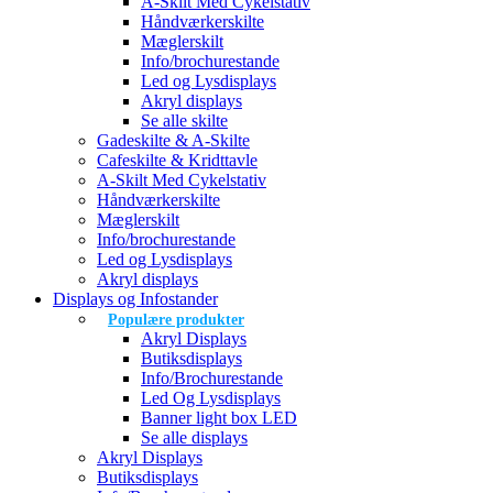
A-Skilt Med Cykelstativ
Håndværkerskilte
Mæglerskilt
Info/brochurestande
Led og Lysdisplays
Akryl displays
Se alle skilte
Gadeskilte & A-Skilte
Cafeskilte & Kridttavle
A-Skilt Med Cykelstativ
Håndværkerskilte
Mæglerskilt
Info/brochurestande
Led og Lysdisplays
Akryl displays
Displays og Infostander
Populære produkter
Akryl Displays
Butiksdisplays
Info/Brochurestande
Led Og Lysdisplays
Banner light box LED
Se alle displays
Akryl Displays
Butiksdisplays