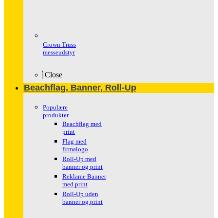
Crown Truss
messeudstyr
Close
Beachflag, Banner, Roll-Up
Populære
produkter
Beachflag med
print
Flag med
firmalogo
Roll-Up med
banner og print
Reklame Banner
med print
Roll-Up uden
banner og print