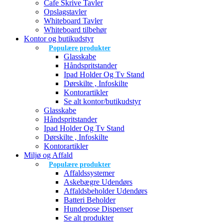
Cafe Skrive Tavler
Opslagstavler
Whiteboard Tavler
Whiteboard tilbehør
Kontor og butikudstyr
Populære produkter
Glasskabe
Håndspritstander
Ipad Holder Og Tv Stand
Dørskilte , Infoskilte
Kontorartikler
Se alt kontor/butikudstyr
Glasskabe
Håndspritstander
Ipad Holder Og Tv Stand
Dørskilte , Infoskilte
Kontorartikler
Miljø og Affald
Populære produkter
Affaldssystemer
Askebægre Udendørs
Affaldsbeholder Udendørs
Batteri Beholder
Hundepose Dispenser
Se alt produkter