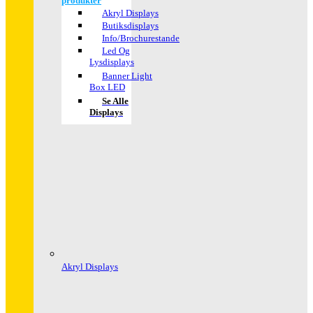
produkter
Akryl Displays
Butiksdisplays
Info/Brochurestande
Led Og
Lysdisplays
Banner Light
Box LED
Se Alle
Displays
Akryl Displays