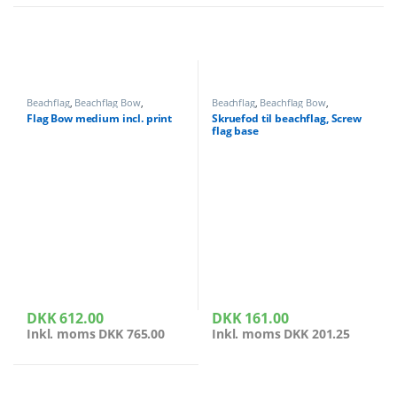
Beachflag
,
Beachflag Bow
,
Beachflag
,
Beachflag Bow
,
Beachflag Bow
,
Messeudstyr
Beachflag Bow
,
Beachflag Drop
,
Flag Bow medium incl. print
Skruefod til beachflag, Screw
Beachflag Drop
,
Beachflag Square
,
flag base
Beachflag Square
,
Messeudstyr
DKK
612.00
DKK
161.00
Inkl. moms
DKK
765.00
Inkl. moms
DKK
201.25