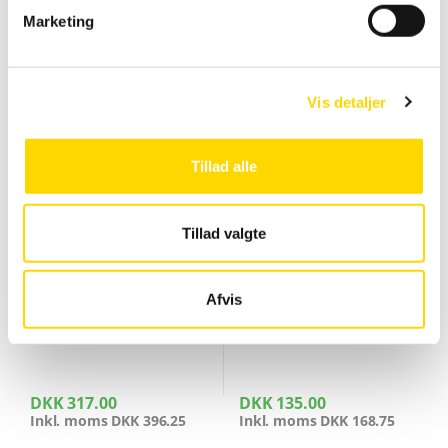
v
Marketing
a
l
g
Vis detaljer
Beachflag
,
Beachflag Bow
,
Beachflag
,
Beachflag Bow
,
Tillad alle
Beachflag Bow
,
Beachflag Drop
,
Beachflag Bow
,
Beachflag Drop
,
Fod til beach flag sort
Jordspyd til beachflag, Spike
Beachflag Drop
,
Beachflag Square
,
Beachflag Drop
,
Beachflag Square
,
flag base
Beachflag Square
,
Messeudstyr
Beachflag Square
,
Messeudstyr
Tillad valgte
Afvis
DKK
317.00
DKK
135.00
Inkl. moms
DKK
396.25
Inkl. moms
DKK
168.75