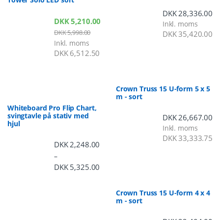
DKK
28,336.00
DKK
5,210.00
Inkl. moms
DKK
5,998.00
DKK
35,420.00
Inkl. moms
DKK
6,512.50
Crown Truss 15 U-form 5 x 5
m - sort
Whiteboard Pro Flip Chart,
svingtavle på stativ med
DKK
26,667.00
hjul
Inkl. moms
DKK
33,333.75
DKK
2,248.00
–
DKK
5,325.00
Prisinterval: DKK 2,248.00 til DKK 5,3
Crown Truss 15 U-form 4 x 4
m - sort