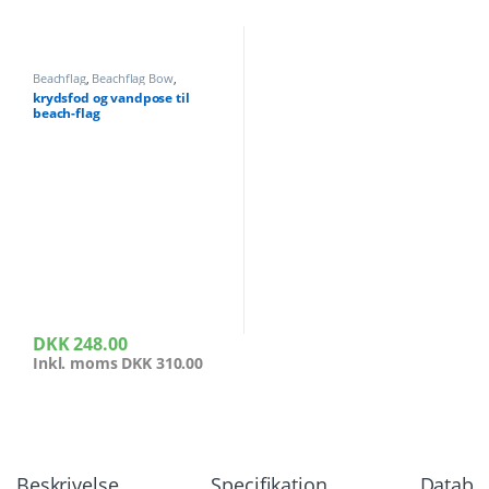
Beachflag
,
Beachflag Bow
,
Beachflag Bow
,
Beachflag Drop
,
krydsfod og vandpose til
Beachflag Drop
,
Beachflag Square
,
beach-flag
Beachflag Square
,
Messeudstyr
DKK
248.00
Inkl. moms
DKK
310.00
Beskrivelse
Specifikation
Databla