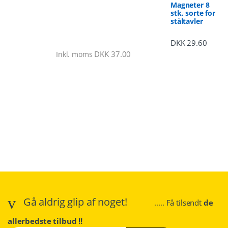
Magneter 8
stk. sorte for
ståltavler
DKK
29.60
DKK
37.00
Inkl. moms
Gå aldrig glip af noget!
..... Få tilsendt
de
allerbedste tilbud !!