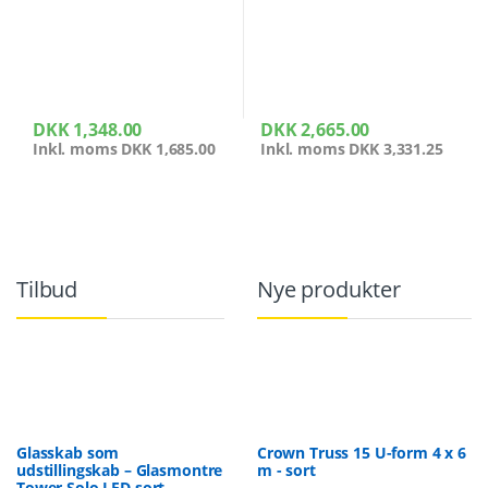
DKK
1,348.00
DKK
2,665.00
Inkl. moms
DKK
1,685.00
Inkl. moms
DKK
3,331.25
Tilbud
Nye produkter
Glasskab som
Crown Truss 15 U-form 4 x 6
udstillingskab – Glasmontre
m - sort
Tower Solo LED sort