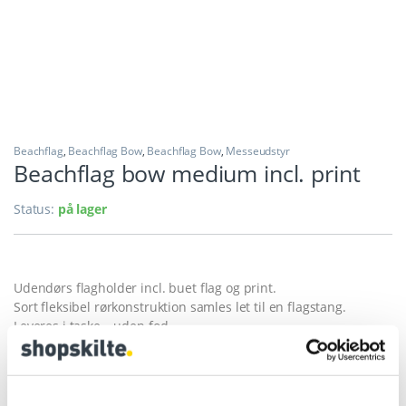
Beachflag
,
Beachflag Bow
,
Beachflag Bow
,
Messeudstyr
Beachflag bow medium incl. print
Status:
på lager
Udendørs flagholder incl. buet flag og print.
Sort fleksibel rørkonstruktion samles let til en flagstang.
Leveres i taske – uden fod.
Bestil fod her
Bestilling banner- se nedenstående
Leveringstid på print flag 8-10 arbejdsdage