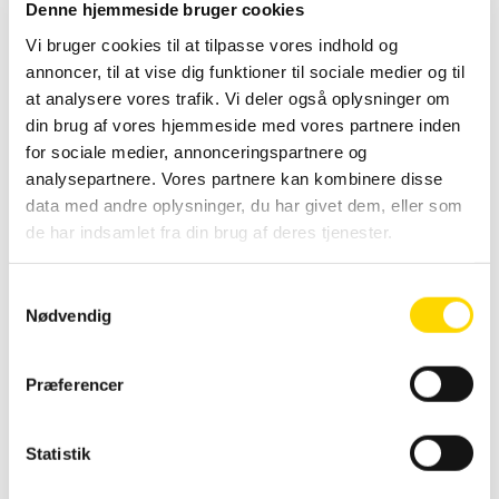
Denne hjemmeside bruger cookies
Banner Mål: 75 x 330 cm
Vi bruger cookies til at tilpasse vores indhold og
Total Mål: 75 x 370 cm
annoncer, til at vise dig funktioner til sociale medier og til
at analysere vores trafik. Vi deler også oplysninger om
Køb 5 stk. og spar 2%
din brug af vores hjemmeside med vores partnere inden
Køb 10 stk. og spar 4%
for sociale medier, annonceringspartnere og
Ved større antal indhent tilbud
analysepartnere. Vores partnere kan kombinere disse
DKK
757.00
data med andre oplysninger, du har givet dem, eller som
de har indsamlet fra din brug af deres tjenester.
Inkl. moms
DKK
946.25
Quantity
S
Tilføj til kurv
Køb før kl. 14 og
Nødvendig
a
modtag varen dagen
m
efter.
t
Præferencer
Gælder ikke varer med
y
tryk og affaldssystemer.
k
Leveringstider står på
k
Statistik
produktet.
Du kunne også være interesseret i…
e