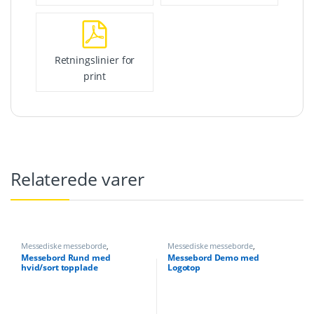
Retningslinier for
print
Relaterede varer
Messediske messeborde
,
Messediske messeborde
,
Messeudstyr
Messeudstyr
Messebord Rund med
Messebord Demo med
hvid/sort topplade
Logotop