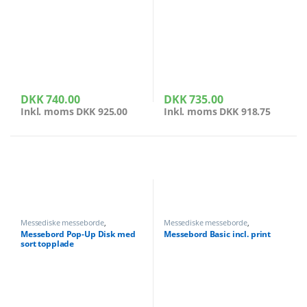
DKK
740.00
DKK
735.00
Inkl. moms
DKK
925.00
Inkl. moms
DKK
918.75
Messediske messeborde
,
Messediske messeborde
,
Messeudstyr
Messeudstyr
Messebord Pop-Up Disk med
Messebord Basic incl. print
sort topplade