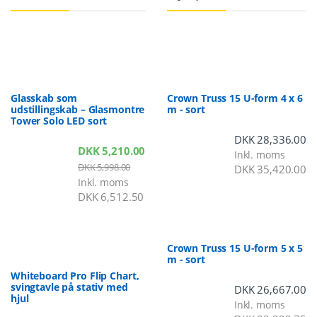
Glasskab som
Crown Truss 15 U-form 4 x 6
udstillingskab – Glasmontre
m - sort
Tower Solo LED sort
DKK
28,336.00
DKK
5,210.00
Inkl. moms
DKK
5,998.00
DKK
35,420.00
Inkl. moms
DKK
6,512.50
Crown Truss 15 U-form 5 x 5
m - sort
Whiteboard Pro Flip Chart,
svingtavle på stativ med
DKK
26,667.00
hjul
Inkl. moms