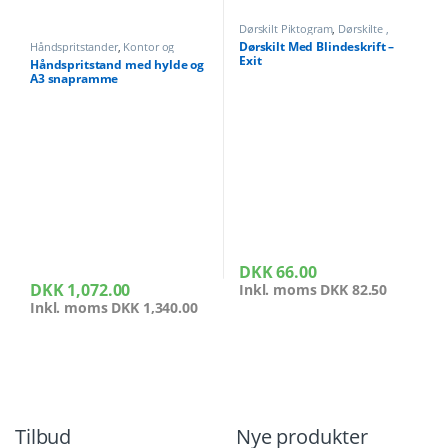
Dørskilt Piktogram
,
Dørskilte ,
Infoskilte
,
Kontor og butikudstyr
Dørskilt Med Blindeskrift –
Håndspritstander
,
Kontor og
butikudstyr
Exit
Håndspritstand med hylde og
A3 snapramme
DKK
66.00
DKK
1,072.00
Inkl. moms
DKK
82.50
Inkl. moms
DKK
1,340.00
Tilbud
Nye produkter