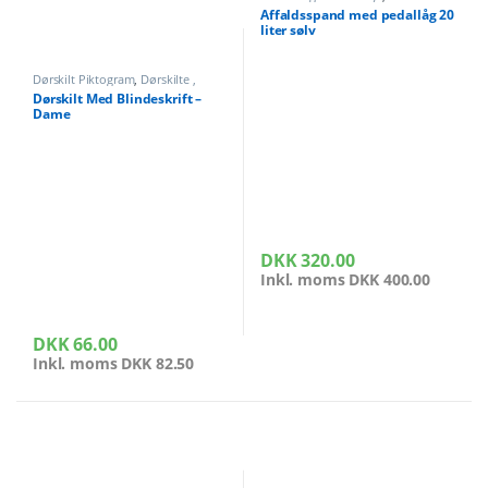
Kontorartikler
Affaldsspand med pedallåg 20
liter sølv
Dørskilt Piktogram
,
Dørskilte ,
Infoskilte
,
Kontor og butikudstyr
Dørskilt Med Blindeskrift –
Dame
DKK
320.00
Inkl. moms
DKK
400.00
DKK
66.00
Inkl. moms
DKK
82.50