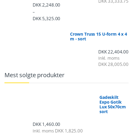
DKK
33,333.75
DKK
2,248.00
–
DKK
5,325.00
Prisinterval: DKK 2,248.00 til DKK 5,3
Crown Truss 15 U-form 4 x 4
m - sort
DKK
22,404.00
Inkl. moms
DKK
28,005.00
Mest solgte produkter
Gadeskilt
Expo Gotik
Lux 50x70cm
sort
DKK
1,460.00
DKK
1,825.00
Inkl. moms