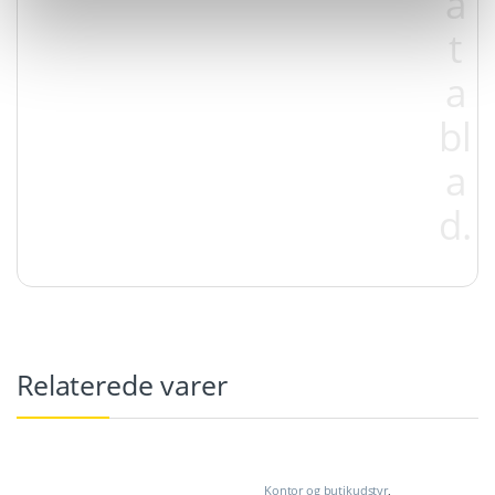
a
t
a
bl
a
d.
Relaterede varer
Kontor og butikudstyr
,