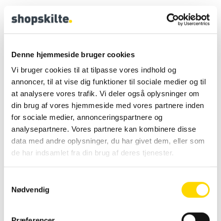
Beskrivelse
Specifikation
Databla
Denne hjemmeside bruger cookies
Dispenser med sensor for
Vi bruger cookies til at tilpasse vores indhold og
håndsprit 230V
annoncer, til at vise dig funktioner til sociale medier og til
at analysere vores trafik. Vi deler også oplysninger om
Dispenser med sensor for håndsprit 230V , excl.
din brug af vores hjemmeside med vores partnere inden
elegant for montering på væg eller stand –
for sociale medier, annonceringspartnere og
berøringsfri betjening – leveres med sensor
analysepartnere. Vores partnere kan kombinere disse
data med andre oplysninger, du har givet dem, eller som
Excl. levering – sprit –
Tilkøb her
de har indsamlet fra din brug af deres tjenester.
Incl. 230V adapter – input: 100-240V – out: 6V2A
S
Køb før kl. 14 og
Nødvendig
a
modtag varen dagen
m
efter.
t
Præferencer