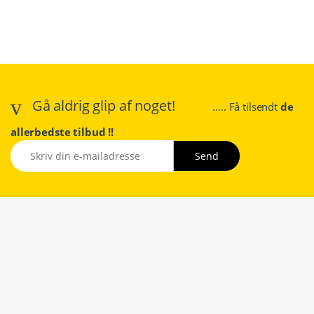
Gå aldrig glip af noget!
..... Få tilsendt
de
allerbedste tilbud !!