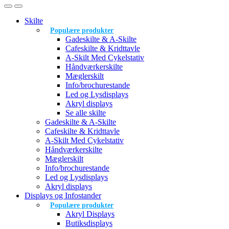
Skilte
Populære produkter
Gadeskilte & A-Skilte
Cafeskilte & Kridttavle
A-Skilt Med Cykelstativ
Håndværkerskilte
Mæglerskilt
Info/brochurestande
Led og Lysdisplays
Akryl displays
Se alle skilte
Gadeskilte & A-Skilte
Cafeskilte & Kridttavle
A-Skilt Med Cykelstativ
Håndværkerskilte
Mæglerskilt
Info/brochurestande
Led og Lysdisplays
Akryl displays
Displays og Infostander
Populære produkter
Akryl Displays
Butiksdisplays