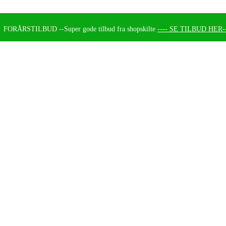
FORÅRSTILBUD --
Super gode tilbud fra shopskilte
---- SE TILBUD HER--