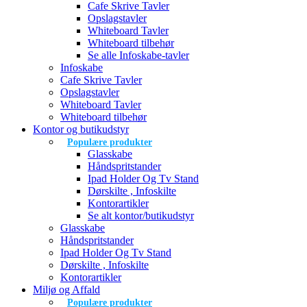
Cafe Skrive Tavler
Opslagstavler
Whiteboard Tavler
Whiteboard tilbehør
Se alle Infoskabe-tavler
Infoskabe
Cafe Skrive Tavler
Opslagstavler
Whiteboard Tavler
Whiteboard tilbehør
Kontor og butikudstyr
Populære produkter
Glasskabe
Håndspritstander
Ipad Holder Og Tv Stand
Dørskilte , Infoskilte
Kontorartikler
Se alt kontor/butikudstyr
Glasskabe
Håndspritstander
Ipad Holder Og Tv Stand
Dørskilte , Infoskilte
Kontorartikler
Miljø og Affald
Populære produkter