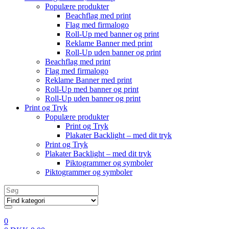
Populære produkter
Beachflag med print
Flag med firmalogo
Roll-Up med banner og print
Reklame Banner med print
Roll-Up uden banner og print
Beachflag med print
Flag med firmalogo
Reklame Banner med print
Roll-Up med banner og print
Roll-Up uden banner og print
Print og Tryk
Populære produkter
Print og Tryk
Plakater Backlight – med dit tryk
Print og Tryk
Plakater Backlight – med dit tryk
Piktogrammer og symboler
Piktogrammer og symboler
Search
for:
0