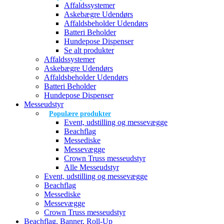
Affaldssystemer
Askebægre Udendørs
Affaldsbeholder Udendørs
Batteri Beholder
Hundepose Dispenser
Se alt produkter
Affaldssystemer
Askebægre Udendørs
Affaldsbeholder Udendørs
Batteri Beholder
Hundepose Dispenser
Messeudstyr
Populære produkter
Event, udstilling og messevægge
Beachflag
Messediske
Messevægge
Crown Truss messeudstyr
Alle Messeudstyr
Event, udstilling og messevægge
Beachflag
Messediske
Messevægge
Crown Truss messeudstyr
Beachflag, Banner, Roll-Up