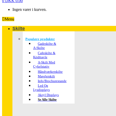
0
DKK
0.00
Ingen varer i kurven.
Menu
Skilte
Populære produkter
Gadeskilte &
A-Skilte
Cafeskilte &
Kridttavle
A-Skilt Med
Cykelstativ
Håndværkerskilte
Mæglerskilt
Info/brochurestande
Led Og
Lysdisplays
Akryl Displays
Se Alle Skilte