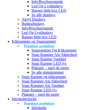
Info/Brochurestande
Led Og Lysdisplays
Banner light box LED
Se alle displays
Akryl Displays
Butiksdisplays
Info/Brochurestande
Led Og Lysdisplays
Banner light box LED
Klikrammer og Snaprammer
Populære produkter
Snaprammer Og Klikrammer
Snap Rammer Alu Sikkerhed
Snap Ramme Vandtæt
Snap Ramme LED lys
Plakater – med dit motiv
Se alle plakatrammer
Snap Ramme og klikrammer
Snap Rammer Alu Sikkerhed
Snap Rammer Alu Vandtæt
Snap Ramme LED lys
Plakater – med dit motiv
Infoskabe/tavler
Populære produkter
Infoskabe