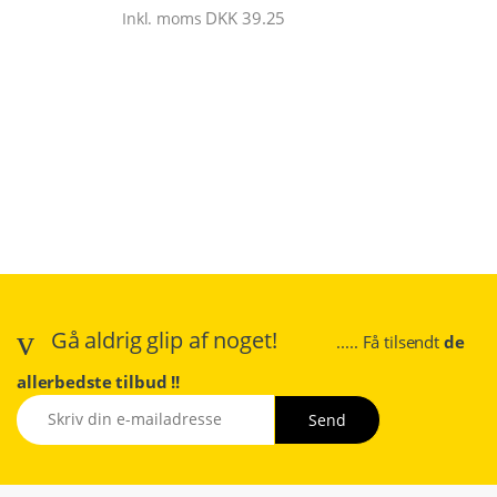
DKK
39.25
Inkl. moms
Gå aldrig glip af noget!
..... Få tilsendt
de
allerbedste tilbud !!