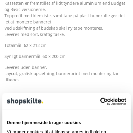
Kassetten er fremstillet af lidt tyndere aluminium end Budget
og Basic versionerne.
Topprofil med klemliste, samt tape på plast bundrulle gør det
let at montere banneret.
Ved udskiftning af budskab skal ny tape monteres.
Leveres med sort, kraftig taske.
Totalmål: 62 x 212 cm
Synligt bannermål: 60 x 200 cm
Leveres uden banner.
Layout, grafisk opsætning, bannerprint med montering kan
tilkøbes.
Køb 10 og spar 2%
Ved større antal indhent tilbud
DKK
159.00
Denne hjemmeside bruger cookies
Inkl. moms
DKK
198.75
Vi bruger cookies til at tilpasse vores indhold og