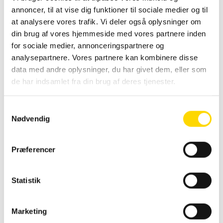
Quantity
annoncer, til at vise dig funktioner til sociale medier og til
Tilføj til kurv
at analysere vores trafik. Vi deler også oplysninger om
din brug af vores hjemmeside med vores partnere inden
for sociale medier, annonceringspartnere og
analysepartnere. Vores partnere kan kombinere disse
data med andre oplysninger, du har givet dem, eller som
de har indsamlet fra din brug af deres tjenester.
Du kunne også være interesseret i…
S
Køb før kl. 14 og
Nødvendig
a
modtag varen dagen
m
efter.
Beachflag, Banner, Roll-Up
,
Roll-Up
t
med banner og print
,
Roll-Up uden
LED Spot til roll-up, sølv, 9W
Præferencer
banner og print
Gælder ikke varer med
y
tryk og affaldssystemer.
k
Leveringstider står på
k
Statistik
produktet.
e
v
Marketing
a