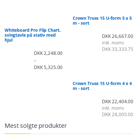
Crown Truss 15 U-form 5 x 5
m - sort
Whiteboard Pro Flip Chart,
svingtavle på stativ med
DKK
26,667.00
hjul
Inkl. moms
DKK
33,333.75
DKK
2,248.00
–
DKK
5,325.00
Prisinterval: DKK 2,248.00 til DKK 5,3
Crown Truss 15 U-form 4 x 4
m - sort
DKK
22,404.00
Inkl. moms
DKK
28,005.00
Mest solgte produkter