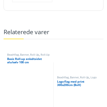
Relaterede varer
Beachflag, Banner, Roll-Up
,
Roll-Up
uden banner og print
Basic Roll-up enkeltsidet
alu/sølv 100 cm
Beachflag, Banner, Roll-Up
,
Logo
flag med print vandret
Logo flag med print
300x200cm (BxH)