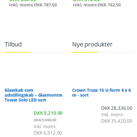
Inkl. moms
DKK
787.50
Inkl. moms
DKK
762.50
Tilbud
Nye produkter
Glasskab som
Crown Truss 15 U-form 4 x 6
udstillingskab – Glasmontre
m - sort
Tower Solo LED sort
DKK
28,336.00
DKK
5,210.00
Inkl. moms
DKK
5,998.00
DKK
35,420.00
Inkl. moms
DKK
6,512.50