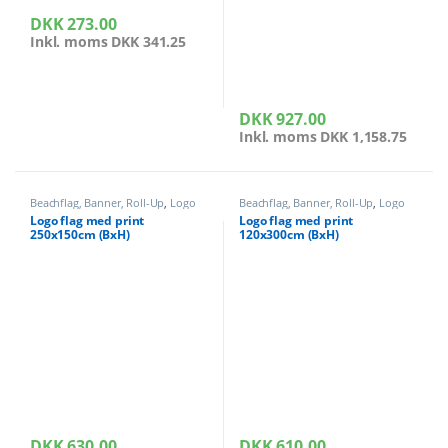
DKK
273.00
Inkl. moms
DKK
341.25
DKK
927.00
Inkl. moms
DKK
1,158.75
Beachflag, Banner, Roll-Up
,
Logo
Beachflag, Banner, Roll-Up
,
Logo
flag med print vandret
flag med print lodret
Logo flag med print
Logo flag med print
250x150cm (BxH)
120x300cm (BxH)
DKK
630.00
DKK
610.00