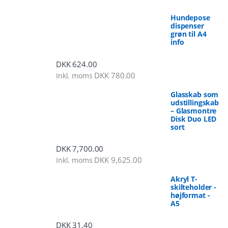
Hundepose
dispenser
grøn til A4
info
DKK
624.00
DKK
780.00
Inkl. moms
Glasskab som
udstillingskab
– Glasmontre
Disk Duo LED
sort
DKK
7,700.00
DKK
9,625.00
Inkl. moms
Akryl T-
skilteholder -
højformat -
A5
DKK
31.40