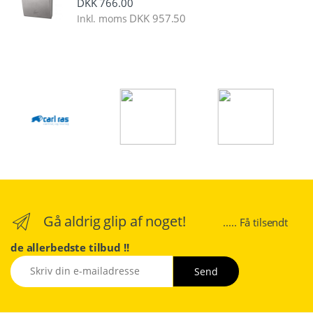
DKK
766.00
DKK
957.50
Inkl. moms
Gå aldrig glip af noget!
..... Få tilsendt
de allerbedste tilbud !!