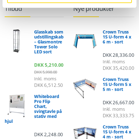
Tilbud
Nye produkter
Glasskab som
Crown Truss
udstillingskab
15 U-form 4 x
– Glasmontre
6 m - sort
Tower Solo
LED sort
DKK
28,336.00
Inkl. moms
DKK
5,210.00
DKK
35,420.00
DKK
5,998.00
Inkl. moms
Crown Truss
15 U-form 5 x
DKK
6,512.50
5 m - sort
Whiteboard
Pro Flip
DKK
26,667.00
Chart,
Inkl. moms
svingtavle på
DKK
33,333.75
stativ med
hjul
Crown Truss
15 U-form 4 x
DKK
2,248.00
4 m - sort