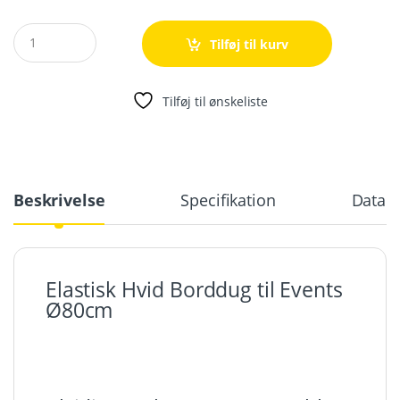
Quantity
Tilføj til kurv
Tilføj til ønskeliste
Beskrivelse
Specifikation
Databl
Elastisk Hvid Borddug til Events
Ø80cm
Elastisk Hvid Borddug til Events Ø80cm