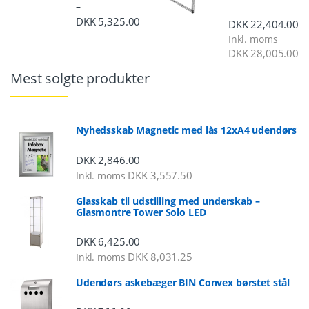
–
DKK
5,325.00
Prisinterval: DKK 2,248.00 til DKK 5,3
DKK
22,404.00
Inkl. moms
DKK
28,005.00
Mest solgte produkter
Nyhedsskab Magnetic med lås 12xA4 udendørs
DKK
2,846.00
DKK
3,557.50
Inkl. moms
Glasskab til udstilling med underskab –
Glasmontre Tower Solo LED
DKK
6,425.00
DKK
8,031.25
Inkl. moms
Udendørs askebæger BIN Convex børstet stål