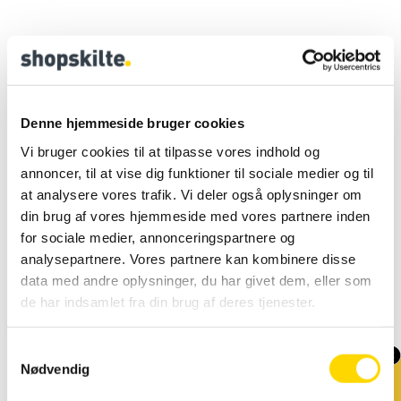
Relaterede varer
Denne hjemmeside bruger cookies
Messediske messeborde
,
Vi bruger cookies til at tilpasse vores indhold og
Messeudstyr
Messebord Rund med
Messediske messeborde
,
hvid/sort topplade
annoncer, til at vise dig funktioner til sociale medier og til
Messeudstyr
Messebord Buet med træ
topplade
at analysere vores trafik. Vi deler også oplysninger om
din brug af vores hjemmeside med vores partnere inden
for sociale medier, annonceringspartnere og
analysepartnere. Vores partnere kan kombinere disse
data med andre oplysninger, du har givet dem, eller som
de har indsamlet fra din brug af deres tjenester.
S
DKK
740.00
Køb før kl. 14 og
Nødvendig
a
Inkl. moms
DKK
925.00
DKK
1,566.00
modtag varen dagen
m
Inkl. moms
DKK
1,957.50