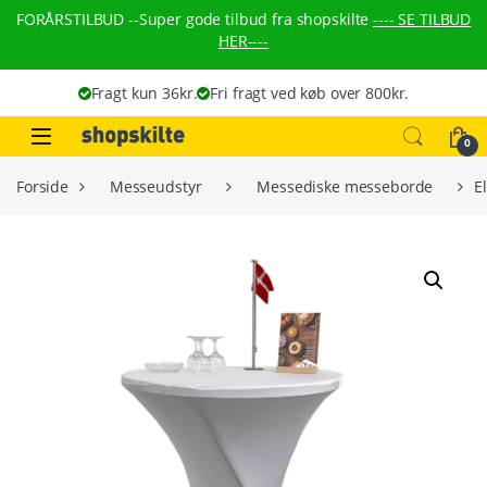
Skip to navigation
Skip to content
FORÅRSTILBUD --
Super gode tilbud fra shopskilte
---- SE TILBUD
HER----
Fragt kun 36kr.
Fri fragt ved køb over 800kr.
0
Forside
Messeudstyr
Messediske messeborde
E