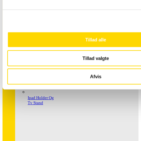
Håndspritstander
Tillad alle
Tillad valgte
Afvis
Ipad Holder Og
Tv Stand