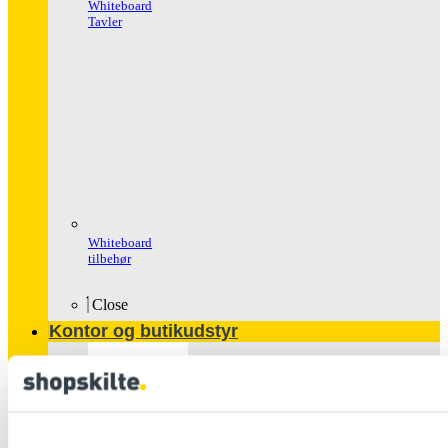
Whiteboard
Tavler
Whiteboard
tilbehør
Close
Kontor og butikudstyr
Populære
produkter
Glasskabe
Håndspritstander
Ipad Holder