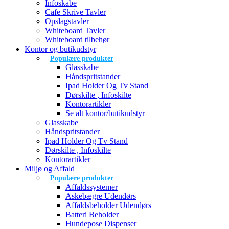
Infoskabe
Cafe Skrive Tavler
Opslagstavler
Whiteboard Tavler
Whiteboard tilbehør
Kontor og butikudstyr
Populære produkter
Glasskabe
Håndspritstander
Ipad Holder Og Tv Stand
Dørskilte , Infoskilte
Kontorartikler
Se alt kontor/butikudstyr
Glasskabe
Håndspritstander
Ipad Holder Og Tv Stand
Dørskilte , Infoskilte
Kontorartikler
Miljø og Affald
Populære produkter
Affaldssystemer
Askebægre Udendørs
Affaldsbeholder Udendørs
Batteri Beholder
Hundepose Dispenser