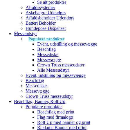
Se alt produkter
Affaldssystemer
Askebægre Udendørs
Affaldsbeholder Udendørs
Batteri Beholder
Hundepose Dispenser
Messeudstyr
Populære produkter
Event, udstilling og messevægge
Beachflag
Messediske
Messevægge
Crown Truss messeudstyr
Alle Messeudstyr
Event, udstilling og messevægge
Beachflag
Messediske
Messevægge
Crown Truss messeudstyr
Beachflag, Banner, Roll-Up
Populære produkter
Beachflag med print
Flag med firmalogo
Roll-Up med banner og print
Reklame Banner med print