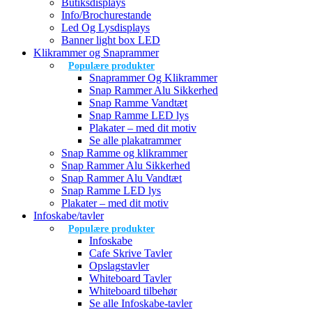
Butiksdisplays
Info/Brochurestande
Led Og Lysdisplays
Banner light box LED
Klikrammer og Snaprammer
Populære produkter
Snaprammer Og Klikrammer
Snap Rammer Alu Sikkerhed
Snap Ramme Vandtæt
Snap Ramme LED lys
Plakater – med dit motiv
Se alle plakatrammer
Snap Ramme og klikrammer
Snap Rammer Alu Sikkerhed
Snap Rammer Alu Vandtæt
Snap Ramme LED lys
Plakater – med dit motiv
Infoskabe/tavler
Populære produkter
Infoskabe
Cafe Skrive Tavler
Opslagstavler
Whiteboard Tavler
Whiteboard tilbehør
Se alle Infoskabe-tavler