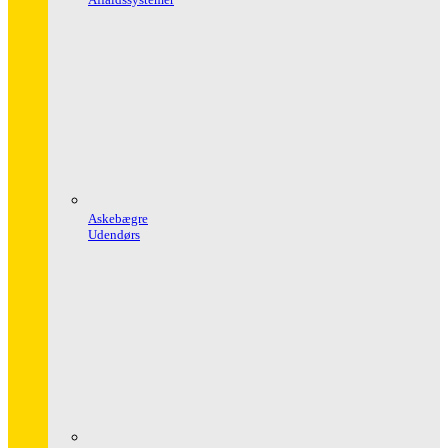
Askebægre
Udendørs