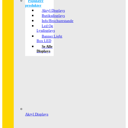
Populære
produkter
Akryl Displays
Butiksdisplays
Info/Brochurestande
Led Og
Lysdisplays
Banner Light
Box LED
Se Alle
Displays
Akryl Displays