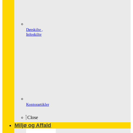
Dørskilte ,
Infoskilte
Kontorartikler
Close
Miljø og Affald