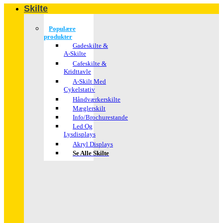
Skilte
Populære
produkter
Gadeskilte &
A-Skilte
Cafeskilte &
Kridttavle
A-Skilt Med
Cykelstativ
Håndværkerskilte
Mæglerskilt
Info/brochurestande
Led Og
Lysdisplays
Akryl Displays
Se Alle Skilte