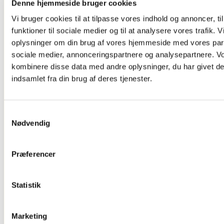
Denne hjemmeside bruger cookies
Og Tv Stand
Dørskilte ,
Vi bruger cookies til at tilpasse vores indhold og annoncer, til
Infoskilte
funktioner til sociale medier og til at analysere vores trafik. 
Kontorartikler
Se Alt
oplysninger om din brug af vores hjemmeside med vores part
Kontor/butikudstyr
sociale medier, annonceringspartnere og analysepartnere. V
kombinere disse data med andre oplysninger, du har givet de
indsamlet fra din brug af deres tjenester.
Samtykkevalg
Nødvendig
Præferencer
Glasskabe
Statistik
Marketing