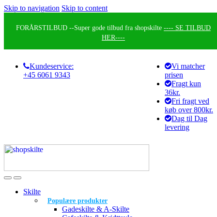
Skip to navigation
Skip to content
FORÅRSTILBUD --
Super gode tilbud fra shopskilte
---- SE TILBUD
HER----
Kundeservice:
Vi matcher
+45 6061 9343
prisen
Fragt kun
36kr.
Fri fragt ved
køb over 800kr.
Dag til Dag
levering
Skilte
Populære produkter
Gadeskilte & A-Skilte