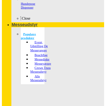
Hundepose
Dispenser
Close
Messeudstyr
Populære
produkter
Event,
Udstilling Og
Messevægge
Beachflag
Messediske
Messevægge
Crown Truss
Messeudstyr
Alle
Messeudstyr