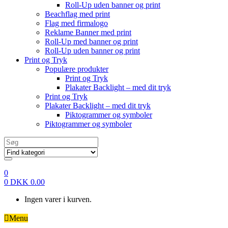
Roll-Up uden banner og print
Beachflag med print
Flag med firmalogo
Reklame Banner med print
Roll-Up med banner og print
Roll-Up uden banner og print
Print og Tryk
Populære produkter
Print og Tryk
Plakater Backlight – med dit tryk
Print og Tryk
Plakater Backlight – med dit tryk
Piktogrammer og symboler
Piktogrammer og symboler
Search
for:
0
0
DKK
0.00
Ingen varer i kurven.
Menu