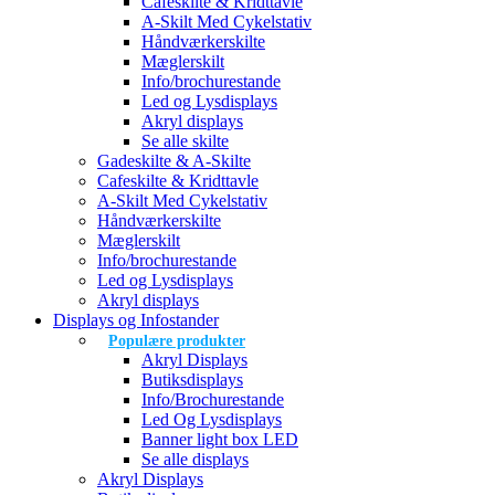
Cafeskilte & Kridttavle
A-Skilt Med Cykelstativ
Håndværkerskilte
Mæglerskilt
Info/brochurestande
Led og Lysdisplays
Akryl displays
Se alle skilte
Gadeskilte & A-Skilte
Cafeskilte & Kridttavle
A-Skilt Med Cykelstativ
Håndværkerskilte
Mæglerskilt
Info/brochurestande
Led og Lysdisplays
Akryl displays
Displays og Infostander
Populære produkter
Akryl Displays
Butiksdisplays
Info/Brochurestande
Led Og Lysdisplays
Banner light box LED
Se alle displays
Akryl Displays