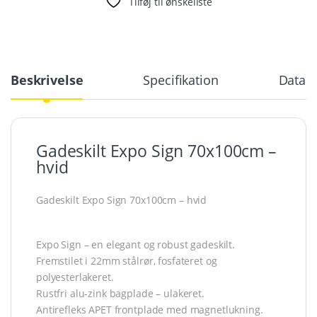
Tilføj til ønskeliste
Beskrivelse
Specifikation
Databl
Gadeskilt Expo Sign 70x100cm –
hvid
Gadeskilt Expo Sign 70x100cm – hvid
Expo Sign – en elegant og robust gadeskilt.
Fremstilet i 22mm stålrør, fosfateret og
polyesterlakeret.
Rustfri alu-zink bagplade – ulakeret.
Antirefleks APET frontplade med magnetlukning.