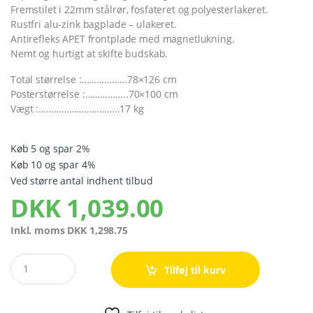
Fremstilet i 22mm stålrør, fosfateret og polyesterlakeret.
Rustfri alu-zink bagplade – ulakeret.
Antirefleks APET frontplade med magnetlukning.
Nemt og hurtigt at skifte budskab.
Total størrelse :………………78×126 cm
Posterstørrelse :……………..70×100 cm
Vægt :…………………………..17 kg
Køb 5 og spar 2%
Køb 10 og spar 4%
Ved større antal indhent tilbud
DKK
1,039.00
Inkl. moms
DKK
1,298.75
Quantity
Tilføj til kurv