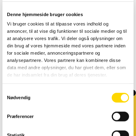
Denne hjemmeside bruger cookies
Vi bruger cookies til at tilpasse vores indhold og
annoncer, til at vise dig funktioner til sociale medier og til
at analysere vores trafik. Vi deler også oplysninger om
DKK
975.00
DKK
2,148.00
Inkl. moms
DKK
1,218.75
Inkl. moms
DKK
2,685.00
din brug af vores hjemmeside med vores partnere inden
for sociale medier, annonceringspartnere og
analysepartnere. Vores partnere kan kombinere disse
data med andre oplysninger, du har givet dem, eller som
de har indsamlet fra din brug af deres tjenester.
Tilbud
Nye produkter
S
Køb før kl. 14 og
Nødvendig
a
modtag varen dagen
m
Glasskab som
Crown Truss
efter.
udstillingskab
15 U-form 4 x
t
Præferencer
– Glasmontre
6 m - sort
Gælder ikke varer med tryk
y
Tower Solo
og affaldssystemer.
LED sort
k
DKK
28,336.00
Leveringstider står på
k
Statistik