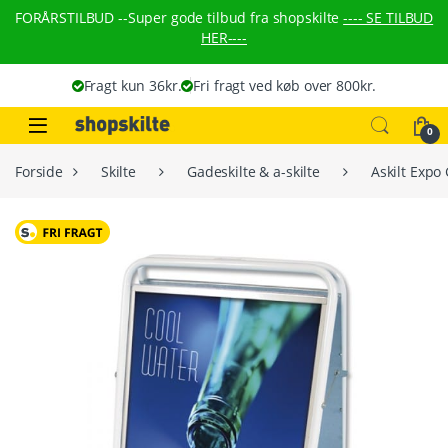
Skip to navigation
Skip to content
FORÅRSTILBUD --
Super gode tilbud fra shopskilte
---- SE TILBUD
HER----
Fragt kun 36kr.
Fri fragt ved køb over 800kr.
0
Forside
Skilte
Gadeskilte & a-skilte
Askilt Expo 