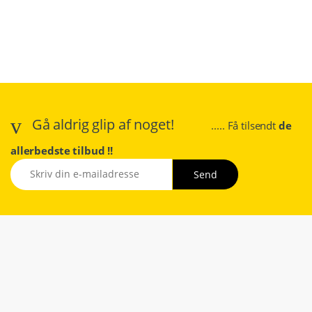
Gå aldrig glip af noget!
..... Få tilsendt
de
allerbedste tilbud !!