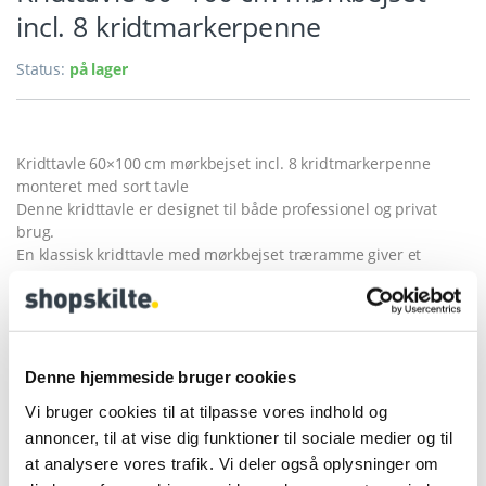
incl. 8 kridtmarkerpenne
Status:
på lager
Kridttavle 60×100 cm mørkbejset incl. 8 kridtmarkerpenne
monteret med sort tavle
Denne kridttavle er designet til både professionel og privat
brug.
En klassisk kridttavle med mørkbejset træramme giver et
stilrent udtryk, der passer perfekt ind i moderne miljøer.
Tavlen fås også med
sort
eller
natur
træramme.
Det anbefales ikke at bruge almindelig kridt til skiltet, da denne
vil ridse tavlen hurtigt.
Denne hjemmeside bruger cookies
Cafeskiltet er bedst egnet til indendørs brug.
Vi bruger cookies til at tilpasse vores indhold og
annoncer, til at vise dig funktioner til sociale medier og til
Total størrelse :………………..60x96x66cm
at analysere vores trafik. Vi deler også oplysninger om
Posterstørrelse………………..53x67cm