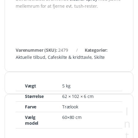
mellemrum for at fjerne evt. tush-rester.
Varenummer (SKU):
2479
Kategorier:
Aktuelle tilbud
,
Cafeskilte & kridttavle
,
Skilte
Vægt
5 kg
Størrelse
62 × 102 × 6 cm
Farve
Trælook
I
Vælg
60×80 cm
n
model
t