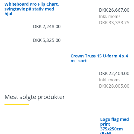
Whiteboard Pro Flip Chart,
svingtavle på stativ med
DKK
26,667.00
hjul
Inkl. moms
DKK
33,333.75
DKK
2,248.00
–
DKK
5,325.00
Prisinterval: DKK 2,248.00 til DKK 5,3
Crown Truss 15 U-form 4 x 4
m - sort
DKK
22,404.00
Inkl. moms
DKK
28,005.00
Mest solgte produkter
Logo flag med
print
375x250cm
(BxH)