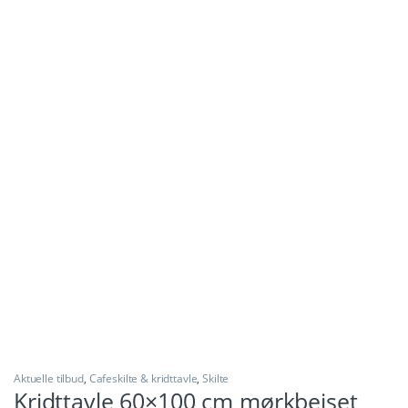
Aktuelle tilbud
,
Cafeskilte & kridttavle
,
Skilte
Kridttavle 60×100 cm mørkbejset