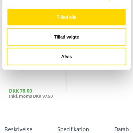
Tillad alle
Glastavler magnetisk og tilbehør
,
Whiteboard tilbehør
Markerpen sæt hvid 6/15mm
Tillad valgte
Afvis
DKK
78.00
Inkl. moms
DKK
97.50
Beskrivelse
Specifikation
Databla