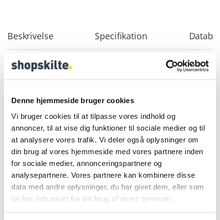
Beskrivelse
Specifikation
Databla
Kridttavle 60×100 cm – Elegant
kridttavle i sortbejset træ
Denne hjemmeside bruger cookies
Vi bruger cookies til at tilpasse vores indhold og
Denne kridttavle er designet til både professionel og
annoncer, til at vise dig funktioner til sociale medier og til
privat brug.
at analysere vores trafik. Vi deler også oplysninger om
En klassisk kridttavle med sortbejset træramme
din brug af vores hjemmeside med vores partnere inden
giver et stilrent udtryk, der passer perfekt ind i
for sociale medier, annonceringspartnere og
moderne miljøer.
analysepartnere. Vores partnere kan kombinere disse
Tavlen fås også med
natur
eller
mørk
træramme
ideel til menukort og tilbud.
data med andre oplysninger, du har givet dem, eller som
Mange virksomheder vælger netop en kridttavle,
de har indsamlet fra din brug af deres tjenester.
fordi den er fleksibel og nem at opdatere dagligt.