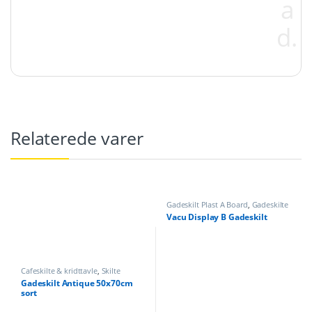
a
d.
Relaterede varer
Gadeskilt Plast A Board
,
Gadeskilte
& a-skilte
,
Skilte
Vacu Display B Gadeskilt
Cafeskilte & kridttavle
,
Skilte
Gadeskilt Antique 50x70cm
sort