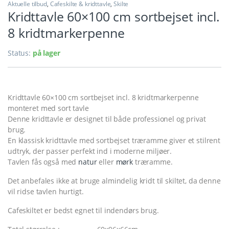
Aktuelle tilbud
,
Cafeskilte & kridttavle
,
Skilte
Kridttavle 60×100 cm sortbejset incl.
8 kridtmarkerpenne
Status:
på lager
Kridttavle 60×100 cm sortbejset incl. 8 kridtmarkerpenne
monteret med sort tavle
Denne kridttavle er designet til både professionel og privat
brug.
En klassisk kridttavle med sortbejset træramme giver et stilrent
udtryk, der passer perfekt ind i moderne miljøer.
Tavlen fås også med
natur
eller
mørk
træramme.
Det anbefales ikke at bruge almindelig kridt til skiltet, da denne
vil ridse tavlen hurtigt.
Cafeskiltet er bedst egnet til indendørs brug.