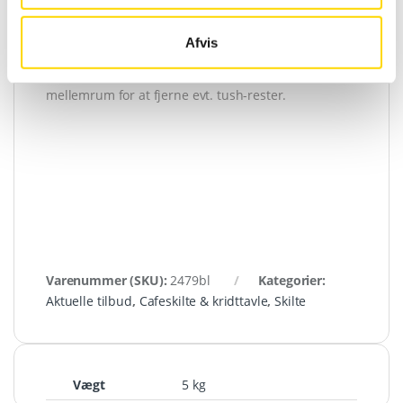
det at tørre den af med en fugtig klud.
En velholdt kridttavle holder længere og giver et
Afvis
bedre visningsresultat.
Det anbefales, at anvende
cleaner spray
med jævne
mellemrum for at fjerne evt. tush-rester.
Varenummer (SKU):
2479bl
Kategorier:
Aktuelle tilbud
,
Cafeskilte & kridttavle
,
Skilte
Vægt
5 kg