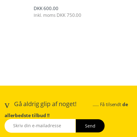
DKK
600.00
DKK
750.00
Inkl. moms
Gå aldrig glip af noget!
..... Få tilsendt
de
allerbedste tilbud !!