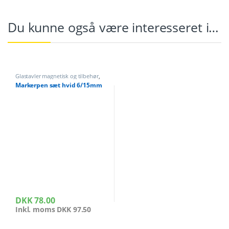
Du kunne også være interesseret i…
Glastavler magnetisk og tilbehør
,
Whiteboard tilbehør
Markerpen sæt hvid 6/15mm
DKK
78.00
Inkl. moms
DKK
97.50