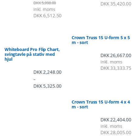
DKK
5,998.00
DKK
35,420.00
Inkl. moms
DKK
6,512.50
Crown Truss 15 U-form 5 x 5
m - sort
Whiteboard Pro Flip Chart,
svingtavle på stativ med
DKK
26,667.00
hjul
Inkl. moms
DKK
33,333.75
DKK
2,248.00
–
DKK
5,325.00
Prisinterval: DKK 2,248.00 til DKK 5,3
Crown Truss 15 U-form 4 x 4
m - sort
DKK
22,404.00
Inkl. moms
DKK
28,005.00