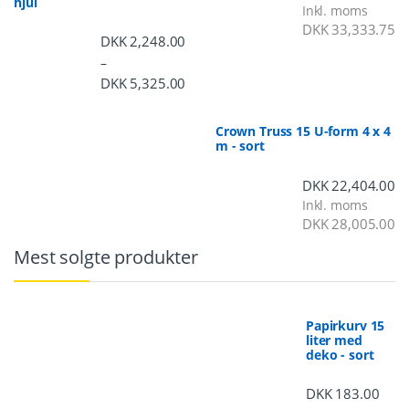
hjul
Inkl. moms
DKK
33,333.75
DKK
2,248.00
–
DKK
5,325.00
Prisinterval: DKK 2,248.00 til DKK 5,3
Crown Truss 15 U-form 4 x 4
m - sort
DKK
22,404.00
Inkl. moms
DKK
28,005.00
Mest solgte produkter
Papirkurv 15
liter med
deko - sort
DKK
183.00