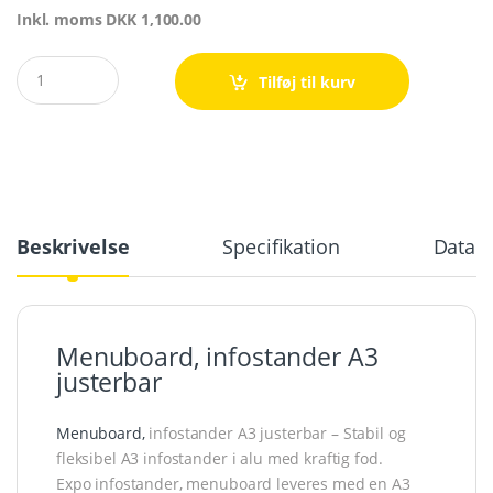
Inkl. moms
DKK
1,100.00
Quantity
Tilføj til kurv
Beskrivelse
Specifikation
Databl
Menuboard, infostander A3
justerbar
Menuboard,
infostander A3 justerbar – Stabil og
fleksibel A3 infostander i alu med kraftig fod.
Expo infostander, menuboard leveres med en A3