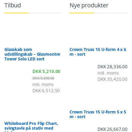
Tilbud
Nye produkter
Glasskab som
Crown Truss 15 U-form 4 x 6
udstillingskab – Glasmontre
m - sort
Tower Solo LED sort
DKK
28,336.00
DKK
5,210.00
Inkl. moms
DKK
5,998.00
DKK
35,420.00
Inkl. moms
DKK
6,512.50
Crown Truss 15 U-form 5 x 5
m - sort
Whiteboard Pro Flip Chart,
svingtavle på stativ med
DKK
26,667.00