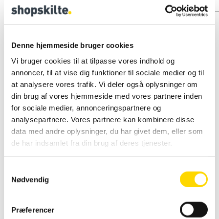
Denne hjemmeside bruger cookies
Vi bruger cookies til at tilpasse vores indhold og
annoncer, til at vise dig funktioner til sociale medier og til
at analysere vores trafik. Vi deler også oplysninger om
din brug af vores hjemmeside med vores partnere inden
for sociale medier, annonceringspartnere og
analysepartnere. Vores partnere kan kombinere disse
data med andre oplysninger, du har givet dem, eller som
de har indsamlet fra din brug af deres tjenester.
S
Køb før kl. 14 og
Nødvendig
a
modtag varen dagen
m
efter.
t
Præferencer
Gælder ikke varer med
y