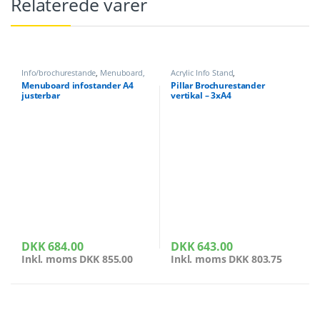
Relaterede varer
Info/brochurestande
,
Menuboard,
Acrylic Info Stand
,
infostander
Info/brochurestande
Menuboard infostander A4
Pillar Brochurestander
justerbar
vertikal – 3xA4
DKK
684.00
DKK
643.00
Inkl. moms
DKK
855.00
Inkl. moms
DKK
803.75