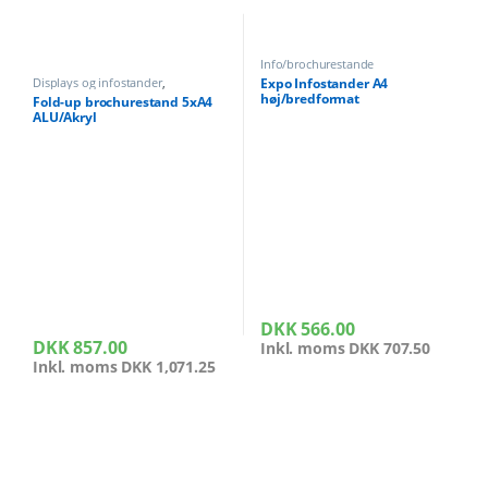
Info/brochurestande
Expo Infostander A4
Displays og infostander
,
Info/brochurestande
,
Messediske
høj/bredformat
Fold-up brochurestand 5xA4
messeborde
,
Messeudstyr
ALU/Akryl
DKK
566.00
DKK
857.00
Inkl. moms
DKK
707.50
Inkl. moms
DKK
1,071.25