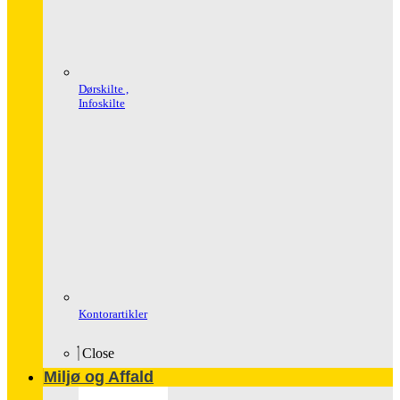
Dørskilte ,
Infoskilte
Kontorartikler
Close
Miljø og Affald