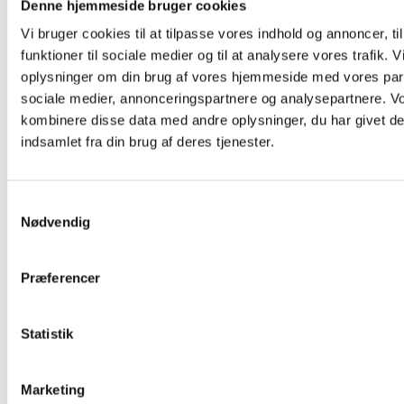
Denne hjemmeside bruger cookies
Og Tv Stand
Dørskilte ,
Vi bruger cookies til at tilpasse vores indhold og annoncer, til
Infoskilte
funktioner til sociale medier og til at analysere vores trafik. 
Kontorartikler
Se Alt
oplysninger om din brug af vores hjemmeside med vores part
Kontor/butikudstyr
sociale medier, annonceringspartnere og analysepartnere. V
kombinere disse data med andre oplysninger, du har givet de
indsamlet fra din brug af deres tjenester.
Samtykkevalg
Nødvendig
Præferencer
Glasskabe
Statistik
Marketing