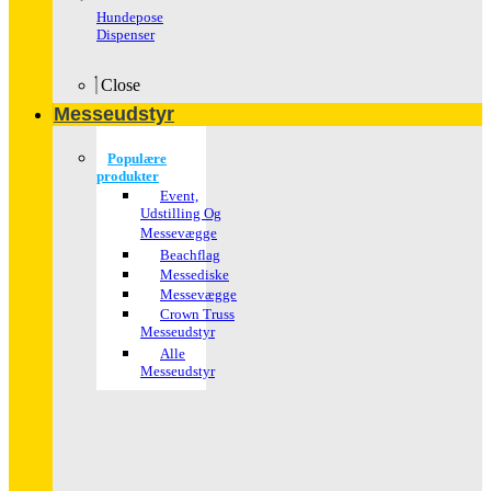
Hundepose
Dispenser
Close
Messeudstyr
Populære
produkter
Event,
Udstilling Og
Messevægge
Beachflag
Messediske
Messevægge
Crown Truss
Messeudstyr
Alle
Messeudstyr