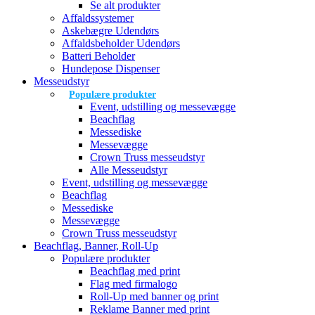
Se alt produkter
Affaldssystemer
Askebægre Udendørs
Affaldsbeholder Udendørs
Batteri Beholder
Hundepose Dispenser
Messeudstyr
Populære produkter
Event, udstilling og messevægge
Beachflag
Messediske
Messevægge
Crown Truss messeudstyr
Alle Messeudstyr
Event, udstilling og messevægge
Beachflag
Messediske
Messevægge
Crown Truss messeudstyr
Beachflag, Banner, Roll-Up
Populære produkter
Beachflag med print
Flag med firmalogo
Roll-Up med banner og print
Reklame Banner med print