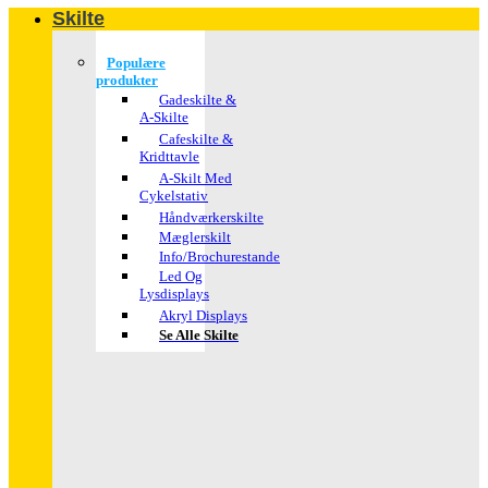
Skilte
Populære
produkter
Gadeskilte &
A-Skilte
Cafeskilte &
Kridttavle
A-Skilt Med
Cykelstativ
Håndværkerskilte
Mæglerskilt
Info/brochurestande
Led Og
Lysdisplays
Akryl Displays
Se Alle Skilte