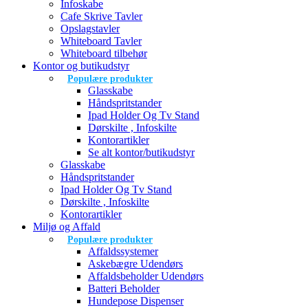
Infoskabe
Cafe Skrive Tavler
Opslagstavler
Whiteboard Tavler
Whiteboard tilbehør
Kontor og butikudstyr
Populære produkter
Glasskabe
Håndspritstander
Ipad Holder Og Tv Stand
Dørskilte , Infoskilte
Kontorartikler
Se alt kontor/butikudstyr
Glasskabe
Håndspritstander
Ipad Holder Og Tv Stand
Dørskilte , Infoskilte
Kontorartikler
Miljø og Affald
Populære produkter
Affaldssystemer
Askebægre Udendørs
Affaldsbeholder Udendørs
Batteri Beholder
Hundepose Dispenser