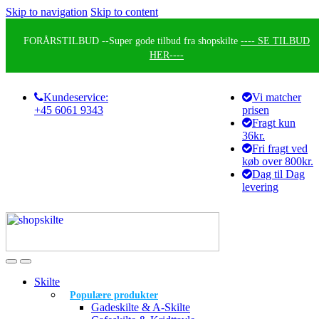
Skip to navigation
Skip to content
FORÅRSTILBUD --
Super gode tilbud fra shopskilte
---- SE TILBUD
HER----
Kundeservice:
Vi matcher
+45 6061 9343
prisen
Fragt kun
36kr.
Fri fragt ved
køb over 800kr.
Dag til Dag
levering
Skilte
Populære produkter
Gadeskilte & A-Skilte