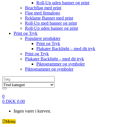
Roll-Up uden banner og print
Beachflag med print
Flag med firmalogo
Reklame Banner med print
Roll-Up med banner og print
Roll-Up uden banner og print
Print og Tryk
Populære produkter
Print og Tryk
Plakater Backlight – med dit tryk
Print og Tryk
Plakater Backlight – med dit tryk
Piktogrammer og symboler
Piktogrammer og symboler
Search
for:
0
0
DKK
0.00
Ingen varer i kurven.
Menu