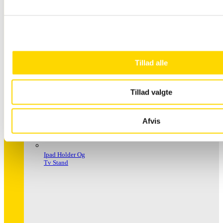
Håndspritstander
Tillad alle
Tillad valgte
Afvis
Ipad Holder Og
Tv Stand