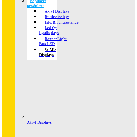
Populære
produkter
Akryl Displays
Butiksdisplays
Info/Brochurestande
Led Og
Lysdisplays
Banner Light
Box LED
Se Alle
Displays
Akryl Displays