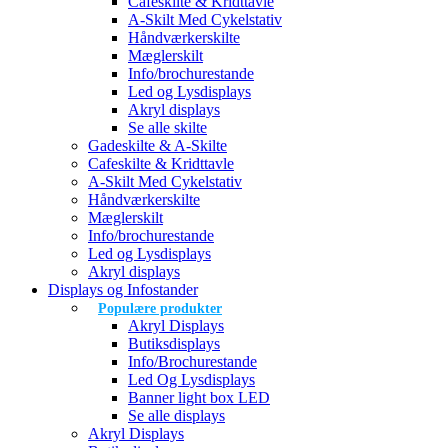
Cafeskilte & Kridttavle
A-Skilt Med Cykelstativ
Håndværkerskilte
Mæglerskilt
Info/brochurestande
Led og Lysdisplays
Akryl displays
Se alle skilte
Gadeskilte & A-Skilte
Cafeskilte & Kridttavle
A-Skilt Med Cykelstativ
Håndværkerskilte
Mæglerskilt
Info/brochurestande
Led og Lysdisplays
Akryl displays
Displays og Infostander
Populære produkter
Akryl Displays
Butiksdisplays
Info/Brochurestande
Led Og Lysdisplays
Banner light box LED
Se alle displays
Akryl Displays