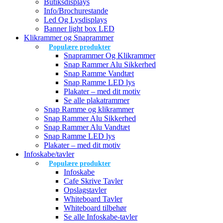
Butiksdisplays
Info/Brochurestande
Led Og Lysdisplays
Banner light box LED
Klikrammer og Snaprammer
Populære produkter
Snaprammer Og Klikrammer
Snap Rammer Alu Sikkerhed
Snap Ramme Vandtæt
Snap Ramme LED lys
Plakater – med dit motiv
Se alle plakatrammer
Snap Ramme og klikrammer
Snap Rammer Alu Sikkerhed
Snap Rammer Alu Vandtæt
Snap Ramme LED lys
Plakater – med dit motiv
Infoskabe/tavler
Populære produkter
Infoskabe
Cafe Skrive Tavler
Opslagstavler
Whiteboard Tavler
Whiteboard tilbehør
Se alle Infoskabe-tavler