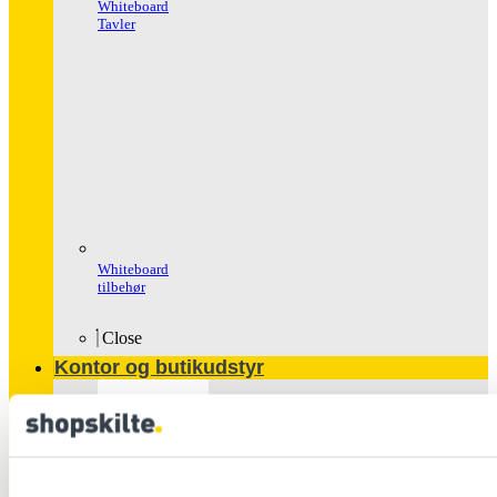
Whiteboard
Tavler
Whiteboard
tilbehør
Close
Kontor og butikudstyr
Populære
produkter
Glasskabe
Håndspritstander
Ipad Holder