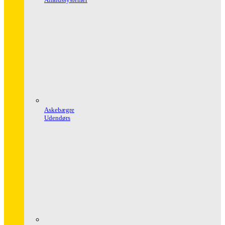
Askebægre
Udendørs