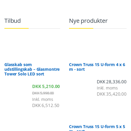
Tilbud
Nye produkter
Glasskab som
Crown Truss 15 U-form 4 x 6
udstillingskab – Glasmontre
m - sort
Tower Solo LED sort
DKK
28,336.00
DKK
5,210.00
Inkl. moms
DKK
5,998.00
DKK
35,420.00
Inkl. moms
DKK
6,512.50
Crown Truss 15 U-form 5 x 5