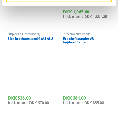
DKK
1,065.00
Inkl. moms
DKK
1,331.25
Displays og infostander
,
Info/brochurestande
Info/brochurestande
,
Messediske
Flex brochurestand 6xA5 ALU
Expo Infostander A3
messeborde
,
Messeudstyr
høj/bredformat
DKK
536.00
DKK
684.00
Inkl. moms
DKK
670.00
Inkl. moms
DKK
855.00