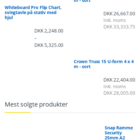
m - sort
Whiteboard Pro Flip Chart,
svingtavle på stativ med
DKK
26,667.00
hjul
Inkl. moms
DKK
33,333.75
DKK
2,248.00
–
DKK
5,325.00
Prisinterval: DKK 2,248.00 til DKK 5,3
Crown Truss 15 U-form 4 x 4
m - sort
DKK
22,404.00
Inkl. moms
DKK
28,005.00
Mest solgte produkter
Snap Ramme
Security
25mm A2