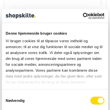
t
e
t
d
Denne hjemmeside bruger cookies
a
Vi bruger cookies til at tilpasse vores indhold og
t
annoncer, til at vise dig funktioner til sociale medier og til
at analysere vores trafik. Vi deler også oplysninger om
a
din brug af vores hjemmeside med vores partnere inden
for sociale medier, annonceringspartnere og
bl
analysepartnere. Vores partnere kan kombinere disse
a
data med andre oplysninger, du har givet dem, eller som
de har indsamlet fra din brug af deres tjenester.
d.
S
Køb før kl. 14 og
Nødvendig
a
modtag varen dagen
m