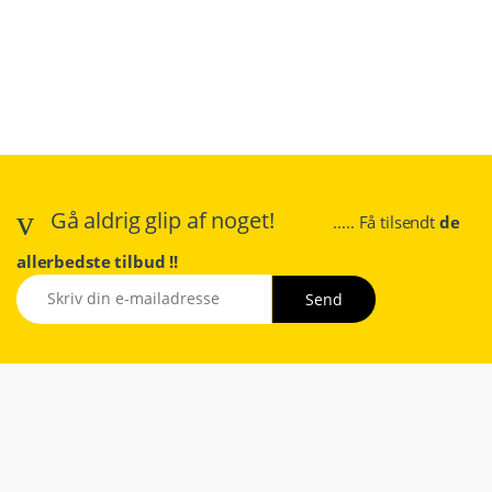
Gå aldrig glip af noget!
..... Få tilsendt
de
allerbedste tilbud !!