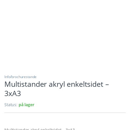
Info/brochurestande
Multistander akryl enkeltsidet –
3xA3
Status:
på lager
Multistander akryl enkeltsidet – 3xA3