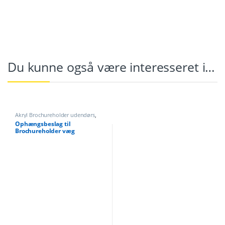
Du kunne også være interesseret i…
Akryl Brochureholder udendørs
,
Akryl Brochureholder væg
,
Akryl
Ophængsbeslag til
Brochureholder
Brochureholder væg