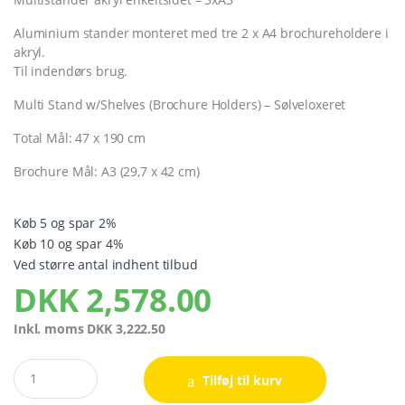
Aluminium stander monteret med tre 2 x A4 brochureholdere i
akryl.
Til indendørs brug.
Multi Stand w/Shelves (Brochure Holders) – Sølveloxeret
Total Mål: 47 x 190 cm
Brochure Mål: A3 (29,7 x 42 cm)
Køb 5 og spar 2%
Køb 10 og spar 4%
Ved større antal indhent tilbud
DKK
2,578.00
Inkl. moms
DKK
3,222.50
Quantity
Tilføj til kurv