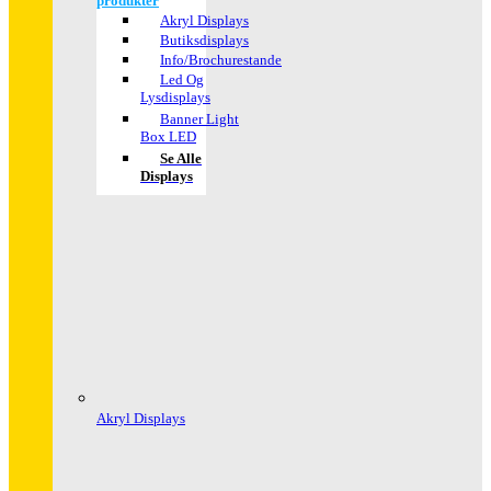
produkter
Akryl Displays
Butiksdisplays
Info/Brochurestande
Led Og
Lysdisplays
Banner Light
Box LED
Se Alle
Displays
Akryl Displays