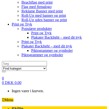
Beachflag med print
Flag med firmalogo
Reklame Banner med print
Roll-Up med banner og print
Roll-Up uden banner og print
Print og Tryk
Populære produkter
Print og Tryk
Plakater Backlight – med dit tryk
Print og Tryk
Plakater Backlight – med dit tryk
Piktogrammer og symboler
Piktogrammer og symboler
Search
for:
0
0
DKK
0.00
Ingen varer i kurven.
Menu
Skilte