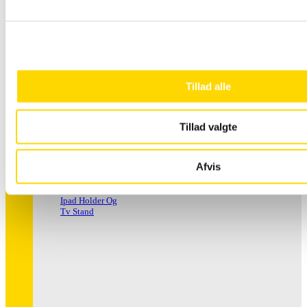
Håndspritstander
Tillad alle
Tillad valgte
Afvis
Ipad Holder Og
Tv Stand