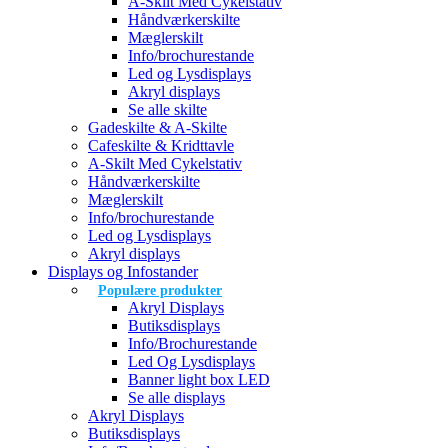
A-Skilt Med Cykelstativ
Håndværkerskilte
Mæglerskilt
Info/brochurestande
Led og Lysdisplays
Akryl displays
Se alle skilte
Gadeskilte & A-Skilte
Cafeskilte & Kridttavle
A-Skilt Med Cykelstativ
Håndværkerskilte
Mæglerskilt
Info/brochurestande
Led og Lysdisplays
Akryl displays
Displays og Infostander
Populære produkter
Akryl Displays
Butiksdisplays
Info/Brochurestande
Led Og Lysdisplays
Banner light box LED
Se alle displays
Akryl Displays
Butiksdisplays