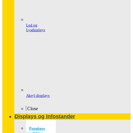
Led og
Lysdisplays
Akryl displays
Close
Displays og Infostander
Populære