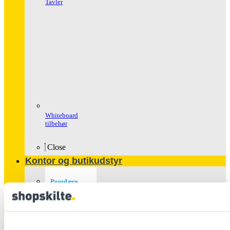
Tavler
Whiteboard
tilbehør
Close
Kontor og butikudstyr
Populære
produkter
Glasskabe
Håndspritstander
Ipad Holder
Og Tv Stand