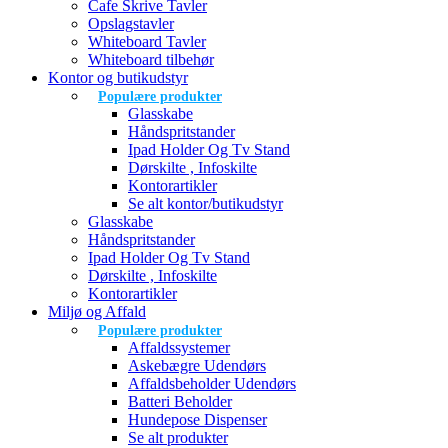
Cafe Skrive Tavler
Opslagstavler
Whiteboard Tavler
Whiteboard tilbehør
Kontor og butikudstyr
Populære produkter
Glasskabe
Håndspritstander
Ipad Holder Og Tv Stand
Dørskilte , Infoskilte
Kontorartikler
Se alt kontor/butikudstyr
Glasskabe
Håndspritstander
Ipad Holder Og Tv Stand
Dørskilte , Infoskilte
Kontorartikler
Miljø og Affald
Populære produkter
Affaldssystemer
Askebægre Udendørs
Affaldsbeholder Udendørs
Batteri Beholder
Hundepose Dispenser
Se alt produkter