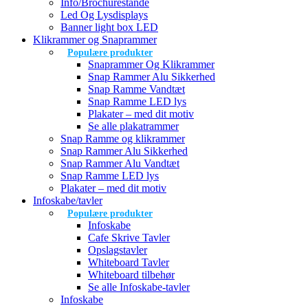
Info/Brochurestande
Led Og Lysdisplays
Banner light box LED
Klikrammer og Snaprammer
Populære produkter
Snaprammer Og Klikrammer
Snap Rammer Alu Sikkerhed
Snap Ramme Vandtæt
Snap Ramme LED lys
Plakater – med dit motiv
Se alle plakatrammer
Snap Ramme og klikrammer
Snap Rammer Alu Sikkerhed
Snap Rammer Alu Vandtæt
Snap Ramme LED lys
Plakater – med dit motiv
Infoskabe/tavler
Populære produkter
Infoskabe
Cafe Skrive Tavler
Opslagstavler
Whiteboard Tavler
Whiteboard tilbehør
Se alle Infoskabe-tavler
Infoskabe