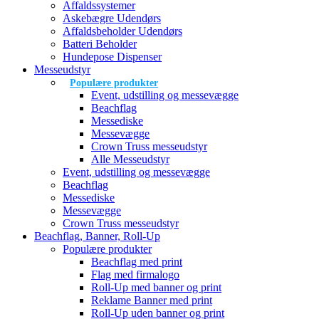
Affaldssystemer
Askebægre Udendørs
Affaldsbeholder Udendørs
Batteri Beholder
Hundepose Dispenser
Messeudstyr
Populære produkter
Event, udstilling og messevægge
Beachflag
Messediske
Messevægge
Crown Truss messeudstyr
Alle Messeudstyr
Event, udstilling og messevægge
Beachflag
Messediske
Messevægge
Crown Truss messeudstyr
Beachflag, Banner, Roll-Up
Populære produkter
Beachflag med print
Flag med firmalogo
Roll-Up med banner og print
Reklame Banner med print
Roll-Up uden banner og print