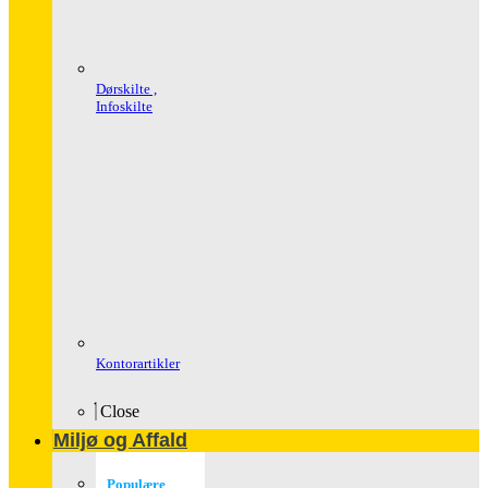
Dørskilte ,
Infoskilte
Kontorartikler
Close
Miljø og Affald
Populære