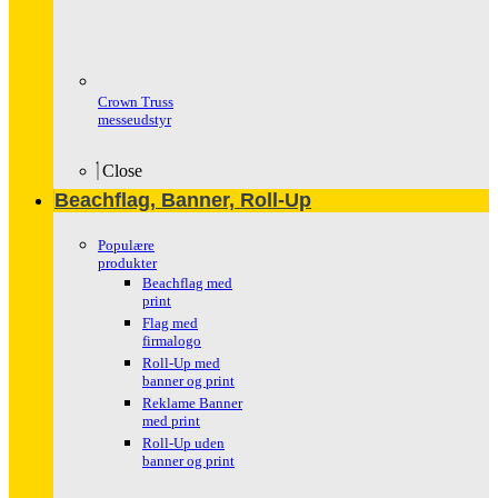
Crown Truss
messeudstyr
Close
Beachflag, Banner, Roll-Up
Populære
produkter
Beachflag med
print
Flag med
firmalogo
Roll-Up med
banner og print
Reklame Banner
med print
Roll-Up uden
banner og print