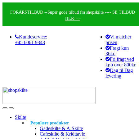
Skip
Skip
to
to
FORÅRSTILBUD --
Super gode tilbud fra shopskilte
---- SE TILBUD
navigation
content
HER----
Kundeservice:
Vi matcher
+45 6061 9343
prisen
Fragt kun
36kr.
Fri fragt ved
køb over 800kr.
Dag til Dag
levering
Skilte
Populære produkter
Gadeskilte & A-Skilte
Cafeskilte & Kridttavle